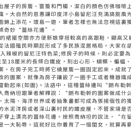
出屋子的房簷、窗簷和門楣，潔白的顏色仿佛咖啡
織。大自然的恩惠讓印度洋小島留尼汪充滿旖旎風
園錦上添花。環島一遊，筆者怎樣也無法忽視這裏
條奇妙“蕾絲花邊”。
的裙擺空間亦方便新娘穿搭較高的高跟鞋，顯高又
從法國殖民時期起形成了多民族混居格局。大家在
加入辣椒的留尼汪特色菜;修房子的時候，則必定要
米至18厘米的長條白鐵皮，刻出心形、蝴蝶、蝙蝠
案，在房子完工時將它繞屋簷一圈固定起來，成就
致的圖案，就像為房子鑲嵌了一圈手工或者機器織
靈動起來(如圖)。法語中，這種蕾絲邊叫“朗布勒
人喬納坦跟筆者解釋說：“朗布勒幹的圖案做成什
，太陽、海洋世界或者抽象畫都可成為張揚個性的
的水泥洋房或者深山裏村民的鐵皮屋，不管家境是
子穿上漂亮的蕾絲花邊。按照喬納坦的說法，“在
是一大恥辱。這就好比你養育了一個閨女，就算再