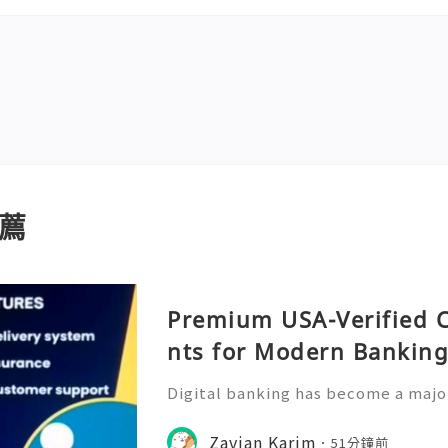
薦
Premium USA-Verified 
nts for Modern Bankin
Digital banking has become a major
management, allowing users to acc
ckly and conveniently from their m
Zavian Karim
51分鐘前