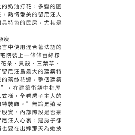
上的奶油打花，多變的圖
光，熱情愛美的留尼汪人
獨具特色的民房，尤其是
顯瘦
語言中使用混合著法語的
為宅院裝上一條條蕾絲樣
、花朵、貝殼、三葉草、
了留尼汪島最大的建築特
成的蕾絲花邊，整個建築
幹”，在建築術語中指屋
么式樣，全看房子主人的
獨特裝飾。”無論是殖民
否殷實，內部陳設是否豪
留尼汪人心裏，建房子卻
窮也要在出嫁那天為她披