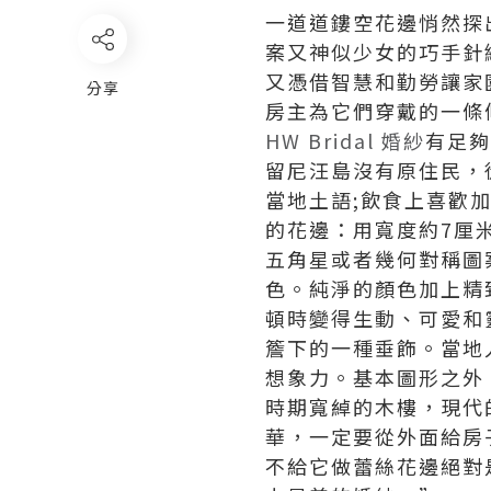
一道道鏤空花邊悄然探
案又神似少女的巧手針
又憑借智慧和勤勞讓家
分享
房主為它們穿戴的一條
HW Bridal 婚紗
有足夠
留尼汪島沒有原住民，
當地土語;飲食上喜歡
的花邊：用寬度約7厘
五角星或者幾何對稱圖
色。純淨的顏色加上精
頓時變得生動、可愛和
簷下的一種垂飾。當地
想象力。基本圖形之外
時期寬綽的木樓，現代
華，一定要從外面給房
不給它做蕾絲花邊絕對