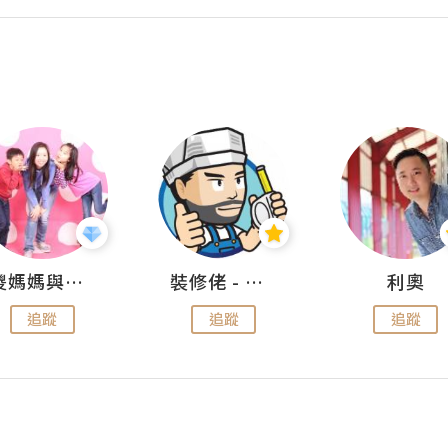
儍媽媽與兩隻小魔怪之家
裝修佬 - 香港一站式網上裝修平台
利奧
追蹤
追蹤
追蹤