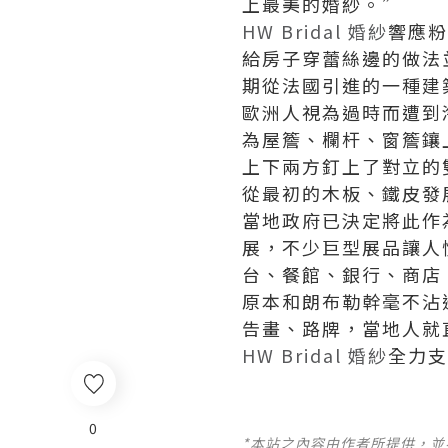
上最美的婚紗。”
HW Bridal 婚紗
響應粉
給房子穿蕾絲邊的做法
期從法國引進的一種建
歐洲人視為過時而遭到
為屋簷、欄杆、窗簷鑲
上下兩方釘上了對立的
從最初的木板、鐵皮發
當地政府已決定將此作
展，不少巨型展品讓人
台、餐館、銀行、商店
原本和朗布勒幹毫不沾
告畫、路牌，當地人就
HW Bridal 婚紗
全力支
0
*本站之內容由作者所提供，