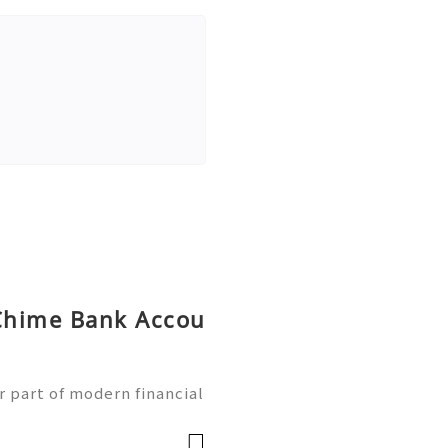
Chime Bank Accou
g
 part of modern financial
ess banking services qui
obile devices. With the g