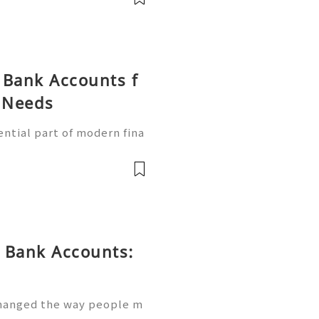
 Bank Accounts f
g Needs
ntial part of modern fina
 simple way to handle tra
manage their finances thr
 Bank Accounts:
changed the way people m
first banking platforms, u