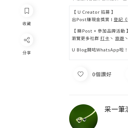
【 U Creator 招募 】
出Post賺現金獎賞 l
登記《
收藏
【 睇Post + 參加品牌活動 
瀏覽更多社群
打卡
丶
旅遊
U Blog開咗WhatsAp
分享
0個讚好
采一筆