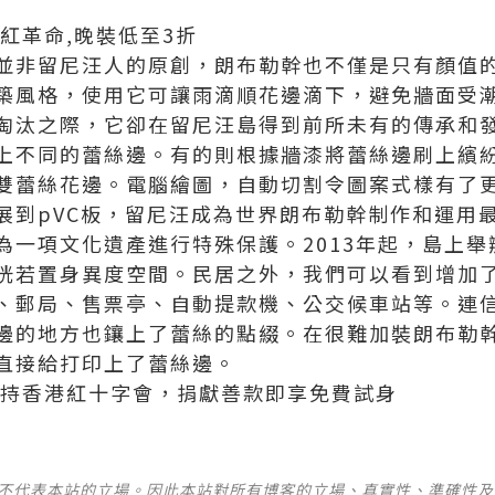
紅革命,晚裝低至3折
並非留尼汪人的原創，朗布勒幹也不僅是只有顏值
築風格，使用它可讓雨滴順花邊滴下，避免牆面受
淘汰之際，它卻在留尼汪島得到前所未有的傳承和
上不同的蕾絲邊。有的則根據牆漆將蕾絲邊刷上繽
雙蕾絲花邊。電腦繪圖，自動切割令圖案式樣有了
展到pVC板，留尼汪成為世界朗布勒幹制作和運用
為一項文化遺產進行特殊保護。2013年起，島上
恍若置身異度空間。民居之外，我們可以看到增加
、郵局、售票亭、自動提款機、公交候車站等。連
邊的地方也鑲上了蕾絲的點綴。在很難加裝朗布勒
直接給打印上了蕾絲邊。
持香港紅十字會，捐獻善款即享免費試身
並不代表本站的立場。因此本站對所有博客的立場、真實性、準確性