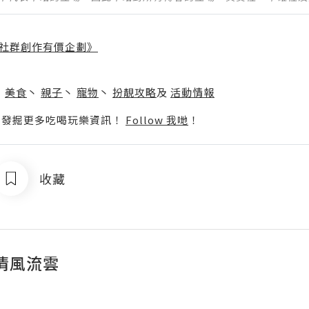
社群創作有價企劃》
】
丶
美食
丶
親子
丶
寵物
丶
扮靚攻略
及
活動情報
p啦！發掘更多吃喝玩樂資訊！
Follow 我哋
！
收藏
清風流雲