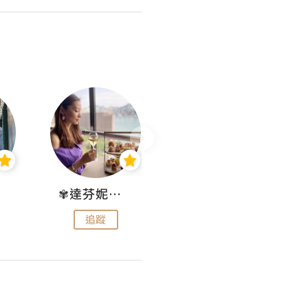
✾達芬妮•愛孩子•愛生活✾
wendysugar享受生活gogogo
追蹤
追蹤