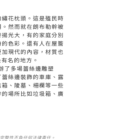
的繡花枕頭。這是殖民時
潮。然而就在朗布勒幹被
發揚光大，有的家庭分別
紛的色彩。還有人在屋簷
更加現代的內容，材質也
最有名的地方。
舉辦了多場蕾絲邊雕塑
了蕾絲邊裝飾的車庫、露
信箱、陵墓、柵欄等一些
幹的場所比如垃圾箱、廣
及完整性不負任何法律責任。