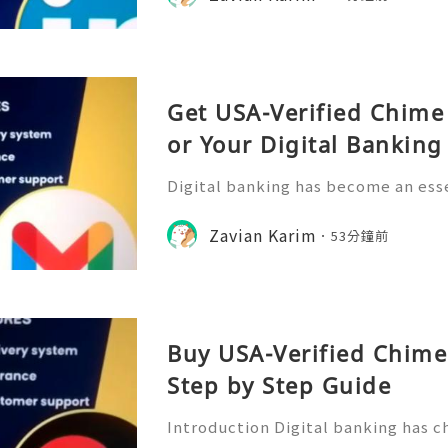
rowth of online financia
Get USA-Verified Chime
or Your Digital Bankin
Digital banking has become an esse
ncial management, offering users a
nsactions, monitor spending, and 
Zavian Karim
53分鐘前
ough mobile platforms. C
Buy USA-Verified Chime
Step by Step Guide
Introduction Digital banking has 
anage their finances. With mobile-