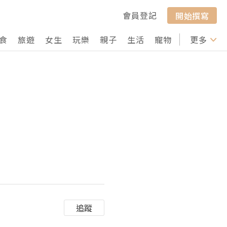
會員登記
開始撰寫
食
旅遊
女生
玩樂
親子
生活
寵物
行山
更多
打卡
追蹤