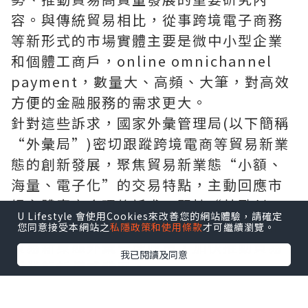
容。與傳統貿易相比，從事跨境電子商務
等新形式的市場實體主要是微中小型企業
和個體工商戶，
online omnichannel
payment
，數量大、高頻、大筆，對高效
方便的金融服務的需求更大。
針對這些訴求，國家外彙管理局(以下簡稱
“外彙局”)密切跟蹤跨境電商等貿易新業
態的創新發展，聚焦貿易新業態“小額、
海量、電子化”的交易特點，主動回應市
場主體真實合理的訴求，堅持“鼓勵創
U Lifestyle 會使用Cookies來改善您的網站體驗，請確定
新、包容審慎”原則，出台了一系列優化
您同意接受本網站之
私隱政策和使用條款
才可繼續瀏覽。
貿易新業態外彙管理政策，加快推動貿易
我已閱讀及同意
新業態新模式發展。
談及下一步的政策考慮，外彙局經常項目