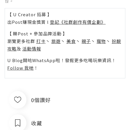
任。
【 U Creator 招募 】
出Post賺現金獎賞 l
登記《社群創作有價企劃》
【 睇Post + 參加品牌活動 】
瀏覽更多社群
打卡
丶
旅遊
丶
美食
丶
親子
丶
寵物
丶
扮靚
攻略
及
活動情報
U Blog開咗WhatsApp啦！發掘更多吃喝玩樂資訊！
Follow 我哋
！
0個讚好
收藏