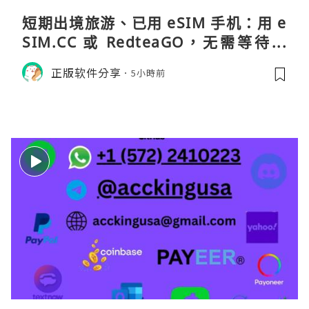
短期出境旅游、已用 eSIM 手机：用 e
SIM.CC 或 RedteaGO，无需等待收
货。需要“当地号码 + 通话短信”（如
正版软件分享
5小時前
打车、外卖、客户联络）：优先 Redt
eaGO（明确提供通话短信套餐）。长