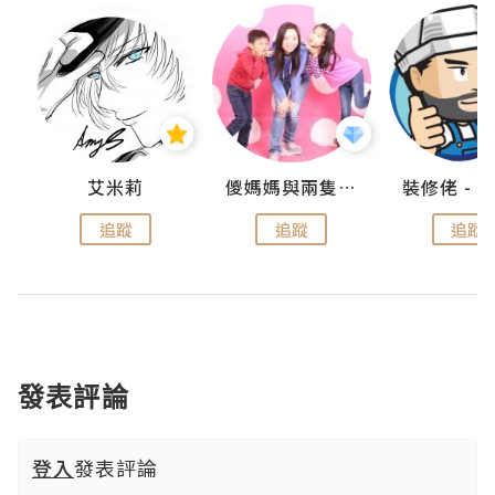
點滴
艾米莉
儍媽媽與兩隻小魔怪之家
追蹤
追蹤
追蹤
發表評論
登入
發表評論