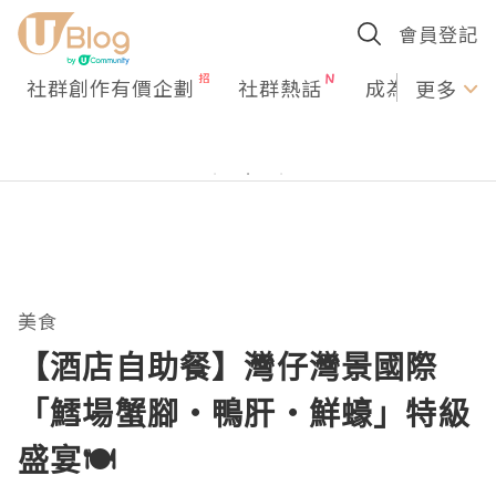
會員登記
社群創作有價企劃
社群熱話
成為U Creato
更多
美食
【酒店自助餐】灣仔灣景國際
「鱈場蟹腳・鴨肝・鮮蠔」特級
盛宴🍽