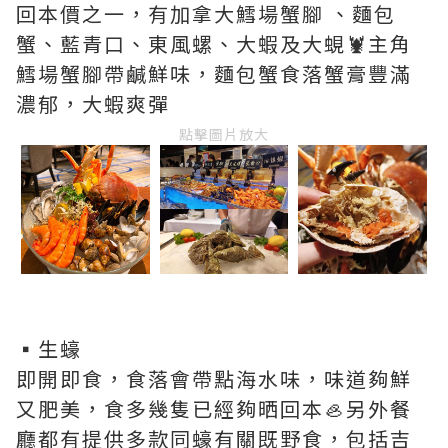
回本價之一，有加拿大鱈場蟹腳 、麵包
蟹、藍青口、東風螺、大蝦及大蜆🦞主角
鱈場蟹腳帶鹹鮮味，麵包蟹食落蟹膏豐滿
濃郁，大蝦爽彈
點擊圖片放大
▪️生蠔
即開即食，食落會帶點海水味，味道夠鮮
又肥美，食多幾隻已經夠晒回本🦪另外餐
廳都有提供多款同蠔有關既野食，包括吉