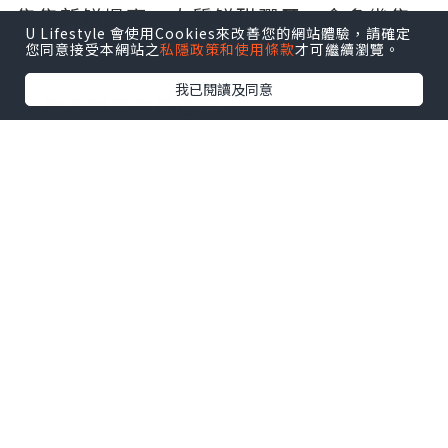
隻隻新鮮爆膏、肉質鮮甜彈牙，食多幾隻
U Lifestyle 會使用Cookies來改善您的網站體驗，請確定
已經值回票價
您同意接受本網站之
私隱政策和使用條款
才可繼續瀏覽。
我已閱讀及同意
🔥 關西創意主題佳餚
🦞火焰味噌龍蝦海鮮白湯鍋烏冬
龍蝦加上味噌再現場點火，鮮甜濃郁白湯
吸滿海鮮精華，烏冬滑順入味
🍲松坂和牛鮮貝皇帝蟹腳清酒鍋
奢華松坂和牛配上鮮甜皇帝蟹腳，清酒湯
底甘甜清爽😀
🐙關西街頭風創意菜
脆炸海膽醬章魚小丸子、蠔肉海老大阪
燒、蜜糖五花腩大阪燒，將街頭小食升級