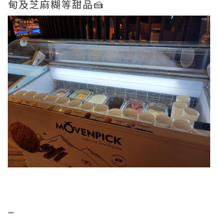
甸及芝麻糊等甜品🍰
_