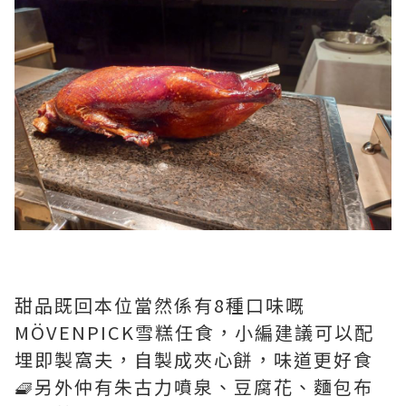
甜品既回本位當然係有8種口味嘅
MÖVENPICK雪糕任食，小編建議可以配
埋即製窩夫，自製成夾心餅，味道更好食
🧇另外仲有朱古力噴泉、豆腐花、麵包布