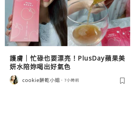
護膚｜忙碌也要漂亮！PlusDay蘋果美
妍水陪妳喝出好氣色
cookie餅乾小姐
7小時前