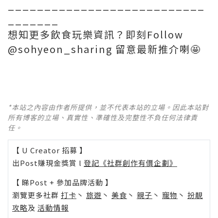
___________________________
_______
想知更多飲食玩樂資訊？即刻Follow
@sohyeon_sharing 留意最新推介喇🤩
*本站之內容由作者所提供，並不代表本站的立場。因此本站對
所有博客的立場、真實性、準確性及完整性不負任何法律責
任。
【 U Creator 招募 】
出Post賺現金獎賞 l
登記《社群創作有價企劃》
【 睇Post + 參加品牌活動 】
瀏覽更多社群
打卡
丶
旅遊
丶
美食
丶
親子
丶
寵物
丶
扮靚
攻略
及
活動情報