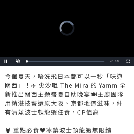
Video
Player
is
loading.
Remaining
-
0:00
Loaded
:
Pause
Unmute
Fullscre
0%
Time
今個夏天，唔洗飛日本都可以一秒「味遊
關西」！✈️ 尖沙咀 The Mira 的 Yamm 全
新推出關西主題盛夏自助晚宴🍽️主廚團隊
用精湛技藝還原大阪、京都地道滋味，仲
有清蒸波士頓龍蝦任食，CP值高
🦞 重點必食❤️冰鎮波士頓龍蝦無限續