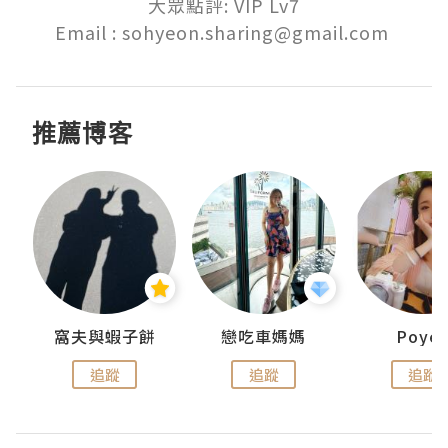
大眾點評: VIP Lv7

推薦博客
窩夫與蝦子餅
戀吃車媽媽
Poye
追蹤
追蹤
追蹤