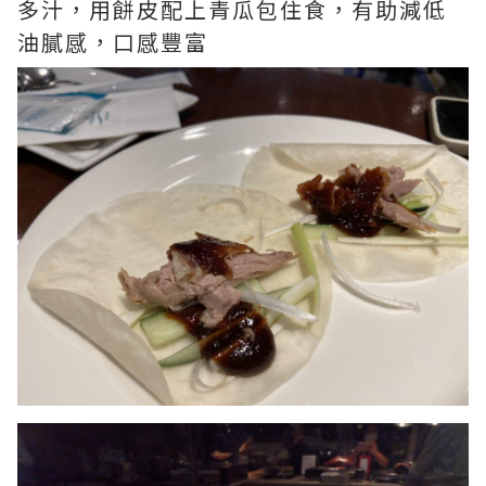
多汁，用餅皮配上青瓜包住食，有助減低
油膩感，口感豐富