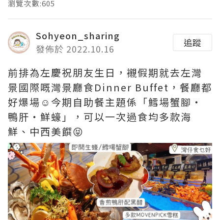
瀏覽次數:605
Sohyeon_sharing
追蹤
發佈於 2022.10.16
前排為左慶祝朋友生日，襯假期就去左灣
景國際嘅灣景廳食Dinner Buffet，餐廳都
好爆場☺️今期自助餐主題係「鱈場蟹腳・
鴨肝・鮮蠔」，可以一次過食均多款海
鮮、中西美饌😝