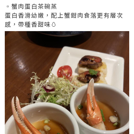
▫️蟹肉蛋白茶碗蒸
蛋白香滑幼嫩，配上蟹鉗肉食落更有層次
感，帶種香甜味🥚