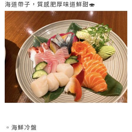
海道帶子，質感肥厚味道鮮甜🍣
▫️海鮮冷盤