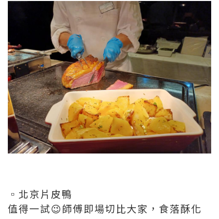
▫️北京片皮鴨
值得一試😉師傅即場切比大家，食落酥化