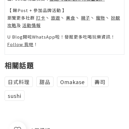
【 睇Post + 參加品牌活動 】
瀏覽更多社群
打卡
丶
旅遊
丶
美食
丶
親子
丶
寵物
丶
扮靚
攻略
及
活動情報
U Blog開咗WhatsApp啦！發掘更多吃喝玩樂資訊！
Follow 我哋
！
相關話題
日式料理
甜品
Omakase
壽司
sushi