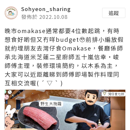
Sohyeon_sharing
追蹤
發佈於 2022.10.08
晚市omakase通常都要4位數起跳，有時
想食好啲但又冇咩budget🥹前排小編放假
就約埋朋友去灣仔食Omakase，餐廳係師
承北海道米芝蓮二星廚師五十嵐信幸・峻
師傅主理，裝修環境簡約，以木系為主，
大家可以近距離睇到師傅即場製作料理同
互相交流喔( ´ ▽ ` )