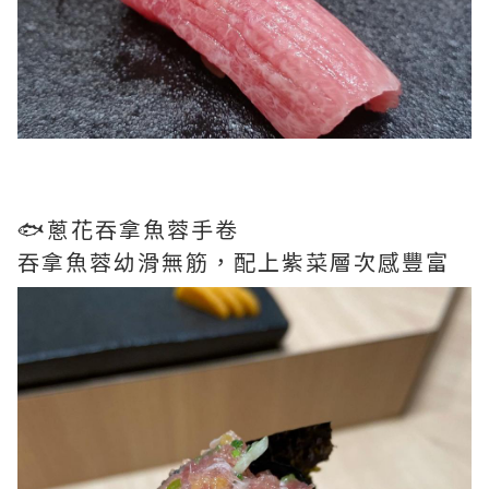
🐟蔥花吞拿魚蓉手卷
吞拿魚蓉幼滑無筋，配上紫菜層次感豐富