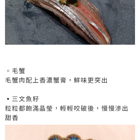
▫️毛蟹
毛蟹肉配上香濃蟹膏，鮮味更突出
▪️三文魚籽
粒粒都飽滿晶瑩，輕輕咬破後，慢慢滲出
甜香