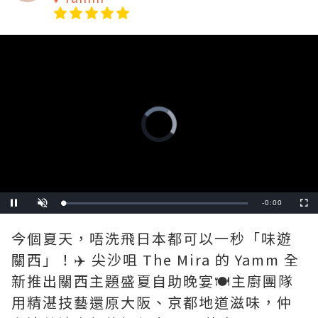
Video
Player
is
loading.
Loaded
:
Unmute
0%
今個夏天，唔洗飛日本都可以一秒「味遊
關西」！✈️ 尖沙咀 The Mira 的 Yamm 全
新推出關西主題盛夏自助晚宴🍽️主廚團隊
用精湛技藝還原大阪、京都地道滋味，仲