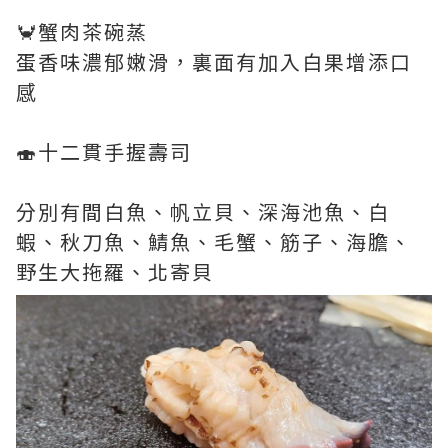
🦀蟹肉茶碗蒸
蛋香味濃郁嫩滑，裏面有加入白果增添口
感
🍣十二貫手握壽司
分別有間白魚、帆立貝、深海池魚、白
蝦、秋刀魚、鯖魚、毛蟹、筋子、海膽、
野生大拖羅、北寄貝