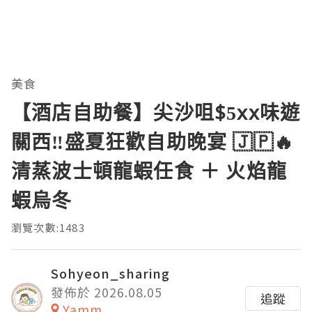
美食
【酒店自助餐】尖沙咀$5xx味遊
關西‼️盛夏狂歡自助晚宴 🇯🇵🔥
清蒸波士頓龍蝦任食 ＋ 火焰龍
蝦烏冬
瀏覽次數:1483
Sohyeon_sharing
發佈於 2026.08.05
追蹤
Yamm