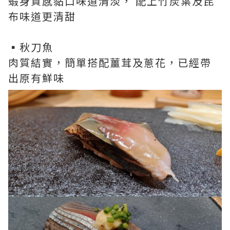
蝦身質感黏口味道清淡， 配上竹炭葉及昆
布味道更清甜
▪️秋刀魚
肉質結實，簡單搭配薑茸及蔥花，已經帶
出原有鮮味