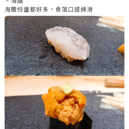
▫️海膽
海膽份量都好多，食落口感綿滑