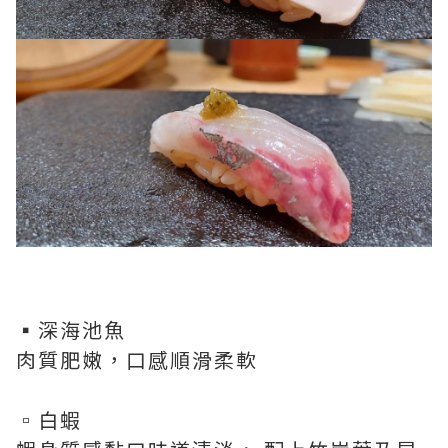
▪️深海池魚
肉質肥嫩，口感順滑柔軟
▫️白蝦