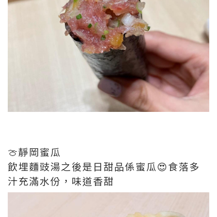
🍈靜岡蜜瓜
飲埋麵豉湯之後是日甜品係蜜瓜😍食落多
汁充滿水份，味道香甜