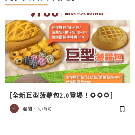
[全新巨型菠蘿包2.0登場！🌻🌻🌻]
君蘭
2小時前