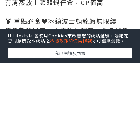
有清蒸波士頓龍蝦任食，CP值高
🦞 重點必食❤️冰鎮波士頓龍蝦無限續
隻隻新鮮爆膏、肉質鮮甜彈牙，食多幾隻
U Lifestyle 會使用Cookies來改善您的網站體驗，請確定
已經值回票價
您同意接受本網站之
私隱政策和使用條款
才可繼續瀏覽。
我已閱讀及同意
🔥 關西創意主題佳餚
🦞火焰味噌龍蝦海鮮白湯鍋烏冬
龍蝦加上味噌再現場點火，鮮甜濃郁白湯
吸滿海鮮精華，烏冬滑順入味
🍲松坂和牛鮮貝皇帝蟹腳清酒鍋
奢華松坂和牛配上鮮甜皇帝蟹腳，清酒湯
底甘甜清爽😀