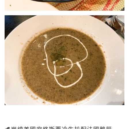
🥩炭燒美國安格斯西冷牛扒配法國鵝肝