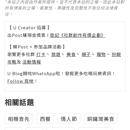
*本站之內容由作者所提供，並不代表本站的立場。因此本站對
所有博客的立場、真實性、準確性及完整性不負任何法律責
任。
【 U Creator 招募 】
出Post賺現金獎賞 l
登記《社群創作有價企劃》
【 睇Post + 參加品牌活動 】
瀏覽更多社群
打卡
丶
旅遊
丶
美食
丶
親子
丶
寵物
丶
扮靚
攻略
及
活動情報
U Blog開咗WhatsApp啦！發掘更多吃喝玩樂資訊！
Follow 我哋
！
相關話題
相機食先
西餐
情人節
銅鑼灣美食