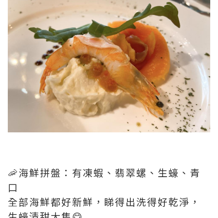
🦐海鮮拼盤：有凍蝦、翡翠螺、生蠔、青
口
全部海鮮都好新鮮，睇得出洗得好乾淨，
生蠔清甜大隻😋