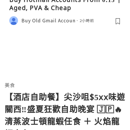
Aged, PVA & Cheap
Buy Old Gmail Accoun
2小時前
美食
【酒店自助餐】尖沙咀$5xx味遊
關西‼️盛夏狂歡自助晚宴 🇯🇵🔥
清蒸波士頓龍蝦任食 ＋ 火焰龍