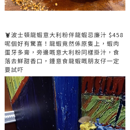
🦞波士頓龍蝦意大利粉伴龍蝦忌廉汁 $458
呢個好有驚喜！龍蝦竟然係原隻上，蝦肉
蛋牙多膏，旁邊嘅意大利粉同樣掛汁，食
落去鮮甜香口，鍾意食龍蝦嘅朋友仔一定
要試吓