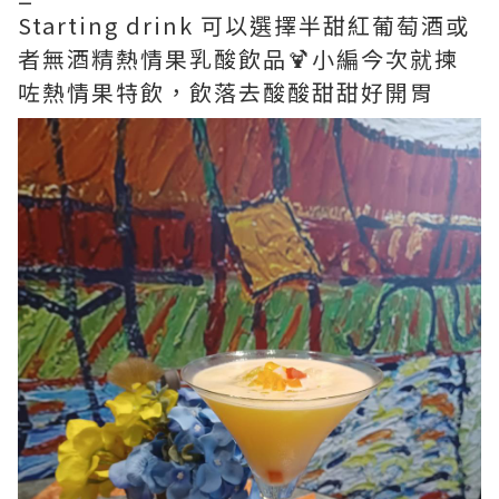
Starting drink 可以選擇半甜紅葡萄酒或
者無酒精熱情果乳酸飲品🍹小編今次就揀
咗熱情果特飲，飲落去酸酸甜甜好開胃