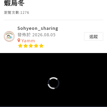
蝦烏冬
瀏覽次數:1276
Sohyeon_sharing
發佈於 2026.08.05
追蹤
Yamm
Video
Player
is
loading.