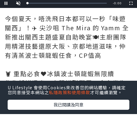
Remaining
-
1:02
Loaded
:
Pause
Unmute
Fullscre
0%
Time
今個夏天，唔洗飛日本都可以一秒「味遊
關西」！✈️ 尖沙咀 The Mira 的 Yamm 全
新推出關西主題盛夏自助晚宴🍽️主廚團隊
用精湛技藝還原大阪、京都地道滋味，仲
有清蒸波士頓龍蝦任食，CP值高
🦞 重點必食❤️冰鎮波士頓龍蝦無限續
隻隻新鮮爆膏、肉質鮮甜彈牙，食多幾隻
U Lifestyle 會使用Cookies來改善您的網站體驗，請確定
已經值回票價
您同意接受本網站之
私隱政策和使用條款
才可繼續瀏覽。
我已閱讀及同意
🔥 關西創意主題佳餚
🦞火焰味噌龍蝦海鮮白湯鍋烏冬
龍蝦加上味噌再現場點火，鮮甜濃郁白湯