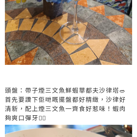
頭盤：帶子煙三文魚鮮蝦華都夫沙律塔🥗
首先要讚下佢哋嘅擺盤都好精緻，沙律好
清新，配上煙三文魚一齊食好惹味！蝦肉
夠爽口彈牙👍🏻