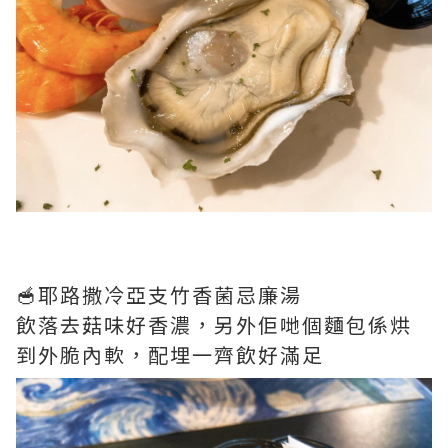
🥣耶路撒冷亞支竹香菌忌廉湯
飲落去菇味好香濃，另外佢哋個麵包係烘
到外脆內軟，配埋一齊飲好滿足