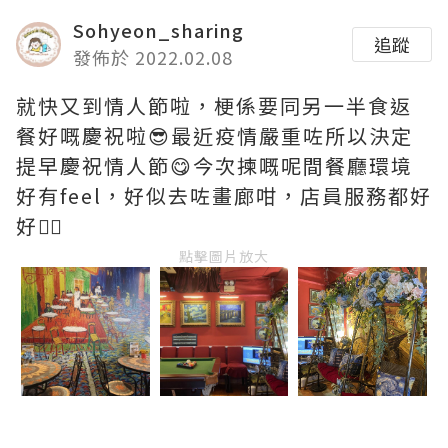
Sohyeon_sharing
追蹤
發佈於 2022.02.08
就快又到情人節啦，梗係要同另一半食返
餐好嘅慶祝啦😎最近疫情嚴重咗所以決定
提早慶祝情人節😋今次揀嘅呢間餐廳環境
好有feel，好似去咗畫廊咁，店員服務都好
好👍🏻
點擊圖片放大
_