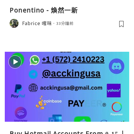
Ponentino - 煥然一新
Fabrice 嚐味
33分鐘前
Buy Hotmail Accounts From 0.15 |