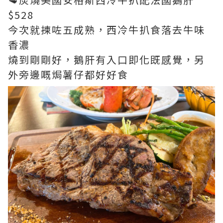
$528
今次就揀咗五成熟，西冷牛扒食落去牛味
香濃
燒到剛剛好，鵝肝有入口即化既感覺，另
外旁邊嘅焗薯仔都好好食