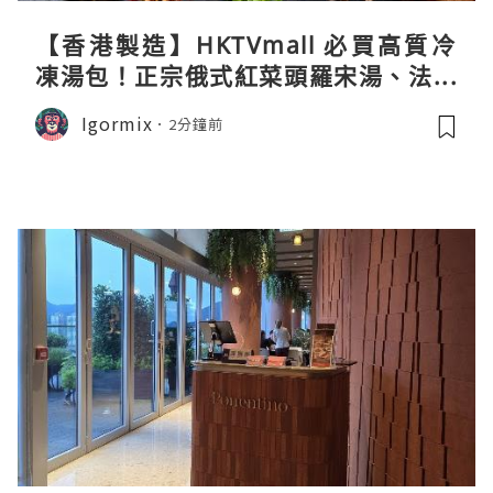
【香港製造】HKTVmall 必買高質冷
凍湯包！正宗俄式紅菜頭羅宋湯、法式
龍蝦濃湯與生酮膠原蛋白骨頭湯全攻略
Igormix
2分鐘前