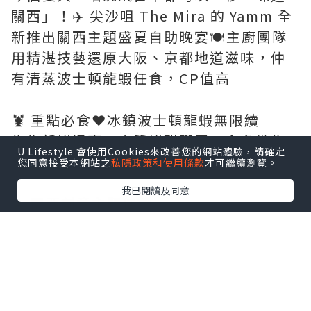
關西」！✈️ 尖沙咀 The Mira 的 Yamm 全
新推出關西主題盛夏自助晚宴🍽️主廚團隊
用精湛技藝還原大阪、京都地道滋味，仲
有清蒸波士頓龍蝦任食，CP值高
🦞 重點必食❤️冰鎮波士頓龍蝦無限續
隻隻新鮮爆膏、肉質鮮甜彈牙，食多幾隻
U Lifestyle 會使用Cookies來改善您的網站體驗，請確定
已經值回票價
您同意接受本網站之
私隱政策和使用條款
才可繼續瀏覽。
我已閱讀及同意
🔥 關西創意主題佳餚
🦞火焰味噌龍蝦海鮮白湯鍋烏冬
龍蝦加上味噌再現場點火，鮮甜濃郁白湯
吸滿海鮮精華，烏冬滑順入味
🍲松坂和牛鮮貝皇帝蟹腳清酒鍋