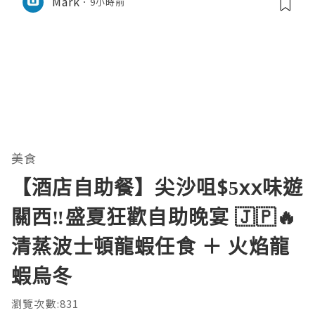
Mark
9小時前
美食
【酒店自助餐】尖沙咀$5xx味遊
關西‼️盛夏狂歡自助晚宴 🇯🇵🔥
清蒸波士頓龍蝦任食 ＋ 火焰龍
蝦烏冬
瀏覽次數:831