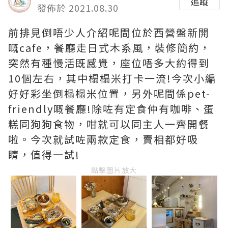
追蹤
發佈於 2021.08.30
前排見倒唔少人介紹呢間位於西營盤新開
嘅cafe，餐廳走日式木系風，裝修簡約，
突然有種慢活既感覺，座位唔多大約得到
10個左右，其中榻榻米打卡一流!今次小編
好好彩坐倒榻榻米位置，另外呢間係pet-
friendly嘅餐廳!除咗有定食仲有咖啡、蛋
糕同狗狗食物，咁就可以同主人一齊開餐
啦。今次就試咗兩款定食，賣相都好吸
睛，值得一試!
點擊圖片放大