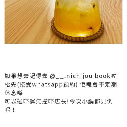
如果想去記得去 @__.nichijou book咗
枱先(接受whatsapp預約) 佢哋會不定期
休息㗎
可以碰吓運氣撞吓店長!今次小編都見倒
呢！