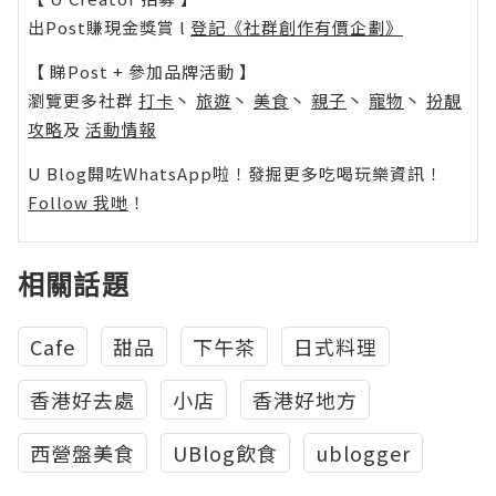
出Post賺現金獎賞 l
登記《社群創作有價企劃》
【 睇Post + 參加品牌活動 】
瀏覽更多社群
打卡
丶
旅遊
丶
美食
丶
親子
丶
寵物
丶
扮靚
攻略
及
活動情報
U Blog開咗WhatsApp啦！發掘更多吃喝玩樂資訊！
Follow 我哋
！
相關話題
Cafe
甜品
下午茶
日式料理
香港好去處
小店
香港好地方
西營盤美食
UBlog飲食
ublogger