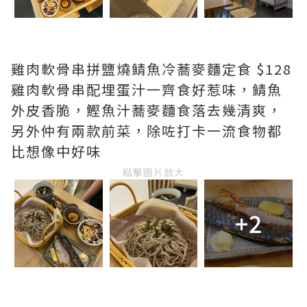
雞肉軟骨串拼鹽燒鯖魚冷蕎麥麵定食 $128
雞肉軟骨串配埋蛋汁一齊食好惹味，鯖魚
外皮香脆，鰹魚汁蕎麥麵食落去幾清爽，
另外仲有兩款前菜，除咗打卡一流食物都
比想像中好味
點擊圖片放大
+2