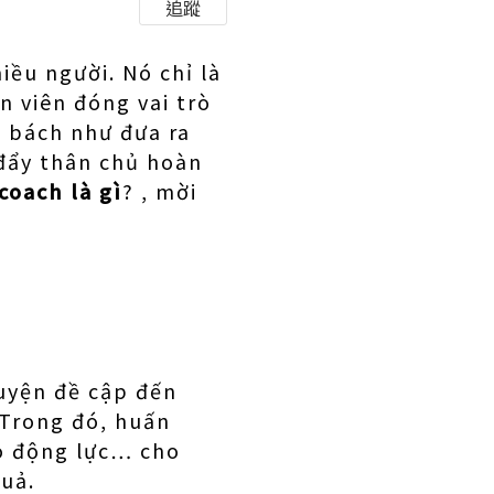
追蹤
iều người. Nó chỉ là
n viên đóng vai trò
 bách như đưa ra
 đẩy thân chủ hoàn
coach là gì
? , mời
luyện đề cập đến
 Trong đó, huấn
ạo động lực… cho
uả.