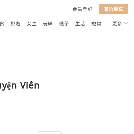
會員登記
開始撰寫
食
旅遊
女生
玩樂
親子
生活
寵物
行山
更多
打卡
uyện Viên