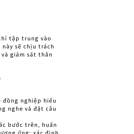
chỉ tập trung vào
 này sẽ chịu trách
 và giám sát thân
?
p đồng nghiệp hiểu
ng nghe và đặt câu
ác bước trên, huấn
tương ứng; xác định