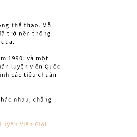
ong thể thao. Mỗi
đã trở nên thông
 qua.
năm 1990, và một
uấn luyện viên Quốc
ình các tiêu chuẩn
khác nhau, chẳng
uyện Viên Giỏi