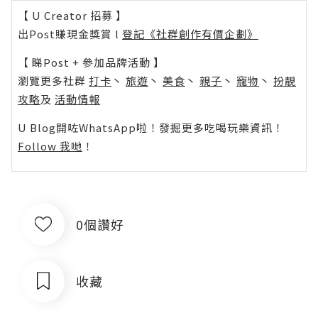
【 U Creator 招募 】
出Post賺現金獎賞 l
登記《社群創作有價企劃》
【 睇Post + 參加品牌活動 】
瀏覽更多社群
打卡
丶
旅遊
丶
美食
丶
親子
丶
寵物
丶
扮靚
攻略
及
活動情報
U Blog開咗WhatsApp啦！發掘更多吃喝玩樂資訊！
Follow 我哋
！
0個讚好
收藏