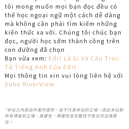
tôi mong muốn mọi bạn đọc đều có
thể học ngoại ngữ một cách dễ dàng
mà không cần phải tìm kiếm những
kiến ​​thức xa vời. Chúng tôi chúc bạn
đọc, người học sớm thành công trên
con đường đã chọn
Bạn vừa xem:
Edit Là Gì Và Cấu Trúc
Từ Tiếng Anh Của Edit
Mọi thông tin xin vui lòng liên hệ với
Soho RiverView
*本站之內容由作者所提供，並不代表本站的立場。因此本站對
所有博客的立場、真實性、準確性及完整性不負任何法律責
任。