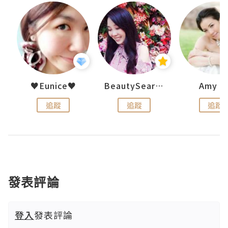
h 夏沫
♥Eunice♥
BeautySearch
Amy N
追蹤
追蹤
追蹤
發表評論
登入
發表評論