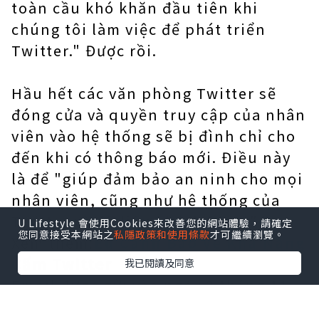
toàn cầu khó khăn đầu tiên khi
chúng tôi làm việc để phát triển
Twitter." Được rồi.
Hầu hết các văn phòng Twitter sẽ
đóng cửa và quyền truy cập của nhân
viên vào hệ thống sẽ bị đình chỉ cho
đến khi có thông báo mới. Điều này
là để "giúp đảm bảo an ninh cho mọi
nhân viên, cũng như hệ thống của
Twitter và dữ liệu khách hàng."
U Lifestyle 會使用Cookies來改善您的網站體驗，請確定
您同意接受本網站之
私隱政策和使用條款
才可繼續瀏覽。
Xem thêm:
Eu Cảnh Báo Về Khả Năng
Cấm Twitter
我已閱讀及同意
Email được gửi vào ngày 3 tháng 11,
sau thông tin Twitter có thể sa thải