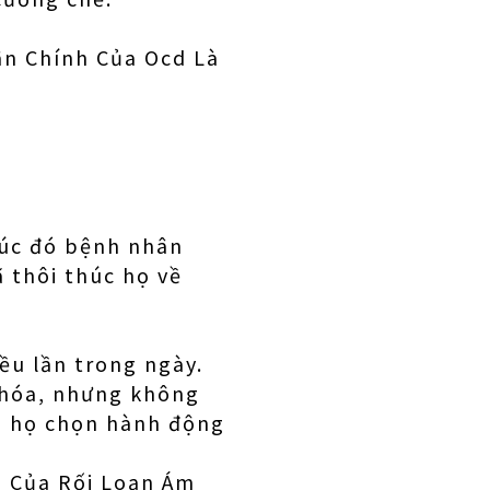
n Chính Của Ocd Là
Lúc đó bệnh nhân
ã thôi thúc họ về
ều lần trong ngày.
 khóa, nhưng không
g, họ chọn hành động
u Của Rối Loạn Ám