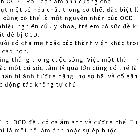
nh OCD - Rối loạn ám ảnh cưỡng chế.
hụt một số hóa chất trong cơ thể, đặc biệt 
, cũng có thể là một nguyên nhân của OCD.
hiều nghiên cứu y khoa, trẻ em có sức đề k
t dễ bị OCD.
ười có cha mẹ hoặc các thành viên khác tro
 cao hơn.
ăng thẳng trong cuộc sống: Việc một thành 
ặc một cú sốc tâm lý quá lớn cũng có thể l
hân bị ảnh hưởng nặng, họ sợ hãi và cố gắn
ác động tác không tự chủ.
i bị OCD đều có cả ám ảnh và cưỡng chế. Tu
hỉ là một nỗi ám ảnh hoặc sự ép buộc.