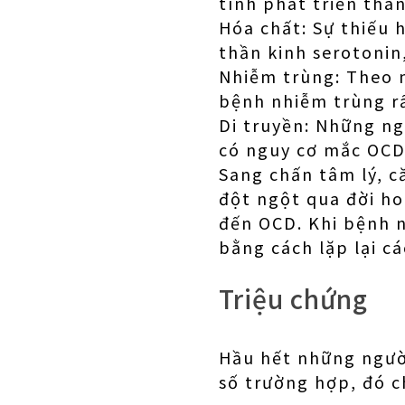
tình phát triển thà
Hóa chất: Sự thiếu 
thần kinh serotonin
Nhiễm trùng: Theo n
bệnh nhiễm trùng rấ
Di truyền: Những ng
có nguy cơ mắc OCD
Sang chấn tâm lý, c
đột ngột qua đời ho
đến OCD. Khi bệnh n
bằng cách lặp lại c
Triệu chứng
Hầu hết những ngườ
số trường hợp, đó c