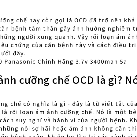
ỡng chế hay còn gọi là OCD đã trở nên khá
à căn bệnh tâm thần gây ảnh hưởng nghiêm 
những người xung quanh. Vậy rối loạn ám ả
iệu chứng của căn bệnh này và cách điều tr
dưới đây.
0 Panasonic Chính Hãng 3.7v 3400mah 5a
ảnh cưỡng chế OCD là gì? N
g chế có nghĩa là gì - đây là từ viết tắt củ
 là rối loạn ám ảnh cưỡng chế. Nó là một bệ
cách suy nghĩ và hành vi của người bệnh. Kh
 những nỗi sợ hãi hoặc ám ảnh không cần thiế
n bệnh nhân, khiến họ lặp lại các hành vi 