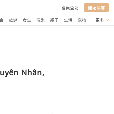
會員登記
開始撰寫
食
旅遊
女生
玩樂
親子
生活
寵物
行山
更多
打卡
guyên Nhân,