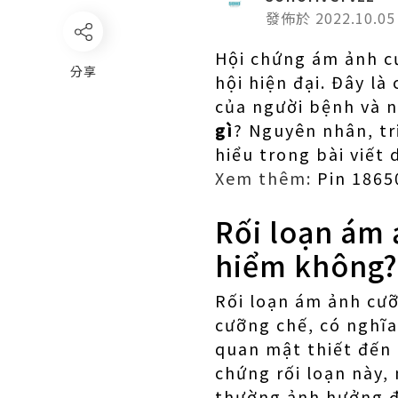
發佈於 2022.10.05
Hội chứng ám ảnh cư
分享
hội hiện đại. Đây l
của người bệnh và 
gì
? Nguyên nhân, tr
hiểu trong bài viết 
Xem thêm:
Pin 1865
Rối loạn ám 
hiểm không?
Rối loạn ám ảnh cưỡn
cưỡng chế, có nghĩa
quan mật thiết đến 
chứng rối loạn này,
thường ảnh hưởng đế