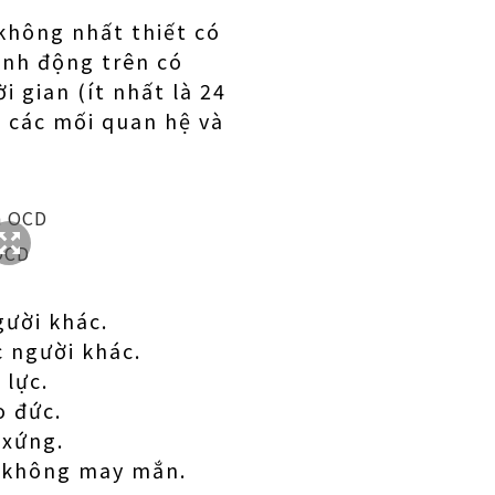
không nhất thiết có
ành động trên có
i gian (ít nhất là 24
 các mối quan hệ và
 OCD
gười khác.
 người khác.
 lực.
o đức.
 xứng.
y không may mắn.