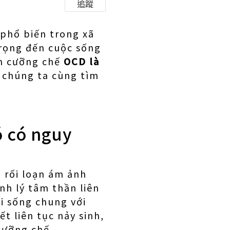
追蹤
 phổ biến trong xã
trọng đến cuộc sống
nh cưỡng chế
OCD là
ị chúng ta cùng tìm
ó có nguy
a rối loạn ám ảnh
nh lý tâm thần liên
i sống chung với
t liên tục nảy sinh,
cưỡng chế.