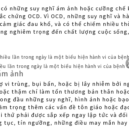
 có những suy nghĩ ám ảnh hoặc cưỡng chế 
ắc chứng OCD. Vì OCD, những suy nghĩ và h
cảm giác đau khổ, và có thể chiếm nhiều thờ
ởng nghiêm trọng đến chất lượng cuộc sống,
iều lần trong ngày là một biểu hiện hành vi của bệnh
ám ảnh
ợ vi trùng, bụi bẩn, hoặc bị lây nhiễm bởi n
hoặc thậm chí làm tổn thương bản thân hoặc
ong đầu những suy nghĩ, hình ảnh hoặc bạo
ầm trọng thêm các vấn đề tôn giáo hoặc đạ
i thứ phải được sắp xếp ngay lập tức và đối
g tục, tín ngưỡng, những điều may mắn ha