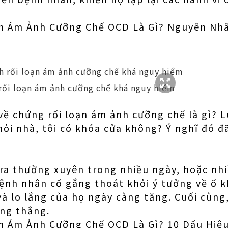
n Ám Ảnh Cưỡng Chế OCD Là Gì? Nguyên Nhâ
 rối loạn ám ảnh cưỡng chế khá nguy hiểm
 về chứng rối loạn ám ảnh cưỡng chế là gì? 
khỏi nhà, tôi có khóa cửa không? Ý nghĩ đó đ
 ra thường xuyên trong nhiều ngày, hoặc nhi
bệnh nhân cố gắng thoát khỏi ý tưởng về ổ
và lo lắng của họ ngày càng tăng. Cuối cùn
ăng thẳng.
n Ám Ảnh Cưỡng Chế OCD Là Gì? 10 Dấu Hiệ