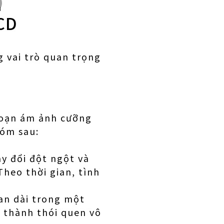
n
CD
 vai trò quan trọng
loạn ám ảnh cưỡng
hóm sau:
y đổi đột ngột và
Theo thời gian, tình
ian dài trong một
n thành thói quen vô