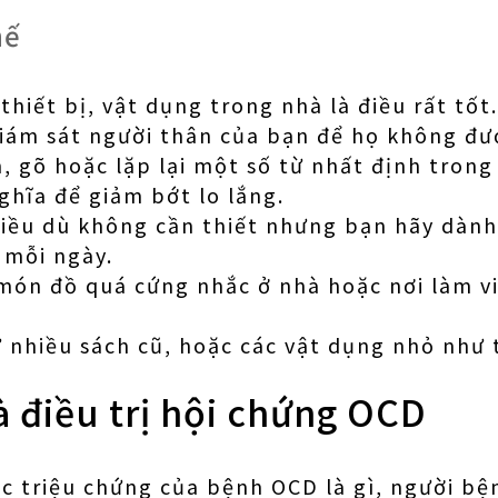
hế
 thiết bị, vật dụng trong nhà là điều rất tốt.
iám sát người thân của bạn để họ không đư
 gõ hoặc lặp lại một số từ nhất định trong 
ghĩa để giảm bớt lo lắng.
iều dù không cần thiết nhưng bạn hãy dành
 mỗi ngày.
món đồ quá cứng nhắc ở nhà hoặc nơi làm v
ữ nhiều sách cũ, hoặc các vật dụng nhỏ như 
 điều trị hội chứng OCD
ác triệu chứng của bệnh OCD là gì, người b