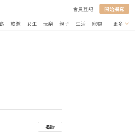
會員登記
開始撰寫
食
旅遊
女生
玩樂
親子
生活
寵物
行山
更多
打卡
追蹤