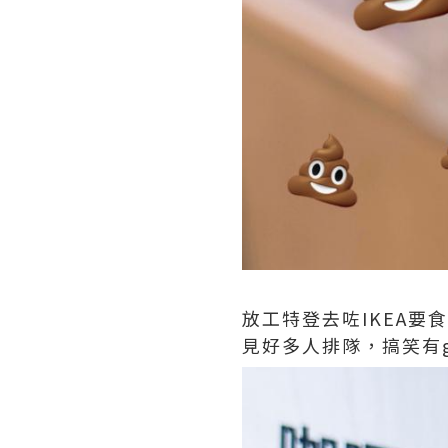
放工特登去咗IKEA要
見好多人排隊，搞笑有gim