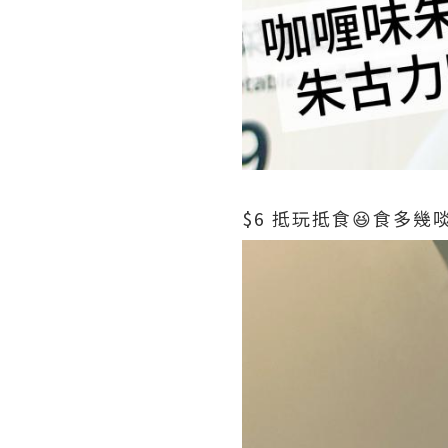
$6 抵玩抵食😆食多