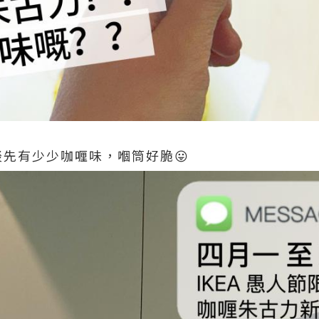
幾啖先有少少咖喱味，嗰筒好脆😛