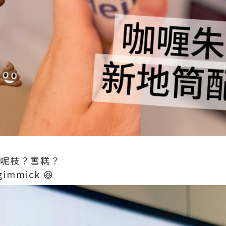
食呢枝？雪糕？
mick 😆