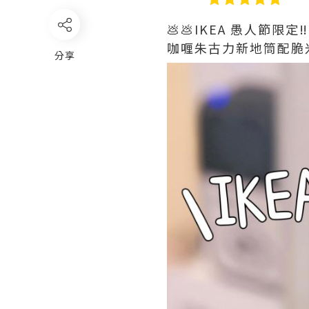
💩💩IKEA 愚人節限定‼️
咖喱朱古力新地筒配脆米
分享