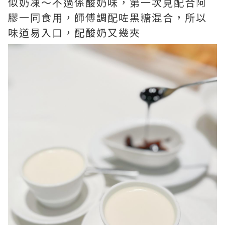
似奶凍～不過係酸奶味，第一次見配合阿
膠一同食用，師傅調配咗黑糖混合，所以
味道易入口，配酸奶又幾夾