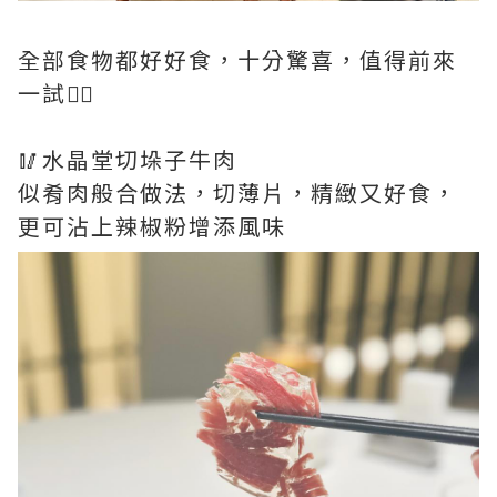
全部食物都好好食，十分驚喜，值得前來
一試👍🏻
🥢水晶堂切垛子牛肉
似肴肉般合做法，切薄片，精緻又好食，
更可沾上辣椒粉增添風味