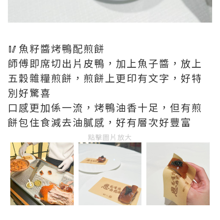
🥢魚籽醬烤鴨配煎餅
師傅即席切出片皮鴨，加上魚子醬，放上
五穀雜糧煎餅，煎餅上更印有文字，好特
別好驚喜
口感更加係一流，烤鴨油香十足，但有煎
餅包住食減去油膩感，好有層次好豐富
點擊圖片放大