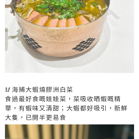
🥢海捕大蝦燒膠洲白菜
食過最好食嘅娃娃菜，菜吸收晒蝦嘅精
華，有蝦味又清甜；大蝦都好吸引，新鮮
大隻，已開半更易食