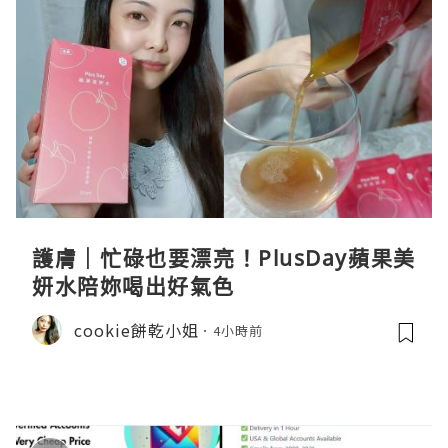
護膚｜忙碌也要漂亮！PlusDay蘋果美
妍水陪妳喝出好氣色
cookie餅乾小姐
4小時前