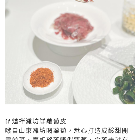
🥢熗拌濰坊鮮蘿蔔皮
嚟自山東濰坊嘅蘿蔔，悉心打造成酸甜開
胃前菜，賣相望落唔似蘿蔔，食落去就有