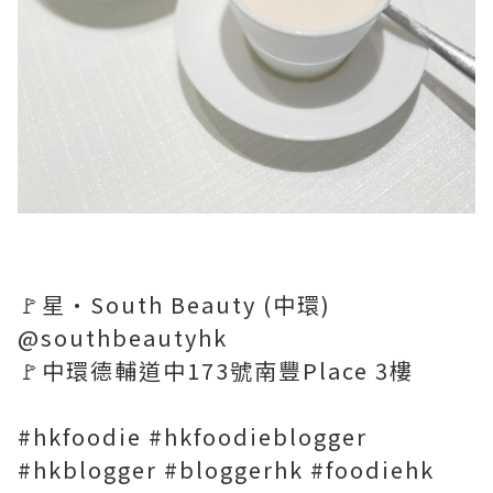
🚩星·South Beauty (中環)
@southbeautyhk
🚩中環德輔道中173號南豐Place 3樓
#hkfoodie #hkfoodieblogger
#hkblogger #bloggerhk #foodiehk