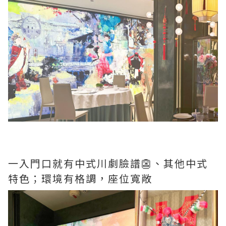
一入門口就有中式川劇臉譜👺、其他中式
特色；環境有格調，座位寬敞