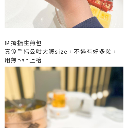
🥢拇指生煎包
真係手指公咁大嘅size，不過有好多粒，
用煎pan上枱