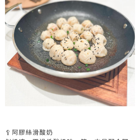
🥄阿膠絲滑酸奶