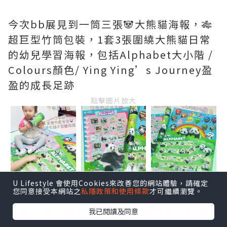
今次bb展見到一筒三張🐼大熊貓海報，🎋
超巨型竹筒包裝，1套3張圍繞大熊貓日常
的幼兒學習海報，包括Alphabet大小階 /
Colours顏色/ Ying Ying’s Journey盈
盈的成長足跡
點擊圖片放大
U Lifestyle 會使用Cookies來改善您的網站體驗，請確定
您同意接受本網站之
私隱政策和使用條款
才可繼續瀏覽。
由香港海洋公園官方授權設計，採用蒙氏
概念，精心捕捉大熊貓生活照🐼顏色同設
我已閱讀及同意
計都好靚😍睇到熊貓生活日常