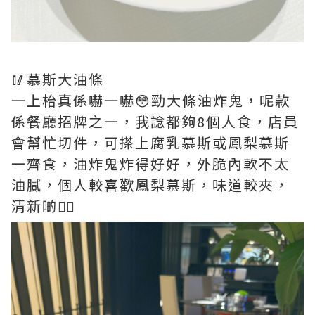
🥢慕斯大油條
一上枱真係嚇一嚇😳勁大條油炸鬼，呢款
係餐廳招牌之一，我諗都夠8個人食，店員
會幫忙切件，可搽上腐乳慕斯或鳳梨慕斯
一齊食，油炸鬼炸得好好，外脆內軟不太
油膩，個人較喜歡鳳梨慕斯，味道較夾，
清新啲👍🏻