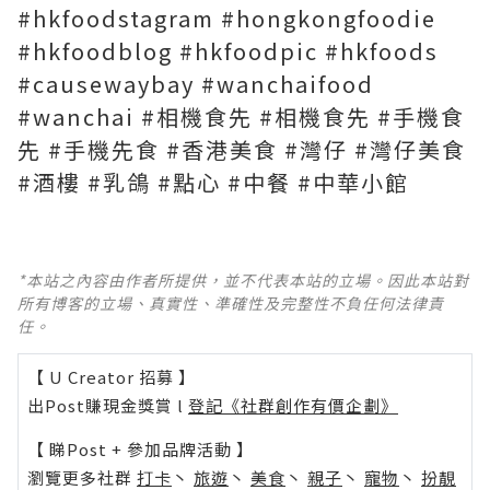
#hkfoodstagram #hongkongfoodie
#hkfoodblog #hkfoodpic #hkfoods
#causewaybay #wanchaifood
#wanchai #相機食先 #相機食先 #手機食
先 #手機先食 #香港美食 #灣仔 #灣仔美食
#酒樓 #乳鴿 #點心 #中餐 #中華小館
*本站之內容由作者所提供，並不代表本站的立場。因此本站對
所有博客的立場、真實性、準確性及完整性不負任何法律責
任。
【 U Creator 招募 】
出Post賺現金獎賞 l
登記《社群創作有價企劃》
【 睇Post + 參加品牌活動 】
瀏覽更多社群
打卡
丶
旅遊
丶
美食
丶
親子
丶
寵物
丶
扮靚