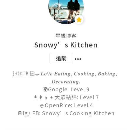
星級博客
Snowy’s Kitchen
追蹤
🇭🇰👩🏻‍🍳𝑳𝒐v𝒆 𝑬𝒂𝒕𝒊𝒏𝒈, 𝑪𝒐𝒐𝒌𝒊𝒏𝒈, 𝑩𝒂𝒌𝒊𝒏𝒈, 
𝑫𝒆𝒄𝒐𝒓𝒂𝒕𝒊𝒏𝒈.

🌍Google: Level 9

👨‍👩‍👧‍👦大眾點評: Level 7

🍚OpenRice: Level 4

📔ig/ FB: Snowy’s Cooking Kitchen