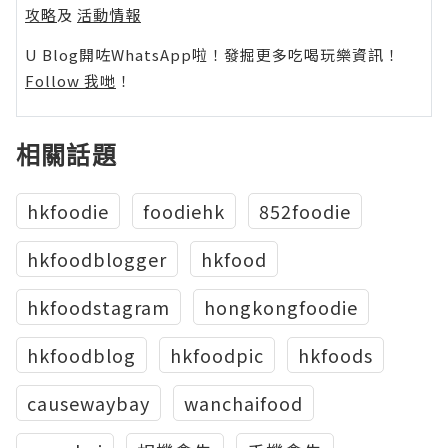
攻略
及
活動情報
U Blog開咗WhatsApp啦！發掘更多吃喝玩樂資訊！
Follow 我哋
！
相關話題
hkfoodie
foodiehk
852foodie
hkfoodblogger
hkfood
hkfoodstagram
hongkongfoodie
hkfoodblog
hkfoodpic
hkfoods
causewaybay
wanchaifood