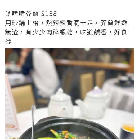
🥢啫啫芥蘭 $138
用砂鍋上枱，熱辣辣香氣十足，芥蘭鮮嫩
無渣，有少少肉碎蝦乾，味道鹹香，好食
😋