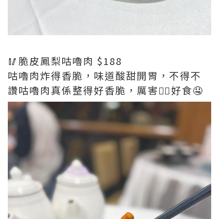
🥢脆皮鳳梨咕嚕肉 $188
咕嚕肉炸得香脆，味道酸甜開胃，不得不
讚咕嚕肉真係整得好香脆，厲害👍🏻好食🤤