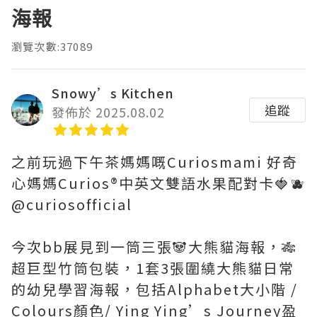
海報
瀏覽次數:37089
Snowy’s Kitchen
追蹤
發佈於 2025.08.02
之前玩過下午茶媽媽嘅Curiosmami 好奇
心媽媽Curios®️中英文雙語水果配對卡🍓🫐
@curiosofficial
今次bb展見到一筒三張🐼大熊貓海報，🎋
超巨型竹筒包裝，1套3張圍繞大熊貓日常
的幼兒學習海報，包括Alphabet大小階 /
Colours顏色/ Ying Ying’s Journey盈