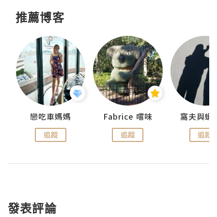
推薦博客
戀吃車媽媽
Fabrice 嚐味
窩夫與蝦
追蹤
追蹤
追蹤
發表評論