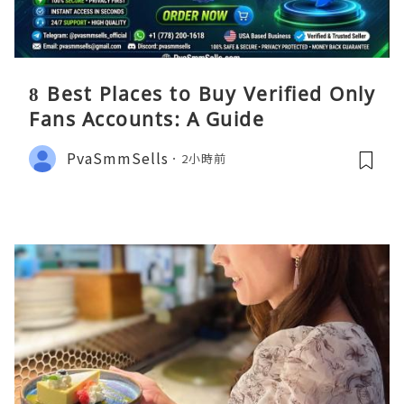
8 Best Places to Buy Verified Only
Fans Accounts: A Guide
PvaSmmSells
2小時前