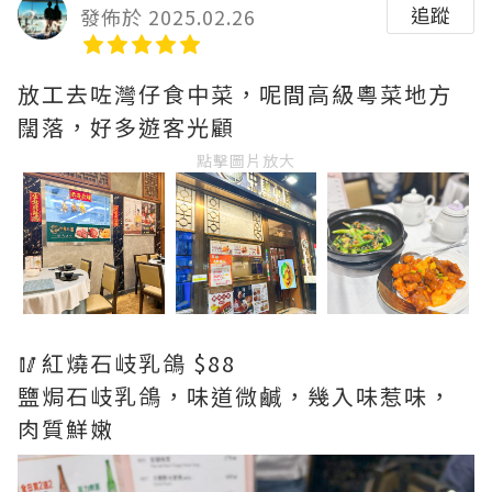
追蹤
發佈於 2025.02.26
放工去咗灣仔食中菜，呢間高級粵菜地方
闊落，好多遊客光顧
點擊圖片放大
🥢紅燒石岐乳鴿 $88
鹽焗石岐乳鴿，味道微鹹，幾入味惹味，
肉質鮮嫩