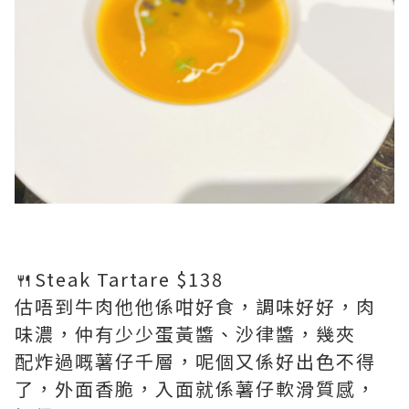
🍴Steak Tartare $138
估唔到牛肉他他係咁好食，調味好好，肉
味濃，仲有少少蛋黃醬、沙律醬，幾夾
配炸過嘅薯仔千層，呢個又係好出色不得
了，外面香脆，入面就係薯仔軟滑質感，