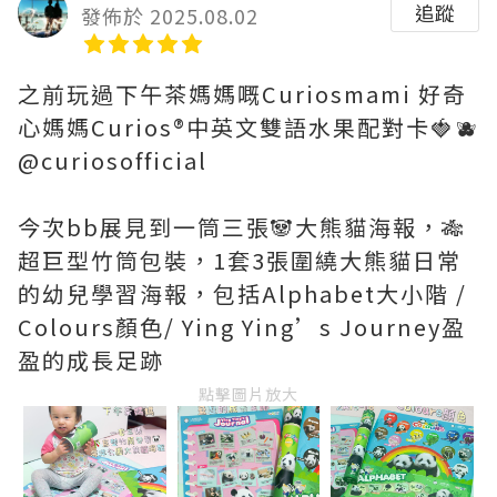
追蹤
發佈於 2025.08.02
之前玩過下午茶媽媽嘅Curiosmami 好奇
心媽媽Curios®️中英文雙語水果配對卡🍓🫐
@curiosofficial
今次bb展見到一筒三張🐼大熊貓海報，🎋
超巨型竹筒包裝，1套3張圍繞大熊貓日常
的幼兒學習海報，包括Alphabet大小階 /
Colours顏色/ Ying Ying’s Journey盈
盈的成長足跡
點擊圖片放大