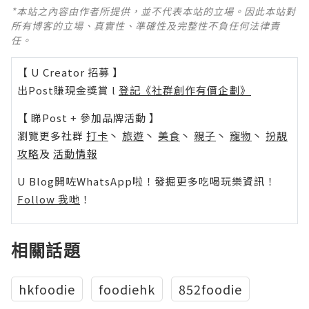
*本站之內容由作者所提供，並不代表本站的立場。因此本站對
所有博客的立場、真實性、準確性及完整性不負任何法律責
任。
【 U Creator 招募 】
出Post賺現金獎賞 l
登記《社群創作有價企劃》
【 睇Post + 參加品牌活動 】
瀏覽更多社群
打卡
丶
旅遊
丶
美食
丶
親子
丶
寵物
丶
扮靚
攻略
及
活動情報
U Blog開咗WhatsApp啦！發掘更多吃喝玩樂資訊！
Follow 我哋
！
相關話題
hkfoodie
foodiehk
852foodie