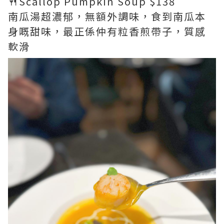
🍴Scallop Pumpkin Soup $138
南瓜湯超濃郁，無額外調味，食到南瓜本
身嘅甜味，最正係仲有粒香煎帶子，質感
軟滑