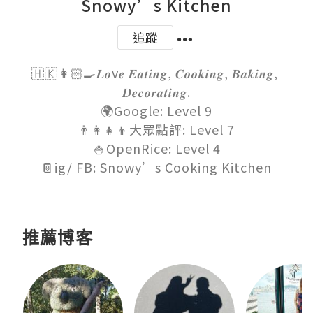
Snowy’s Kitchen
追蹤
🇭🇰👩🏻‍🍳𝑳𝒐v𝒆 𝑬𝒂𝒕𝒊𝒏𝒈, 𝑪𝒐𝒐𝒌𝒊𝒏𝒈, 𝑩𝒂𝒌𝒊𝒏𝒈, 
𝑫𝒆𝒄𝒐𝒓𝒂𝒕𝒊𝒏𝒈.

🌍Google: Level 9

👨‍👩‍👧‍👦大眾點評: Level 7

🍚OpenRice: Level 4

📔ig/ FB: Snowy’s Cooking Kitchen
推薦博客