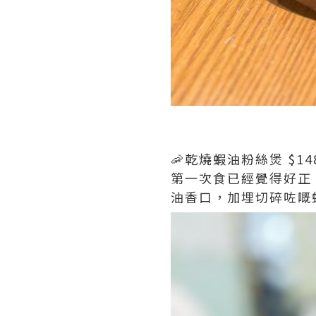
🦐乾燒蝦油粉絲煲 $14
第一次食已經覺得好正
油香口，加埋切碎咗嘅