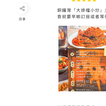
銅鑼灣「大排檔小炒」
食就要早啲訂座或者等
分享