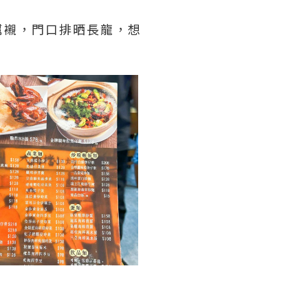
幫襯，門口排晒長龍，想