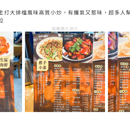
主打大排檔風味高質小炒，有鑊氣又惹味，超多人
位
點擊圖片放大