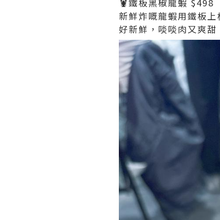
🦞鐵板黑椒龍蝦 $498
新鮮炸嘅龍蝦用鐵板上
好新鮮，啖啖肉又爽甜