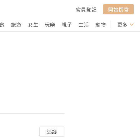
會員登記
開始撰寫
食
旅遊
女生
玩樂
親子
生活
寵物
行山
更多
打卡
追蹤