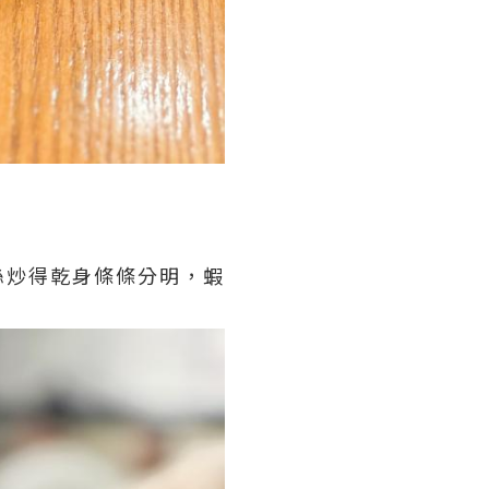
絲炒得乾身條條分明，蝦