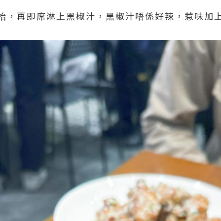
枱，再即席淋上黑椒汁，黑椒汁唔係好辣，惹味加