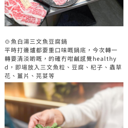
🍲魚白湯三文魚豆腐鍋
平時打邊爐都要重口味嘅鍋底，今次轉一
轉要清淡啲嘅，的確冇咁鹹感覺healthy
d，即場放入三文魚粒、豆腐、杞子、蟲草
花、薑片、芫荽等