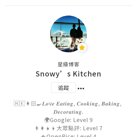
星級博客
Snowy’s Kitchen
追蹤
🇭🇰👩🏻‍🍳𝑳𝒐v𝒆 𝑬𝒂𝒕𝒊𝒏𝒈, 𝑪𝒐𝒐𝒌𝒊𝒏𝒈, 𝑩𝒂𝒌𝒊𝒏𝒈, 
𝑫𝒆𝒄𝒐𝒓𝒂𝒕𝒊𝒏𝒈.

🌍Google: Level 9

👨‍👩‍👧‍👦大眾點評: Level 7

🍚OpenRice: Level 4
