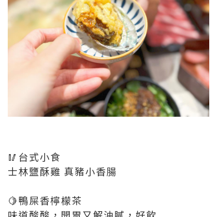
🥢台式小食
士林鹽酥雞 真豬小香腸
🍋鴨屎香檸檬茶
味道酸酸，開胃又解油膩，好飲