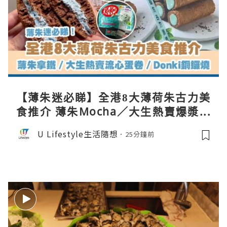
【薄朱迷必睇】全港8大薄荷朱古力美
食推介 薄朱Mocha／大生熱賣爆漿蛋
卷／Donki銅鑼燒
U Lifestyle生活隨想
25分鐘前