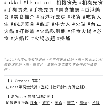
#hkkol #hkhotpot #相機食先 #相機先食
#手機食先 #手機先食 #美食推薦 #香港美
食 #美食推介 #香港好去處 #吃貨 #吃貨人
生 #觀塘美食 #觀塘 #牛大人 #火鍋 #台式
火鍋 #打邊爐 #火鍋吃到飽 #任食火鍋 #必
食 #火鍋控 #火鍋放題 #邊爐
*本站之內容由作者所提供，並不代表本站的立場。因此本站對
所有博客的立場、真實性、準確性及完整性不負任何法律責
任。
【 U Creator 招募 】
出Post賺現金獎賞 l
登記《社群創作有價企劃》
【 睇Post + 參加品牌活動 】
瀏覽更多社群
打卡
丶
旅遊
丶
美食
丶
親子
丶
寵物
丶
扮靚