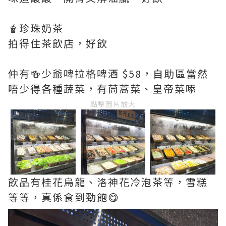
🧋珍珠奶茶
拍得住茶飲店，好飲
仲有🍻少爺啤拉格啤酒 $58，自助區當然
唔少得各種蔬菜，有茼蒿菜、皇帝菜㖭
點擊圖片放大
飲品有桂花烏龍、洛神花冷泡茶等，雪糕
等等，真係食到勁飽😋