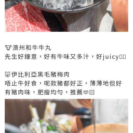
🐮澳州和牛牛丸
先生好鐘意，好有牛味又多汁，好juicy👍🏻
🐷伊比利亞黑毛豬梅肉
唔止牛好食，呢款豬都好正，薄薄地但好
有豬肉味，肥瘦均勻，推薦🫶🏻