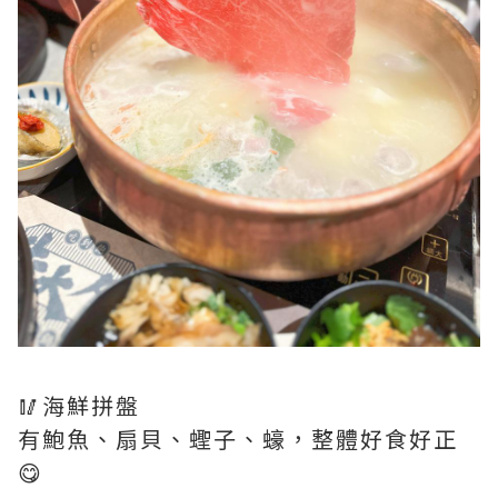
🥢海鮮拼盤
有鮑魚、扇貝、蟶子、蠔，整體好食好正
😋