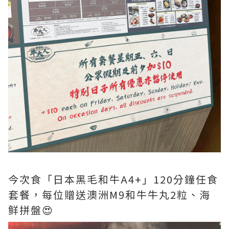
今次食「日本黑毛和牛A4+」120分鐘任食
套餐，每位贈送澳洲M9和牛牛丸2粒、海
鲜拼盤😍