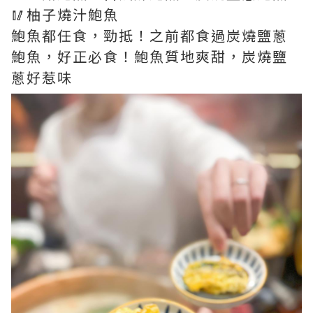
🥢柚子燒汁鮑魚
鮑魚都任食，勁抵！之前都食過炭燒鹽蔥
鮑魚，好正必食！鮑魚質地爽甜，炭燒鹽
蔥好惹味