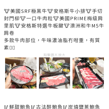
🐮美國SRF極黑牛🐮安格斯牛小排🐮手切
封門柳🐮一口牛肉粒🐮美國PRIME梅级肩
里肌🐮安格斯特選牛板腱🐮澳洲和牛M5牛
肩卷
多款牛肉部位，牛味濃油脂冇咁重，有質
素👍🏻
點擊圖片放大
🥢鮮甜鮑魚🥢古法醉鮑魚🥢炭燒鹽蔥鮑魚