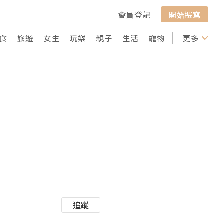
會員登記
開始撰寫
食
旅遊
女生
玩樂
親子
生活
寵物
行山
更多
打卡
追蹤