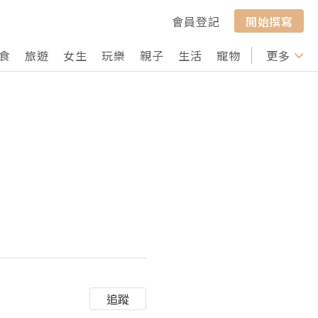
會員登記
開始撰寫
食
旅遊
女生
玩樂
親子
生活
寵物
行山
更多
打卡
追蹤