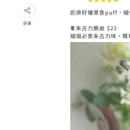
近排好鐘意食puff
分享
🍫朱古力脆皮 $22
細個必食朱古力味，簡