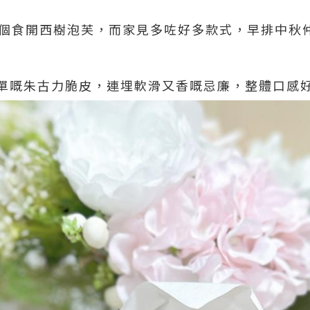
，細個食開西樹泡芙，而家見多咗好多款式，早排中秋
單嘅朱古力脆皮，連埋軟滑又香嘅忌廉，整體口感