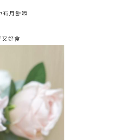
仲有月餅㖭
好又好食