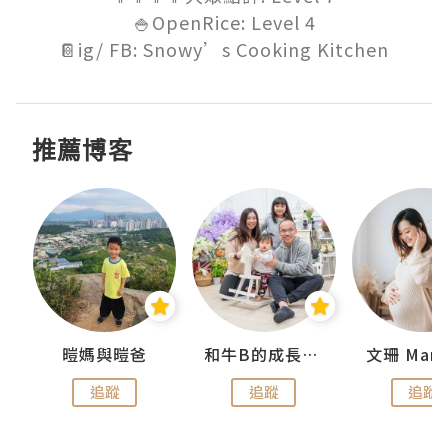
🍚OpenRice: Level 4

📔ig/ FB: Snowy’s Cooking Kitchen
推薦博客
 Swan
暟媽與暟爸
和牛B的成長日記
文珊 ManS
追蹤
追蹤
追蹤