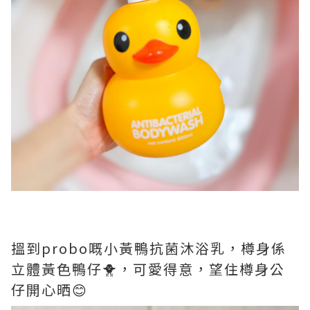
搵到probo嘅小黃鴨抗菌沐浴乳，樽身係
立體黃色鴨仔🐥，可愛得意，望住樽身公
仔開心晒😊