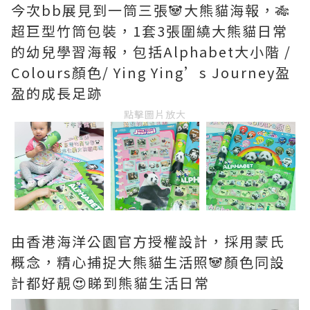
今次bb展見到一筒三張🐼大熊貓海報，🎋
超巨型竹筒包裝，1套3張圍繞大熊貓日常
的幼兒學習海報，包括Alphabet大小階 /
Colours顏色/ Ying Ying’s Journey盈
盈的成長足跡
點擊圖片放大
由香港海洋公園官方授權設計，採用蒙氏
概念，精心捕捉大熊貓生活照🐼顏色同設
計都好靚😍睇到熊貓生活日常