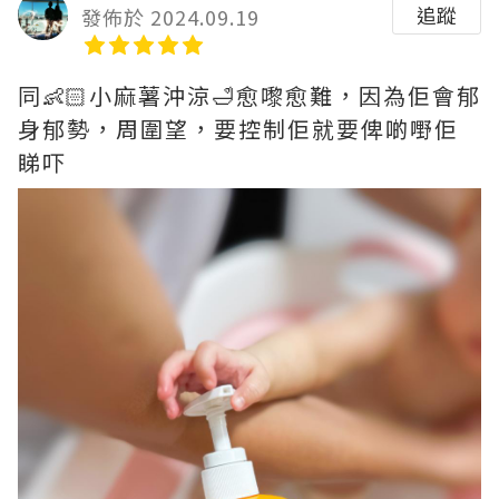
追蹤
發佈於 2024.09.19
同👶🏻小麻薯沖涼🛁愈嚟愈難，因為佢會郁
身郁勢，周圍望，要控制佢就要俾啲嘢佢
睇吓