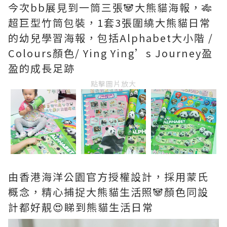
今次bb展見到一筒三張🐼大熊貓海報，🎋
超巨型竹筒包裝，1套3張圍繞大熊貓日常
的幼兒學習海報，包括Alphabet大小階 /
Colours顏色/ Ying Ying’s Journey盈
盈的成長足跡
點擊圖片放大
由香港海洋公園官方授權設計，採用蒙氏
概念，精心捕捉大熊貓生活照🐼顏色同設
計都好靚😍睇到熊貓生活日常