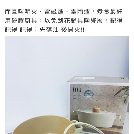
而且啱明火、電磁爐、電陶爐，煮食最好
用矽膠廚具，以免刮花鍋具陶瓷層，記得
記得 記得：先落油 後開火‼️