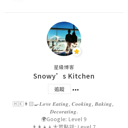
星級博客
Snowy’s Kitchen
追蹤
🇭🇰👩🏻‍🍳𝑳𝒐v𝒆 𝑬𝒂𝒕𝒊𝒏𝒈, 𝑪𝒐𝒐𝒌𝒊𝒏𝒈, 𝑩𝒂𝒌𝒊𝒏𝒈, 
𝑫𝒆𝒄𝒐𝒓𝒂𝒕𝒊𝒏𝒈.

🌍Google: Level 9

👨‍👩‍👧‍👦大眾點評: Level 7
