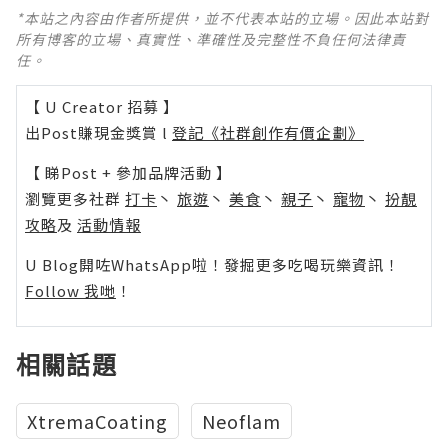
*本站之內容由作者所提供，並不代表本站的立場。因此本站對
所有博客的立場、真實性、準確性及完整性不負任何法律責
任。
【 U Creator 招募 】
出Post賺現金獎賞 l
登記《社群創作有價企劃》
【 睇Post + 參加品牌活動 】
瀏覽更多社群
打卡
丶
旅遊
丶
美食
丶
親子
丶
寵物
丶
扮靚
攻略
及
活動情報
U Blog開咗WhatsApp啦！發掘更多吃喝玩樂資訊！
Follow 我哋
！
相關話題
XtremaCoating
Neoflam