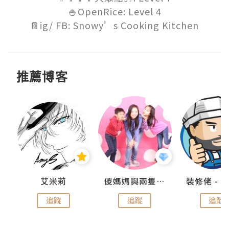
🍚OpenRice: Level 4

📔ig/ FB: Snowy’s Cooking Kitchen
推薦博客
點滴
艾米莉
儍媽媽與兩隻小魔怪之家
追蹤
追蹤
追蹤