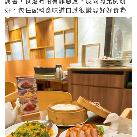
厲害，食落冇咁有罪惡感，皮同肉比例剛
好，包住配料食味道口感很讚😋好好食🉐