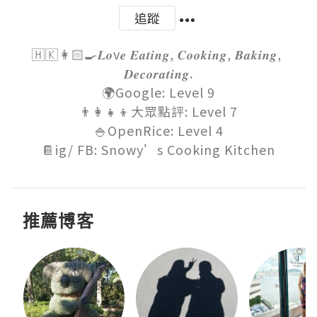
追蹤
🇭🇰👩🏻‍🍳𝑳𝒐v𝒆 𝑬𝒂𝒕𝒊𝒏𝒈, 𝑪𝒐𝒐𝒌𝒊𝒏𝒈, 𝑩𝒂𝒌𝒊𝒏𝒈, 
𝑫𝒆𝒄𝒐𝒓𝒂𝒕𝒊𝒏𝒈.

🌍Google: Level 9

👨‍👩‍👧‍👦大眾點評: Level 7

🍚OpenRice: Level 4

📔ig/ FB: Snowy’s Cooking Kitchen
推薦博客