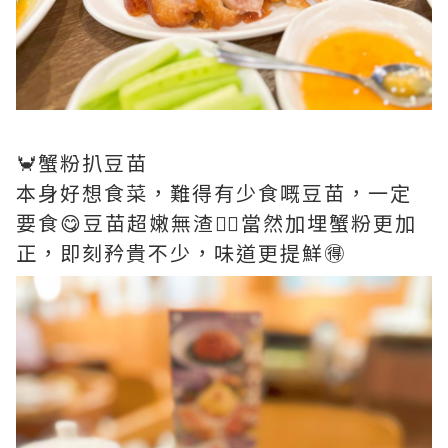
🦀蟹粉扒豆苗
本身好想食菜，難得有少食嘅豆苗，一定
要食😋豆苗超嫩無渣👍🏻當然加埋蟹粉更加
正，即刻矜貴不少，味道更提鮮🉐