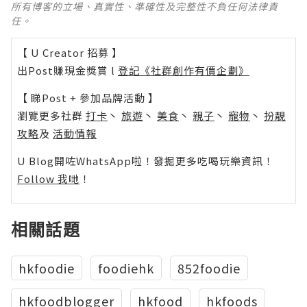
所有博客的立場、真實性、準確性及完整性不負任何法律責
任。
【 U Creator 招募 】
出Post賺現金獎賞 l
登記《社群創作有價企劃》
【 睇Post + 參加品牌活動 】
瀏覽更多社群
打卡
丶
旅遊
丶
美食
丶
親子
丶
寵物
丶
扮靚
攻略
及
活動情報
U Blog開咗WhatsApp啦！發掘更多吃喝玩樂資訊！
Follow 我哋
！
相關話題
hkfoodie
foodiehk
852foodie
hkfoodblogger
hkfood
hkfoods