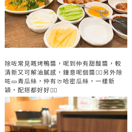
除咗常見嘅烤鴨醬，呢到仲有甜酸醬，較
清新又可解油膩感，鐘意呢個醬👍🏻另外除
咗🥒青瓜絲，仲有🍈哈密瓜絲，一樣新
穎，配搭都好好👍🏻