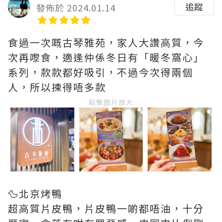
追蹤
發佈於 2024.01.14
食過一次嘅古琴雅苑，家人大讚高質，今
次再嚟食，適逢仲係冬日有「暖冬窩心」
系列，款款都好吸引，不過今次得兩個
人，所以揀得唔多款
點擊圖片放大
🦆北京烤鴨
超高質片皮鴨，片皮鴨一啲都唔油，十分