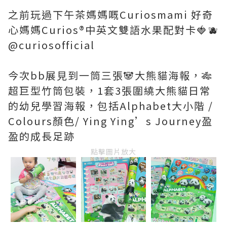
之前玩過下午茶媽媽嘅Curiosmami 好奇
心媽媽Curios®️中英文雙語水果配對卡🍓🫐
@curiosofficial
今次bb展見到一筒三張🐼大熊貓海報，🎋
超巨型竹筒包裝，1套3張圍繞大熊貓日常
的幼兒學習海報，包括Alphabet大小階 /
Colours顏色/ Ying Ying’s Journey盈
盈的成長足跡
點擊圖片放大