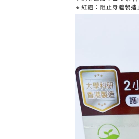
🔸紅麴：阻止身體製