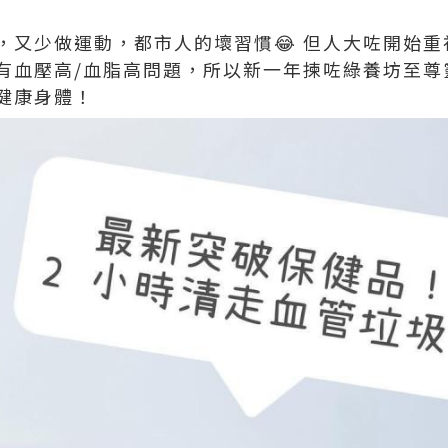
，又少做運動，都市人的壞習慣😂 但人大咗開始
有血壓高/血脂高問題，所以新一年揀咗綠養坊至尊
健康身體！