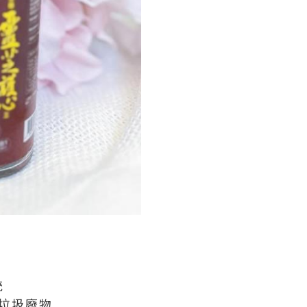
統
管垃圾廢物