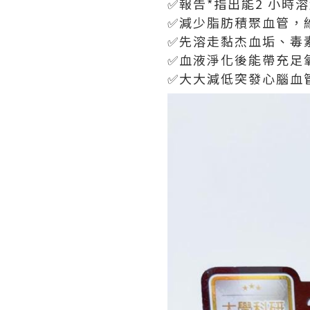
✅報告*指出能2 小
✅減少脂肪積聚血管，
✅先溶走黏杰血垢、毒
✅血液淨化後能帶充足
✅大大減低突發心腦血