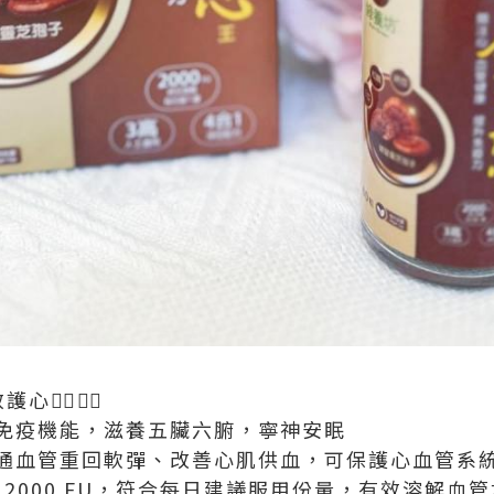
心👈🏻👈🏻
體免疫機能，滋養五臟六腑，寧神安眠
暢通血管重回軟彈、改善心肌供血，可保護心血管系
含 2000 FU，符合每日建議服用份量，有效溶解血