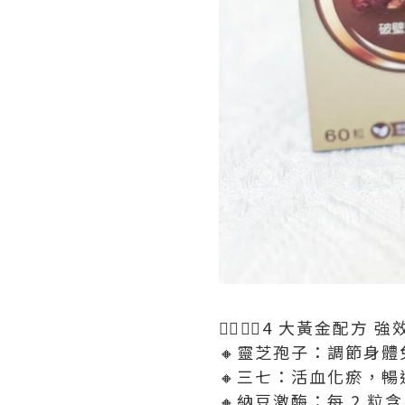
👉🏻👉🏻4 大黃金配方 強效護
🔸靈芝孢子：調節身
🔸三七：活血化瘀，
🔸納豆激酶：每 2 粒