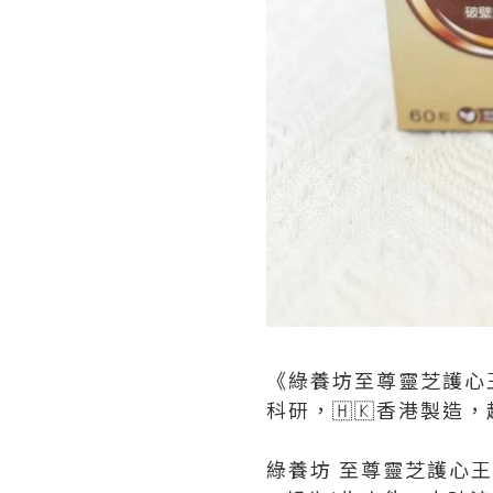
《綠養坊至尊靈芝護心王
科研，🇭🇰香港製造
綠養坊 至尊靈芝護心王 