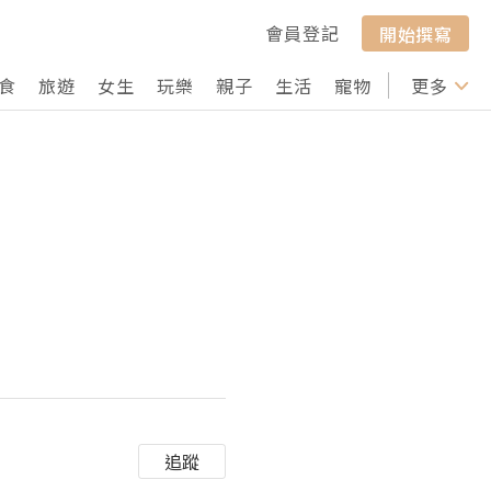
會員登記
開始撰寫
食
旅遊
女生
玩樂
親子
生活
寵物
行山
更多
打卡
追蹤