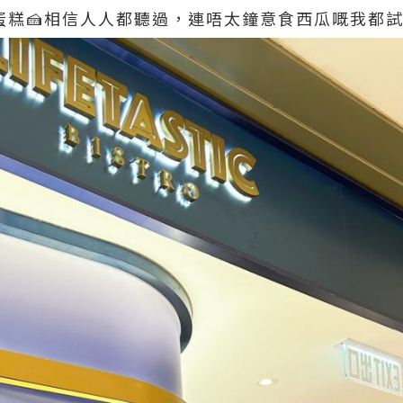
西瓜蛋糕🍰相信人人都聽過，連唔太鐘意食西瓜嘅我都