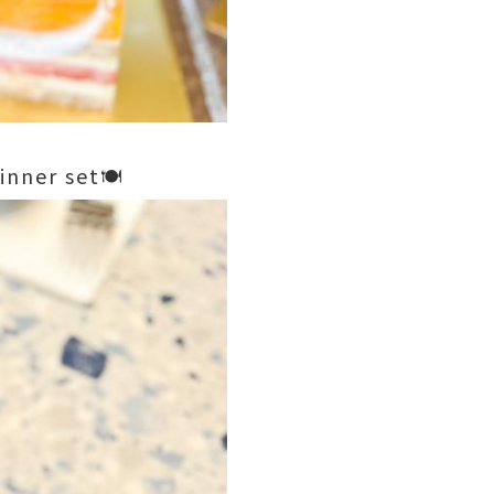
r set🍽️