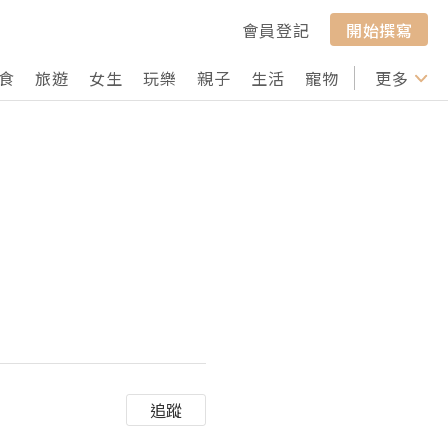
會員登記
開始撰寫
食
旅遊
女生
玩樂
親子
生活
寵物
行山
更多
打卡
追蹤