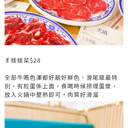
🥬娃娃菜$28
全部牛嘅色澤都好靚好鮮色，滑尾龍最特
別，有粒蛋係上面，食嘅時候撈埋蛋漿，
放入火鍋中整熟即可，肉質好滑溜