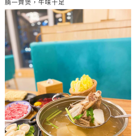
腩一齊煲，牛味十足