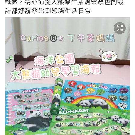
概念，精心捕捉大熊貓生活照🐼顏色同設
計都好靚😍睇到熊貓生活日常