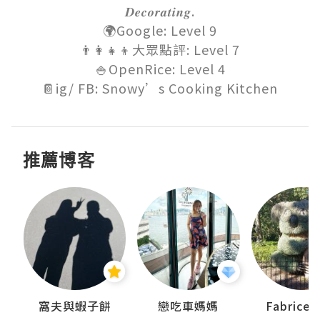
𝑫𝒆𝒄𝒐𝒓𝒂𝒕𝒊𝒏𝒈.

🌍Google: Level 9

👨‍👩‍👧‍👦大眾點評: Level 7

🍚OpenRice: Level 4

📔ig/ FB: Snowy’s Cooking Kitchen
推薦博客
窩夫與蝦子餅
戀吃車媽媽
Fabrice