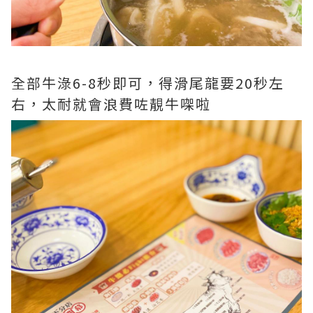
全部牛淥6-8秒即可，得滑尾龍要20秒左
右，太耐就會浪費咗靚牛㗎啦