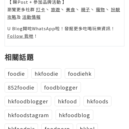
【 睇Post + 參加品牌活動 】
瀏覽更多社群
打卡
丶
旅遊
丶
美食
丶
親子
丶
寵物
丶
扮靚
攻略
及
活動情報
U Blog開咗WhatsApp啦！發掘更多吃喝玩樂資訊！
Follow 我哋
！
相關話題
foodie
hkfoodie
foodiehk
852foodie
foodblogger
hkfoodblogger
hkfood
hkfoods
hkfoodstagram
hkfoodblog
hkfoodpic
foodporn
hkkol