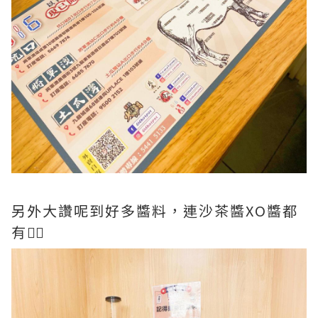
另外大讚呢到好多醬料，連沙茶醬XO醬都
有👍🏻