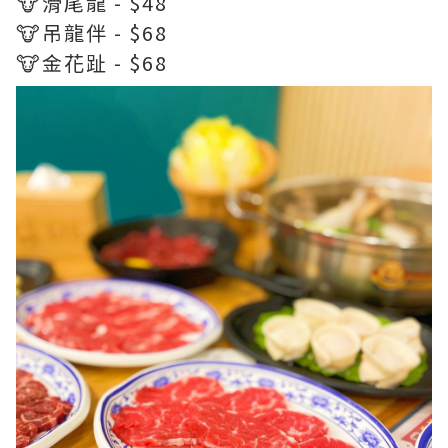
🐮滑尾龍 - $48
🐮吊龍伴 - $68
🐮金花趾 - $68