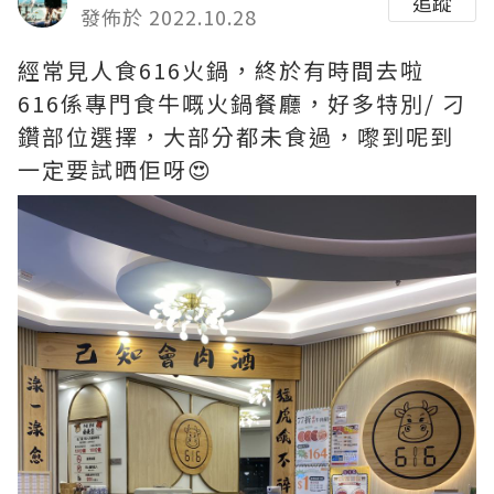
追蹤
發佈於 2022.10.28
經常見人食616火鍋，終於有時間去啦
616係專門食牛嘅火鍋餐廳，好多特別/ 刁
鑽部位選擇，大部分都未食過，嚟到呢到
一定要試晒佢呀😍