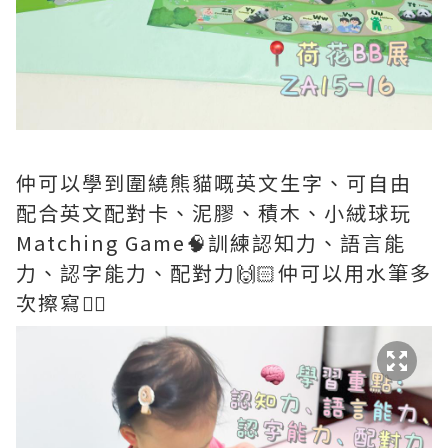
仲可以學到圍繞熊貓嘅英文生字、可自由
配合英文配對卡、泥膠、積木、小絨球玩
Matching Game🧠訓練認知力、語言能
力、認字能力、配對力🙌🏻仲可以用水筆多
次擦寫✍🏻