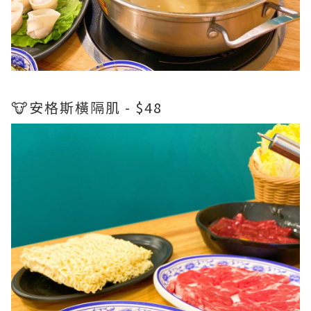
🐮安格斯橫隔肌 - $48