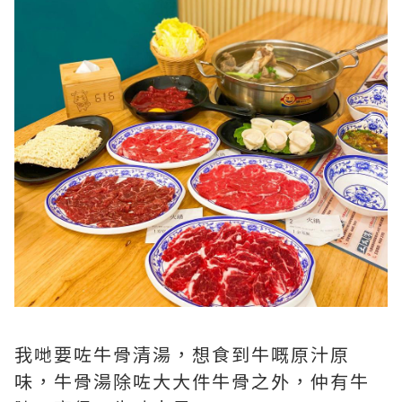
我哋要咗牛骨清湯，想食到牛嘅原汁原
味，牛骨湯除咗大大件牛骨之外，仲有牛