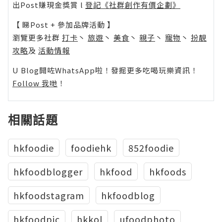
出Post賺現金獎賞 l
登記《社群創作有價企劃》
【 睇Post + 參加品牌活動 】
瀏覽更多社群
打卡
丶
旅遊
丶
美食
丶
親子
丶
寵物
丶
扮靚
攻略
及
活動情報
U Blog開咗WhatsApp啦！發掘更多吃喝玩樂資訊！
Follow 我哋
！
相關話題
hkfoodie
foodiehk
852foodie
hkfoodblogger
hkfood
hkfoods
hkfoodstagram
hkfoodblog
hkfoodpic
hkkol
ufoodphoto