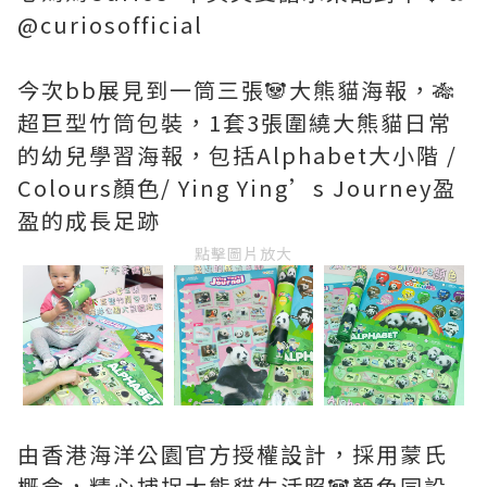
@curiosofficial
今次bb展見到一筒三張🐼大熊貓海報，🎋
超巨型竹筒包裝，1套3張圍繞大熊貓日常
的幼兒學習海報，包括Alphabet大小階 /
Colours顏色/ Ying Ying’s Journey盈
盈的成長足跡
點擊圖片放大
由香港海洋公園官方授權設計，採用蒙氏
概念，精心捕捉大熊貓生活照🐼顏色同設