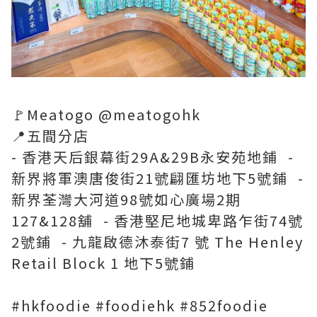
🚩Meatogo @meatogohk
📍五間分店
- 香港天后銀幕街29A&29B永安苑地鋪 -
新界將軍澳唐俊街21號翩匯坊地下5號鋪 -
新界荃灣大河道98號如心廣場2期
127&128舖 - 香港堅尼地城卑路乍街74號
2號鋪 - 九龍啟德沐泰街7 號 The Henley
Retail Block 1 地下5號鋪
#hkfoodie #foodiehk #852foodie