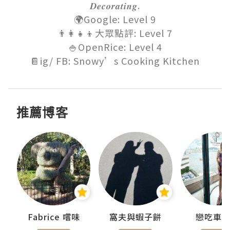
𝑫𝒆𝒄𝒐𝒓𝒂𝒕𝒊𝒏𝒈.

🌍Google: Level 9

👨‍👩‍👧‍👦大眾點評: Level 7

🍚OpenRice: Level 4

📔ig/ FB: Snowy’s Cooking Kitchen
推薦博客
Fabrice 嚐味
窩夫與蝦子餅
戀吃車