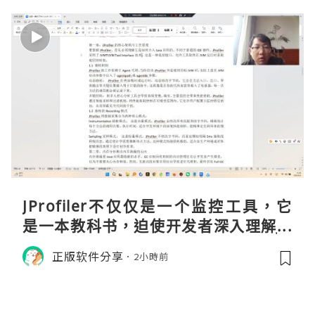
JProfiler不仅仅是一个监控工具，它
是一本教科书，迫使开发者深入理解JV
M的内存模型、垃圾回收机制和并发原
正版软件分享
2小時前
理。通过直观的可视化数据，它将抽象
的性能问题具象化为代码行号。对于一
名追求卓越的Java