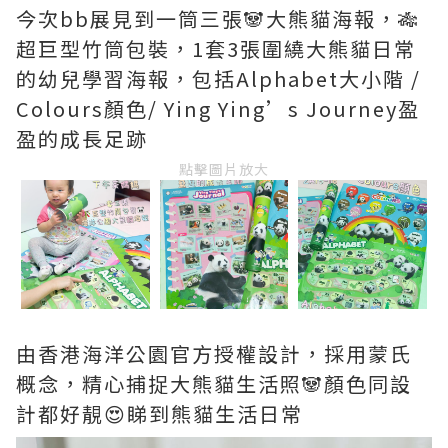
今次bb展見到一筒三張🐼大熊貓海報，🎋
超巨型竹筒包裝，1套3張圍繞大熊貓日常
的幼兒學習海報，包括Alphabet大小階 /
Colours顏色/ Ying Ying’s Journey盈
盈的成長足跡
點擊圖片放大
由香港海洋公園官方授權設計，採用蒙氏
概念，精心捕捉大熊貓生活照🐼顏色同設
計都好靚😍睇到熊貓生活日常