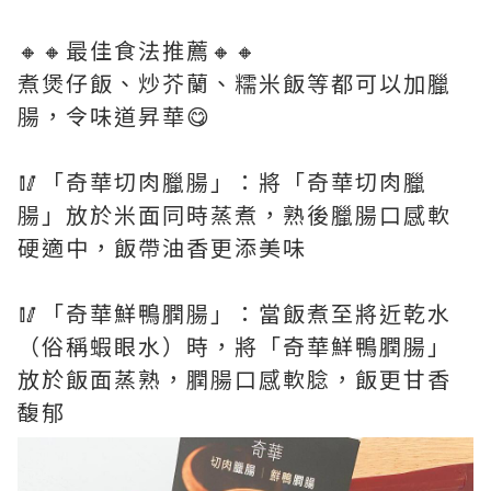
🔸🔸最佳食法推薦🔸🔸
煮煲仔飯、炒芥蘭、糯米飯等都可以加臘
腸，令味道昇華😋
🥢「奇華切肉臘腸」：將「奇華切肉臘
腸」放於米面同時蒸煮，熟後臘腸口感軟
硬適中，飯帶油香更添美味
🥢「奇華鮮鴨膶腸」：當飯煮至將近乾水
（俗稱蝦眼水）時，將「奇華鮮鴨膶腸」
放於飯面蒸熟，膶腸口感軟腍，飯更甘香
馥郁