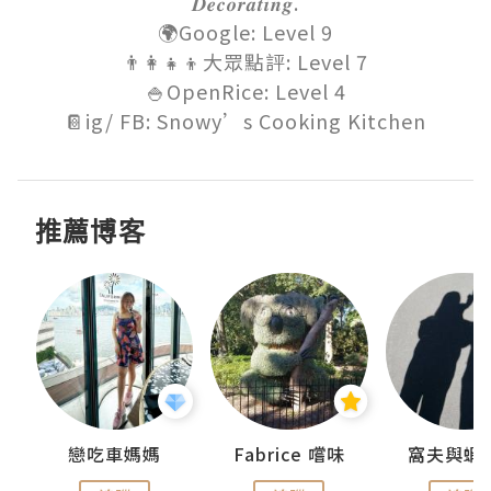
𝑫𝒆𝒄𝒐𝒓𝒂𝒕𝒊𝒏𝒈.

🌍Google: Level 9

👨‍👩‍👧‍👦大眾點評: Level 7

🍚OpenRice: Level 4

📔ig/ FB: Snowy’s Cooking Kitchen
推薦博客
戀吃車媽媽
Fabrice 嚐味
窩夫與蝦