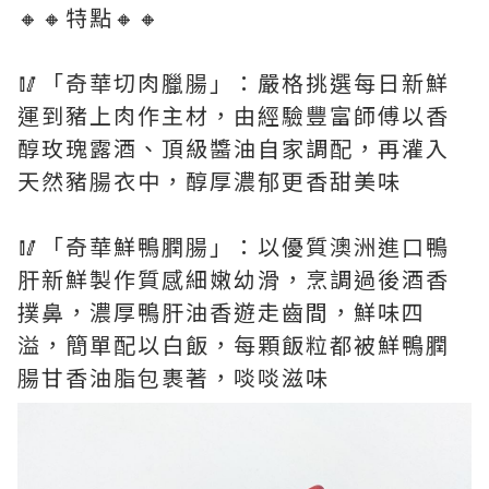
🔸🔸特點🔸🔸
🥢「奇華切肉臘腸」：嚴格挑選每日新鮮
運到豬上肉作主材，由經驗豐富師傅以香
醇玫瑰露酒、頂級醬油自家調配，再灌入
天然豬腸衣中，醇厚濃郁更香甜美味
🥢「奇華鮮鴨膶腸」：以優質澳洲進口鴨
肝新鮮製作質感細嫩幼滑，烹調過後酒香
撲鼻，濃厚鴨肝油香遊走齒間，鮮味四
溢，簡單配以白飯，每顆飯粒都被鮮鴨膶
腸甘香油脂包裹著，啖啖滋味