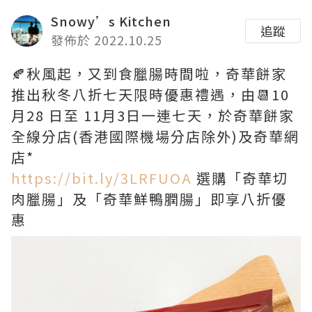
Snowy’s Kitchen
追蹤
發佈於 2022.10.25
🍂秋風起，又到食臘腸時間啦，奇華餅家
推出秋冬八折七天限時優惠禮遇，由📆10
月28 日至 11月3日一連七天，於奇華餅家
全線分店(香港國際機場分店除外)及奇華網
店*
https://bit.ly/3LRFUOA
選購「奇華切
肉臘腸」及「奇華鮮鴨膶腸」即享八折優
惠