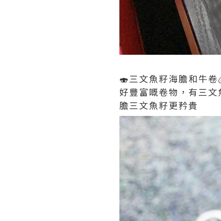
🍣三文魚籽海膽和牛卷💰
好豐富嘅卷物，有三文
膽三文魚籽更矜貴