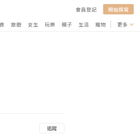
會員登記
開始撰寫
食
旅遊
女生
玩樂
親子
生活
寵物
行山
更多
打卡
追蹤