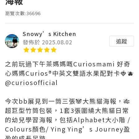
海報
瀏覽次數:36696
Snowy’s Kitchen
追蹤
發佈於 2025.08.02
之前玩過下午茶媽媽嘅Curiosmami 好奇
心媽媽Curios®️中英文雙語水果配對卡🍓🫐
@curiosofficial
今次bb展見到一筒三張🐼大熊貓海報，🎋
超巨型竹筒包裝，1套3張圍繞大熊貓日常
的幼兒學習海報，包括Alphabet大小階 /
Colours顏色/ Ying Ying’s Journey盈
盈的成長足跡