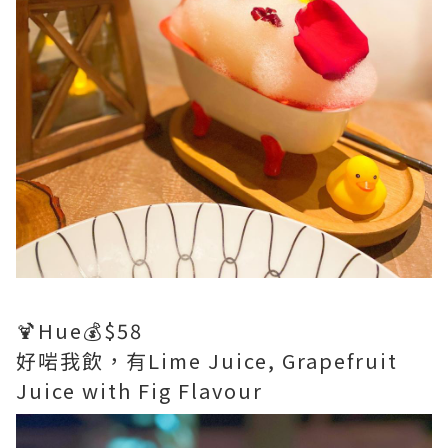
🍹Hue💰$58
好啱我飲，有Lime Juice, Grapefruit
Juice with Fig Flavour