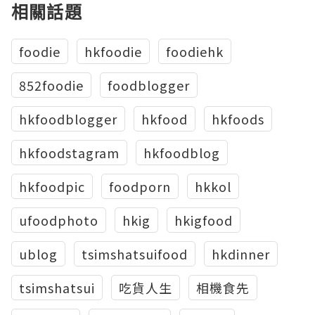
相關話題
foodie
hkfoodie
foodiehk
852foodie
foodblogger
hkfoodblogger
hkfood
hkfoods
hkfoodstagram
hkfoodblog
hkfoodpic
foodporn
hkkol
ufoodphoto
hkig
hkigfood
ublog
tsimshatsuifood
hkdinner
tsimshatsui
吃貨人生
相機食先