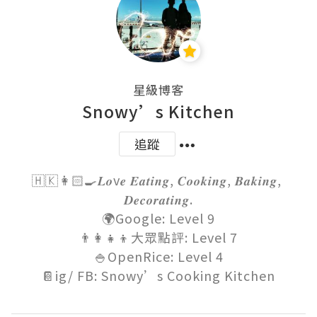
星級博客
Snowy’s Kitchen
追蹤
🇭🇰👩🏻‍🍳𝑳𝒐v𝒆 𝑬𝒂𝒕𝒊𝒏𝒈, 𝑪𝒐𝒐𝒌𝒊𝒏𝒈, 𝑩𝒂𝒌𝒊𝒏𝒈, 
𝑫𝒆𝒄𝒐𝒓𝒂𝒕𝒊𝒏𝒈.

🌍Google: Level 9

👨‍👩‍👧‍👦大眾點評: Level 7

🍚OpenRice: Level 4

📔ig/ FB: Snowy’s Cooking Kitchen