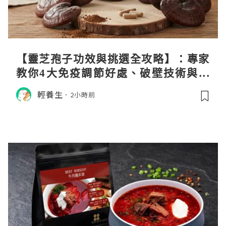
【靈芝孢子功效與挑選全攻略】：專家
教你4大免疫調節好處、破壁技術與挑
選秘訣
輕養生
2小時前