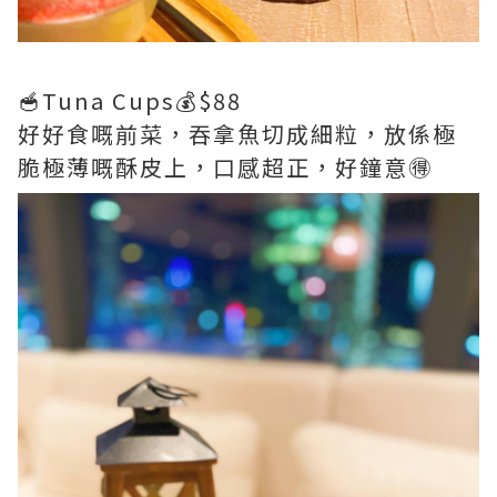
🥣Tuna Cups💰$88
好好食嘅前菜，吞拿魚切成細粒，放係極
脆極薄嘅酥皮上，口感超正，好鐘意🉐