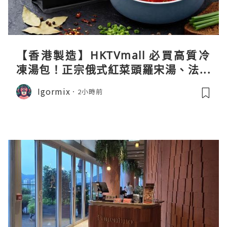
【香港製造】HKTVmall 必買高質冷
凍湯包！正宗俄式紅菜頭羅宋湯、法式
龍蝦濃湯與生酮膠原蛋白骨頭湯全攻略
Igormix
2小時前