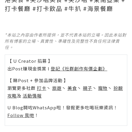
打卡餐廳 #打卡飲品 #牛扒 #海景餐廳
*本站之內容由作者所提供，並不代表本站的立場。因此本站對
所有博客的立場、真實性、準確性及完整性不負任何法律責
任。
【 U Creator 招募 】
出Post賺現金獎賞 l
登記《社群創作有價企劃》
【 睇Post + 參加品牌活動 】
瀏覽更多社群
打卡
丶
旅遊
丶
美食
丶
親子
丶
寵物
丶
扮靚
攻略
及
活動情報
U Blog開咗WhatsApp啦！發掘更多吃喝玩樂資訊！
Follow 我哋
！