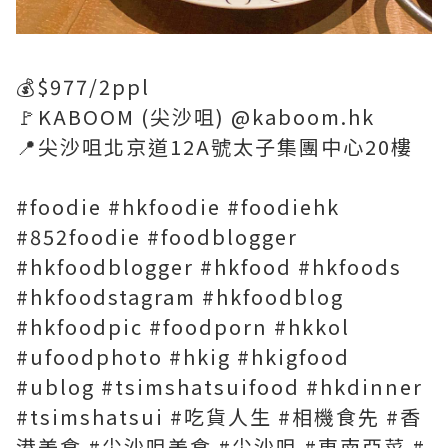
💰$977/2ppl
🚩KABOOM (尖沙咀) @kaboom.hk
📍尖沙咀北京道12A號太子集團中心20樓
#foodie #hkfoodie #foodiehk
#852foodie #foodblogger
#hkfoodblogger #hkfood #hkfoods
#hkfoodstagram #hkfoodblog
#hkfoodpic #foodporn #hkkol
#ufoodphoto #hkig #hkigfood
#ublog #tsimshatsuifood #hkdinner
#tsimshatsui #吃貨人生 #相機食先 #香
港美食 #尖沙咀美食 #尖沙咀 #東南亞菜 #