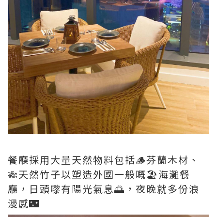
餐廳採用大量天然物料包括🪵芬蘭木材、
🎋天然竹子以塑造外國一般嘅🏖海灘餐
廳，日頭嚟有陽光氣息🌅，夜晚就多份浪
漫感🌃