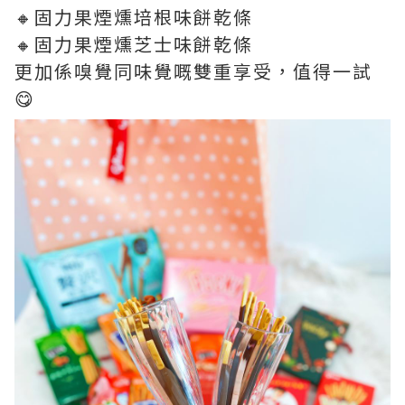
🔸固力果煙燻培根味餅乾條
🔸固力果煙燻芝士味餅乾條
更加係嗅覺同味覺嘅雙重享受，值得一試
😋