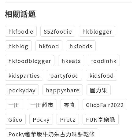
相關話題
hkfoodie
852foodie
hkblogger
hkblog
hkfood
hkfoods
hkfoodblogger
hkeats
foodinhk
kidsparties
partyfood
kidsfood
pockyday
happyshare
固力果
一田
一田超市
零食
GlicoFair2022
Glico
Pocky
Pretz
FUN享樂脆
Pocky奢華版牛奶朱古力味餅乾條