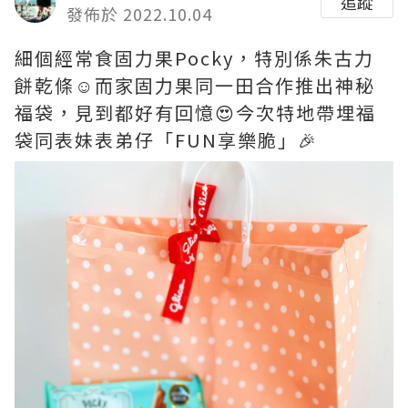
追蹤
發佈於 2022.10.04
細個經常食固力果Pocky，特別係朱古力
餅乾條☺️而家固力果同一田合作推出神秘
福袋，見到都好有回憶😍今次特地帶埋福
袋同表妹表弟仔「FUN享樂脆」🎉