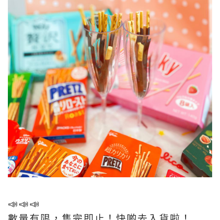
📣📣📣
數量有限，售完即止！快啲去入貨啦！