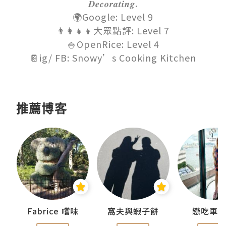
𝑫𝒆𝒄𝒐𝒓𝒂𝒕𝒊𝒏𝒈.

🌍Google: Level 9

👨‍👩‍👧‍👦大眾點評: Level 7

🍚OpenRice: Level 4

📔ig/ FB: Snowy’s Cooking Kitchen
推薦博客
Fabrice 嚐味
窩夫與蝦子餅
戀吃車