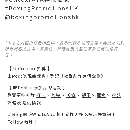
#BoxingPromotionsHK
@boxingpromotionshk
*本站之內容由作者所提供，並不代表本站的立場。因此本站對
所有博客的立場、真實性、準確性及完整性不負任何法律責
任。
【 U Creator 招募 】
出Post賺現金獎賞 l
登記《社群創作有價企劃》
【 睇Post + 參加品牌活動 】
瀏覽更多社群
打卡
丶
旅遊
丶
美食
丶
親子
丶
寵物
丶
扮靚
攻略
及
活動情報
U Blog開咗WhatsApp啦！發掘更多吃喝玩樂資訊！
Follow 我哋
！