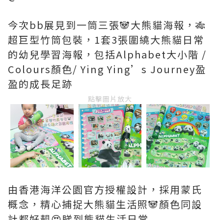
今次bb展見到一筒三張🐼大熊貓海報，🎋
超巨型竹筒包裝，1套3張圍繞大熊貓日常
的幼兒學習海報，包括Alphabet大小階 /
Colours顏色/ Ying Ying’s Journey盈
盈的成長足跡
點擊圖片放大
由香港海洋公園官方授權設計，採用蒙氏
概念，精心捕捉大熊貓生活照🐼顏色同設
計都好靚😍睇到熊貓生活日常