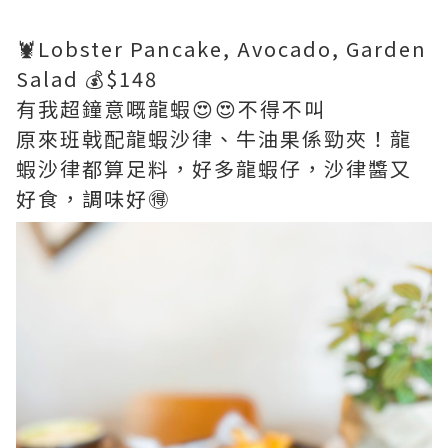
🦞Lobster Pancake, Avocado, Garden
Salad 💰$148
有我超鐘意嘅龍蝦😍😍不得不叫
原來班戟配龍蝦沙律、牛油果係勁夾！龍
蝦沙律都算足料，好多龍蝦仔，沙律醬又
好食，調味好🉐