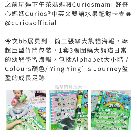
之前玩過下午茶媽媽嘅Curiosmami 好奇
心媽媽Curios®️中英文雙語水果配對卡🍓🫐
@curiosofficial
今次bb展見到一筒三張🐼大熊貓海報，🎋
超巨型竹筒包裝，1套3張圍繞大熊貓日常
的幼兒學習海報，包括Alphabet大小階 /
Colours顏色/ Ying Ying’s Journey盈
盈的成長足跡
點擊圖片放大