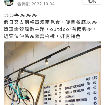
追蹤
發佈於 2022.10.04
☁️☁️🌥🚲🚲🚲
假日又去到將軍澳南覓食，呢間餐廳以🚲
單車露營風做主題，outdoor有兩張枱，
近窗位仲係⛺️露營枱櫈，好有特色