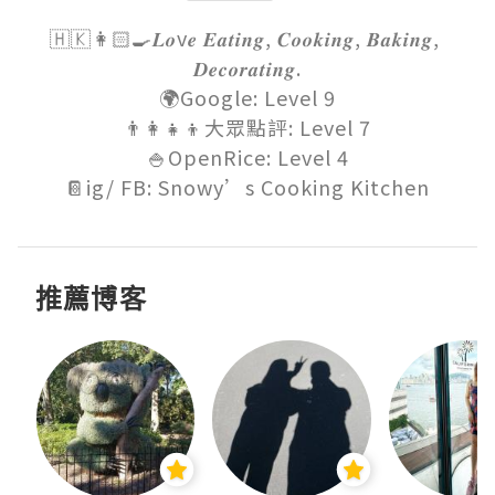
🇭🇰👩🏻‍🍳𝑳𝒐v𝒆 𝑬𝒂𝒕𝒊𝒏𝒈, 𝑪𝒐𝒐𝒌𝒊𝒏𝒈, 𝑩𝒂𝒌𝒊𝒏𝒈, 
𝑫𝒆𝒄𝒐𝒓𝒂𝒕𝒊𝒏𝒈.

🌍Google: Level 9

👨‍👩‍👧‍👦大眾點評: Level 7

🍚OpenRice: Level 4

📔ig/ FB: Snowy’s Cooking Kitchen
推薦博客