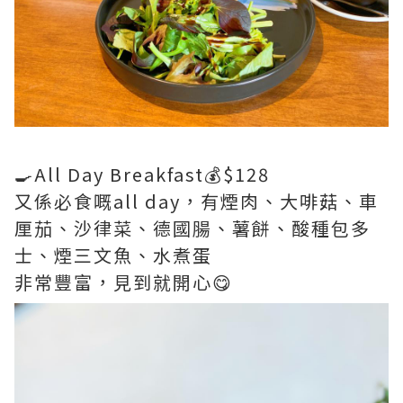
🍳All Day Breakfast💰$128
又係必食嘅all day，有煙肉、大啡菇、車
厘茄、沙律菜、德國腸、薯餅、酸種包多
士、煙三文魚、水煮蛋
非常豐富，見到就開心😋