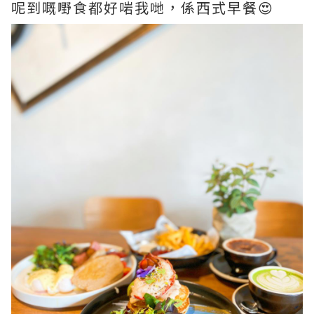
呢到嘅嘢食都好啱我哋，係西式早餐😍