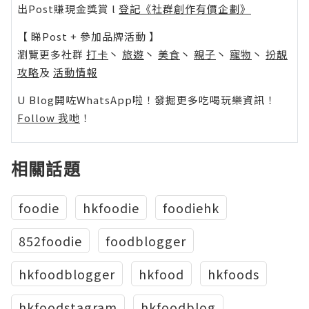
出Post賺現金獎賞 l
登記《社群創作有價企劃》
【 睇Post + 參加品牌活動 】
瀏覽更多社群
打卡
丶
旅遊
丶
美食
丶
親子
丶
寵物
丶
扮靚
攻略
及
活動情報
U Blog開咗WhatsApp啦！發掘更多吃喝玩樂資訊！
Follow 我哋
！
相關話題
foodie
hkfoodie
foodiehk
852foodie
foodblogger
hkfoodblogger
hkfood
hkfoods
hkfoodstagram
hkfoodblog