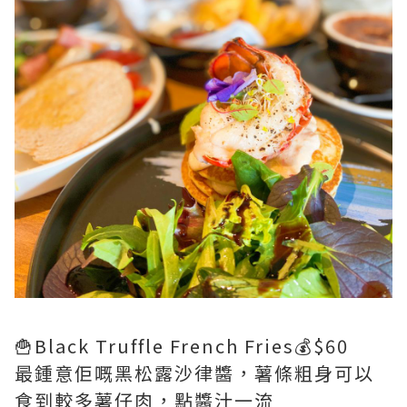
🍟Black Truffle French Fries💰$60
最鍾意佢嘅黑松露沙律醬，薯條粗身可以
食到較多薯仔肉，點醬汁一流