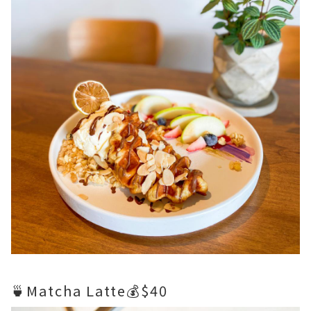
🍵Matcha Latte💰$40