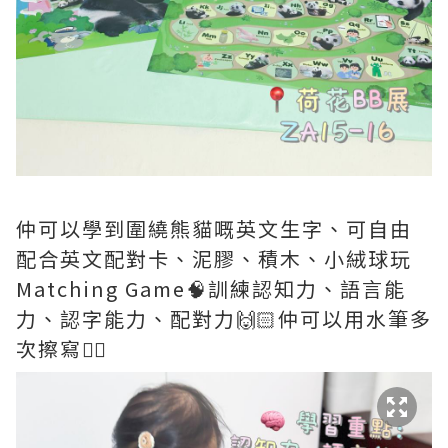
仲可以學到圍繞熊貓嘅英文生字、可自由
配合英文配對卡、泥膠、積木、小絨球玩
Matching Game🧠訓練認知力、語言能
力、認字能力、配對力🙌🏻仲可以用水筆多
次擦寫✍🏻