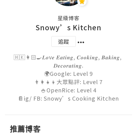
星級博客
Snowy’s Kitchen
追蹤
🇭🇰👩🏻‍🍳𝑳𝒐v𝒆 𝑬𝒂𝒕𝒊𝒏𝒈, 𝑪𝒐𝒐𝒌𝒊𝒏𝒈, 𝑩𝒂𝒌𝒊𝒏𝒈, 
𝑫𝒆𝒄𝒐𝒓𝒂𝒕𝒊𝒏𝒈.

🌍Google: Level 9

👨‍👩‍👧‍👦大眾點評: Level 7

🍚OpenRice: Level 4

📔ig/ FB: Snowy’s Cooking Kitchen
推薦博客