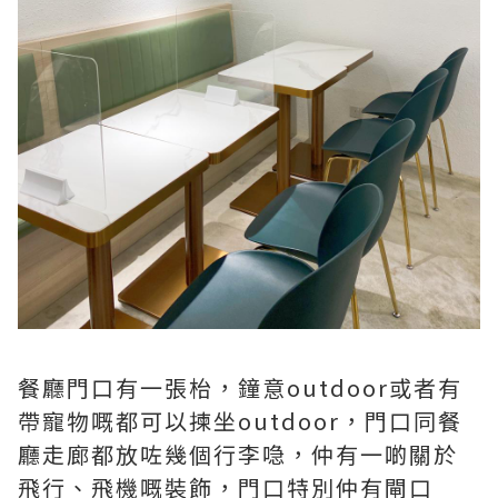
餐廳門口有一張枱，鐘意outdoor或者有
帶寵物嘅都可以揀坐outdoor，門口同餐
廳走廊都放咗幾個行李喼，仲有一啲關於
飛行、飛機嘅裝飾，門口特別仲有閘口