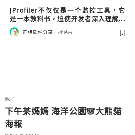
JProfiler不仅仅是一个监控工具，它
是一本教科书，迫使开发者深入理解JV
M的内存模型、垃圾回收机制和并发原
正版软件分享
7小時前
理。通过直观的可视化数据，它将抽象
的性能问题具象化为代码行号。对于一
名追求卓越的Java
親子
下午茶媽媽 海洋公園🐼大熊貓
海報