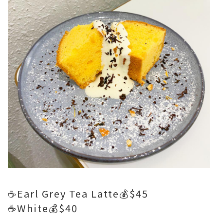
☕️Earl Grey Tea Latte💰$45
☕️White💰$40