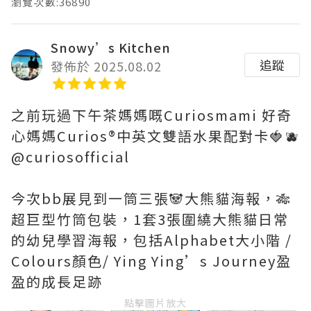
瀏覽次數:36890
Snowy’s Kitchen
追蹤
發佈於 2025.08.02
之前玩過下午茶媽媽嘅Curiosmami 好奇
心媽媽Curios®️中英文雙語水果配對卡🍓🫐
@curiosofficial
今次bb展見到一筒三張🐼大熊貓海報，🎋
超巨型竹筒包裝，1套3張圍繞大熊貓日常
的幼兒學習海報，包括Alphabet大小階 /
Colours顏色/ Ying Ying’s Journey盈
盈的成長足跡
點擊圖片放大