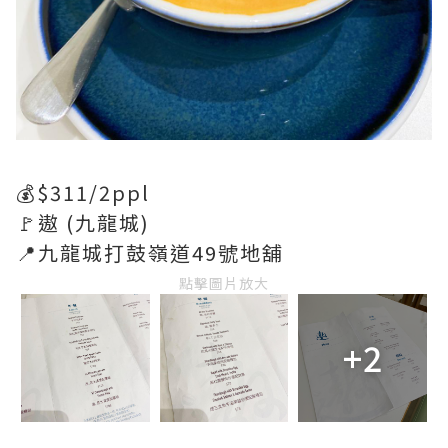
💰$311/2ppl
🚩遨 (九龍城)
📍九龍城打鼓嶺道49號地舖
點擊圖片放大
+2