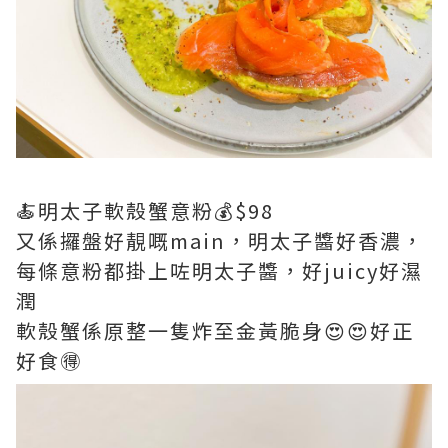
🍝明太子軟殼蟹意粉💰$98
又係攞盤好靚嘅main，明太子醬好香濃，
每條意粉都掛上咗明太子醬，好juicy好濕
潤
軟殼蟹係原整一隻炸至金黃脆身😍😍好正
好食🉐