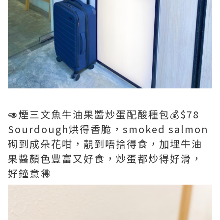
🥑煙三文魚牛油果醬炒蛋配酸種包💰$78
Sourdough烘得香脆，smoked salmon
砌到成朵花咁，靚到唔捨得食，加埋牛油
果醬顏色豐富又好食，炒蛋都炒得好滑，
好鐘意🉐