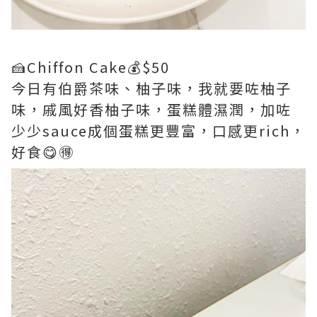
🍰Chiffon Cake💰$50
今日有伯爵茶味、柚子味，我就要咗柚子
味，戚風好香柚子味，蛋糕體濕潤，加咗
少少sauce成個蛋糕更豐富，口感更rich，
好食😋🉐