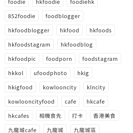
foodie
hkfoodie
foodiehk
852foodie
foodblogger
hkfoodblogger
hkfood
hkfoods
hkfoodstagram
hkfoodblog
hkfoodpic
foodporn
foodstagram
hkkol
ufoodphoto
hkig
hkigfood
kowlooncity
klncity
kowlooncityfood
cafe
hkcafe
hkcafes
相機食先
打卡
香港美食
九龍城cafe
九龍城
九龍城區