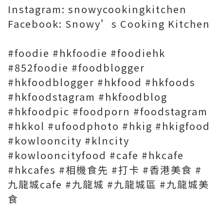
Instagram: snowycookingkitchen
Facebook: Snowy’s Cooking Kitchen
#foodie #hkfoodie #foodiehk
#852foodie #foodblogger
#hkfoodblogger #hkfood #hkfoods
#hkfoodstagram #hkfoodblog
#hkfoodpic #foodporn #foodstagram
#hkkol #ufoodphoto #hkig #hkigfood
#kowlooncity #klncity
#kowlooncityfood #cafe #hkcafe
#hkcafes #相機食先 #打卡 #香港美食 #
九龍城cafe #九龍城 #九龍城區 #九龍城美
食