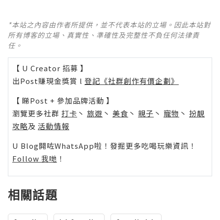
*本站之內容由作者所提供，並不代表本站的立場。因此本站對
所有博客的立場、真實性、準確性及完整性不負任何法律責
任。
【 U Creator 招募 】
出Post賺現金獎賞 l
登記《社群創作有價企劃》
【 睇Post + 參加品牌活動 】
瀏覽更多社群
打卡
丶
旅遊
丶
美食
丶
親子
丶
寵物
丶
扮靚
攻略
及
活動情報
U Blog開咗WhatsApp啦！發掘更多吃喝玩樂資訊！
Follow 我哋
！
相關話題