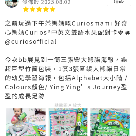
追蹤
發佈於 2025.08.02
之前玩過下午茶媽媽嘅Curiosmami 好奇
心媽媽Curios®️中英文雙語水果配對卡🍓🫐
@curiosofficial
今次bb展見到一筒三張🐼大熊貓海報，🎋
超巨型竹筒包裝，1套3張圍繞大熊貓日常
的幼兒學習海報，包括Alphabet大小階 /
Colours顏色/ Ying Ying’s Journey盈
盈的成長足跡
點擊圖片放大