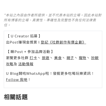
*本站之內容由作者所提供，並不代表本站的立場。因此本站對
所有博客的立場、真實性、準確性及完整性不負任何法律責
任。
【 U Creator 招募 】
出Post賺現金獎賞 l
登記《社群創作有價企劃》
【 睇Post + 參加品牌活動 】
瀏覽更多社群
打卡
丶
旅遊
丶
美食
丶
親子
丶
寵物
丶
扮靚
攻略
及
活動情報
U Blog開咗WhatsApp啦！發掘更多吃喝玩樂資訊！
Follow 我哋
！
相關話題