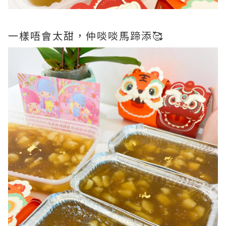
一樣唔會太甜，仲啖啖馬蹄添🥰