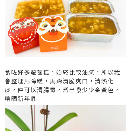
食咗好多蘿蔔糕，始終比較油膩，所以我
會整埋馬蹄糕，馬蹄清脆爽口，清熱化
痰，仲可以清腸胃，煮出嚟少少金黃色，
啱晒新年🧧