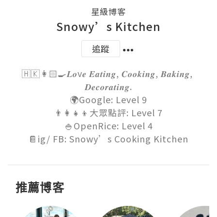
星級博客
Snowy’s Kitchen
追蹤
🇭🇰👩🏻‍🍳𝑳𝒐v𝒆 𝑬𝒂𝒕𝒊𝒏𝒈, 𝑪𝒐𝒐𝒌𝒊𝒏𝒈, 𝑩𝒂𝒌𝒊𝒏𝒈, 
𝑫𝒆𝒄𝒐𝒓𝒂𝒕𝒊𝒏𝒈.

🌍Google: Level 9

👨‍👩‍👧‍👦大眾點評: Level 7

🍚OpenRice: Level 4

📔ig/ FB: Snowy’s Cooking Kitchen
推薦博客