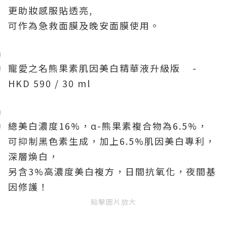
更助妝感服貼透亮,
可作為急救面膜及晚安面膜使用。
寵愛之名熊果素肌因美白精華液升級版 -
HKD 590 / 30 ml
總美白濃度16%，α-熊果素複合物為6.5%，
可抑制黑色素生成，加上6.5%肌因美白專利，
深層煥白，
另含3%高濃度美白複方，日間抗氧化，夜間基
因修護！
點擊圖片放大