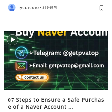
iyuoiuuio
36分鐘前
07 Steps to Ensure a Safe Purchas
e of a Naver Account ...