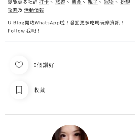
瀏覽更多社群
打卡
丶
旅遊
丶
美食
丶
親子
丶
寵物
丶
扮靚
攻略
及
活動情報
U Blog開咗WhatsApp啦！發掘更多吃喝玩樂資訊！
Follow 我哋
！
0個讚好
收藏