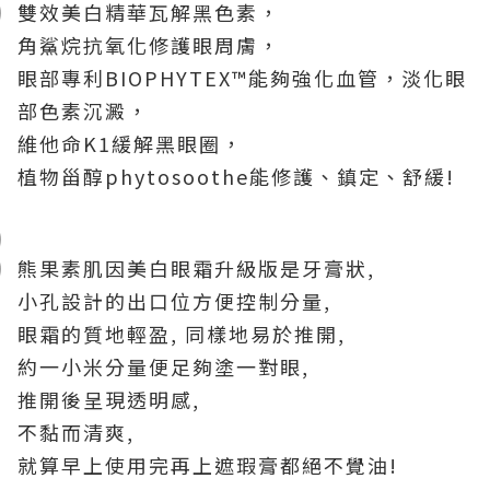
雙效美白精華瓦解黑色素，
角鯊烷抗氧化修護眼周膚，
眼部專利BIOPHYTEX™能夠強化血管，淡化眼
部色素沉澱，
維他命K1緩解黑眼圈，
植物甾醇phytosoothe能修護、鎮定、舒緩!
熊果素肌因美白眼霜升級版是牙膏狀,
小孔設計的出口位方便控制分量,
眼霜的質地輕盈, 同樣地易於推開,
約一小米分量便足夠塗一對眼,
推開後呈現透明感,
不黏而清爽,
就算早上使用完再上遮瑕膏都絕不覺油!