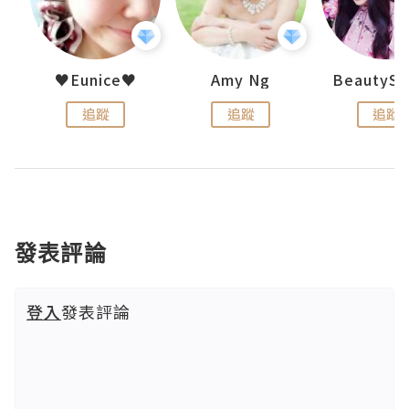
h 夏沫
♥Eunice♥
Amy Ng
追蹤
追蹤
追蹤
發表評論
登入
發表評論