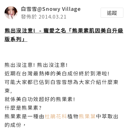
白雪雪@Snowy Village
追蹤
發佈於 2014.03.21
熊出沒注意! - 寵愛之名「熊果素肌因美白升級
版系列」
熊出沒注意! 熊出沒注意!
近期在台灣最熱捧的美白成份終於到港啦!
可能大家都已估到白雪雪想為大家介紹什麼東
東,
就係美白功效超好的熊果素!
什麼是熊果素?
熊果素是一種由
杜鵑花科
植物
熊果葉
中萃取出
的成份，