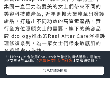
集團一直至力為愛美的女士們帶來不同的
美容科技或產品, 近年更擴大業務至研發護
膚品，打造出不同功效的高質素產品，實
行全方位照顧女士的需要。旗下的美容品
牌id:ology推出的Real After Care浮腫護
理修復系列，為一眾女士們帶來敏感肌的
冬季護膚小秘訣。
全系列產品由韓國製造，由柳珊瑚萃取
U Lifestyle 會使用Cookies來改善您的網站體驗，請確定
您同意接受本網站之
私隱政策和使用條款
才可繼續瀏覽。
液、南瓜籽精油、維他命K3等複合成分構
我已閱讀及同意
成，緩解因壓力導致的面部浮腫，有效鎮
定因外部刺激變得敏感的肌膚，給肌膚帶
來前所未有的舒適感，維護柔弱敏感的肌
膚健康。其中Real After Care Spot
Serum及Real After Care Cream為皇牌
產品，針對性解決紅腫燙感的敏感肌膚問