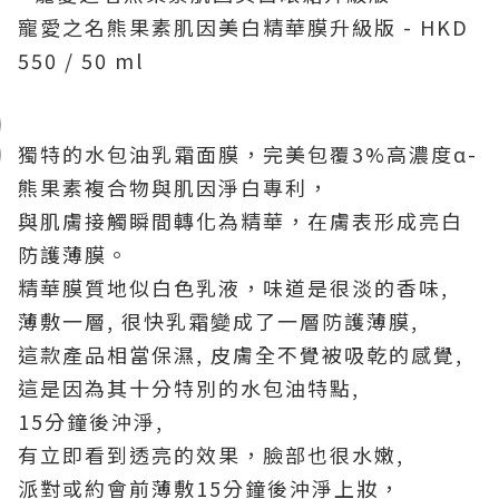
寵愛之名熊果素肌因美白精華膜升級版 - HKD
550 / 50 ml
獨特的水包油乳霜面膜，完美包覆3%高濃度α-
熊果素複合物與肌因淨白專利，
與肌膚接觸瞬間轉化為精華，在膚表形成亮白
防護薄膜。
精華膜質地似白色乳液，味道是很淡的香味,
薄敷一層, 很快乳霜變成了一層防護薄膜,
這款產品相當保濕, 皮膚全不覺被吸乾的感覺,
這是因為其十分特別的水包油特點,
15分鐘後沖淨,
有立即看到透亮的效果，臉部也很水嫩,
派對或約會前薄敷15分鐘後沖淨上妝，