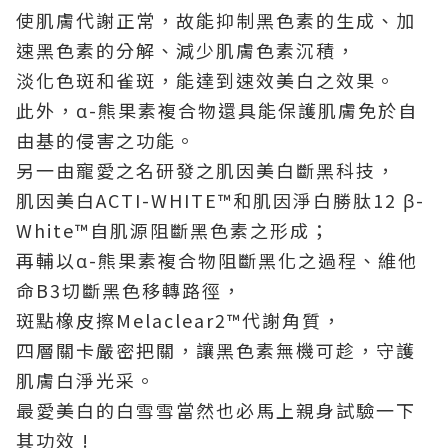
使肌膚代謝正常，故能抑制黑色素的生成、加
速黑色素的分解、減少肌膚色素沉積，
淡化色斑和雀斑，能達到速效美白之效果。
此外，α-熊果素複合物還具能保護肌膚免於自
由基的侵害之功能。
另一由寵愛之名研發之肌因美白斷黑科技，
肌因美白ACTI-WHITE™和肌因淨白勝肽12 β-
White™自肌源阻斷黑色素之形成；
再輔以α-熊果素複合物阻斷黑化之過程、維他
命B3切斷黑色移轉路徑，
斑點橡皮擦Melaclear2™代謝角質，
四層關卡嚴密把關，讓黑色素無機可趁，守護
肌膚白淨光采。
最愛美白的白雪雪當然也必馬上親身試驗一下
其功效 !