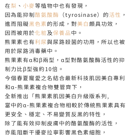
在
梨
、
小麥
等植物中也有發現，
因為能抑制
酪氨酸酶
（tyrosinase）的
活性
，
進而阻礙
黑色素
的形成，對
美白
頗具功效，
因而被用於
化粧
及
保養品
中。
熊果素也有
利尿
與尿路殺菌的功用，所以也被
用於尿路消毒藥中。
熊果素有α和β兩型，α型對酪氨酸酶活性的抑
制力比β型強約10倍。
今個春夏寵愛之名結合最新科技肌因美白專利
和α-熊果素複合物雙管齊下，
全新推出「熊果素肌因美白升級版系列,
當中的α-熊果素複合物相較於傳統熊果素具有
更安全、穩定、不易變質反黑的特性，
除了能有效抑制皮膚中的酪氨酸酶的活性，
亦能阻斷干擾麥拉寧影響黑色素細胞，