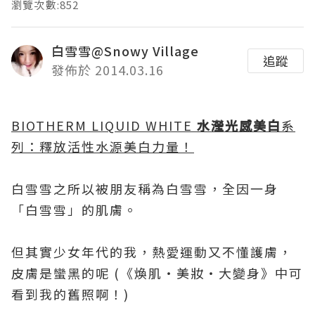
瀏覽次數:852
白雪雪@Snowy Village
追蹤
發佈於 2014.03.16
BIOTHERM LIQUID WHITE
水瀅光感美白
系
列：釋放活性水源美白力量！
白雪雪之所以被朋友稱為白雪雪，全因一身
「白雪雪」的肌膚。
但其實少女年代的我，熱愛運動又不懂護膚，
皮膚是蠻黑的呢
(
《煥肌‧美妝‧大變身》中可
看到我的舊照啊！
)