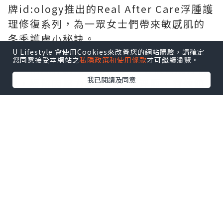
牌id:ology推出的Real After Care浮腫護
理修復系列，為一眾女士們帶來敏感肌的
冬季護膚小秘訣。
全系列產品由韓國製造，由柳珊瑚萃取
U Lifestyle 會使用Cookies來改善您的網站體驗，請確定
您同意接受本網站之
私隱政策和使用條款
才可繼續瀏覽。
液、南瓜籽精油、維他命K3等複合成分構
我已閱讀及同意
成，緩解因壓力導致的面部浮腫，有效鎮
定因外部刺激變得敏感的肌膚，給肌膚帶
來前所未有的舒適感，維護柔弱敏感的肌
膚健康。其中Real After Care Spot
Serum及Real After Care Cream為皇牌
產品，針對性解決紅腫燙感的敏感肌膚問
題，平衡皮膚的水分供給。日常使用可以
去除經常性水腫、敏感等皮膚不適問題，
讓面部每天都能維持最佳狀態示人。
另外，同集團旗下的美容品牌id.az亦推出