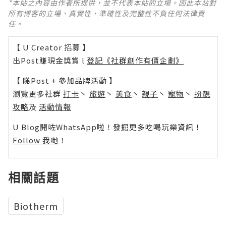
*本站之內容由作者所提供，並不代表本站的立場。因此本站對
所有博客的立場、真實性、準確性及完整性不負任何法律責
任。
【 U Creator 招募 】
出Post賺現金獎賞 l
登記《社群創作有價企劃》
【 睇Post + 參加品牌活動 】
瀏覽更多社群
打卡
丶
旅遊
丶
美食
丶
親子
丶
寵物
丶
扮靚
攻略
及
活動情報
U Blog開咗WhatsApp啦！發掘更多吃喝玩樂資訊！
Follow 我哋
！
相關話題
Biotherm