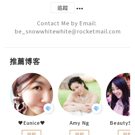
追蹤
Contact Me by Email: 
be_snowwhitewhite@rocketmail.com
推薦博客
h 夏沫
♥Eunice♥
Amy Ng
追蹤
追蹤
追蹤