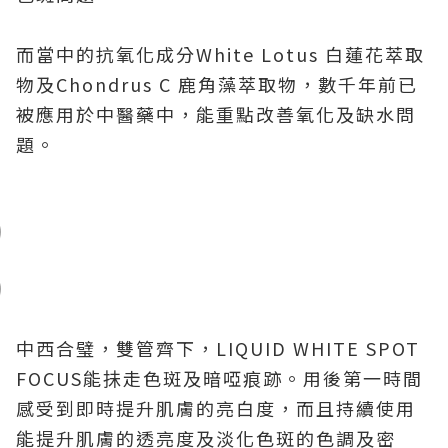
而當中的抗氧化成分
White Lotus
白蓮花萃取
物及
Chondrus C
鹿角藻萃取物，數千年前已
被應用於中醫藥中，能重點改善氧化及缺水問
題。
中西合璧，雙管齊下，
LIQUID WHITE SPOT
FOCUS
能抺走色斑及暗啞痕跡。用後第一時間
感受到即時提升肌膚的亮白度，而且持續使用
能提升肌膚的透亮度及淡化色斑的色調及密