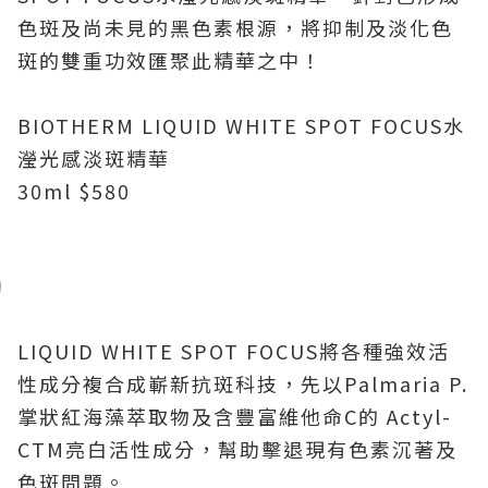
色斑及尚未見的黑色素根源，將抑制及淡化色
斑的雙重功效匯聚此精華之中！
BIOTHERM LIQUID WHITE SPOT FOCUS
水
瀅光感淡斑精華
30ml $580
LIQUID WHITE SPOT FOCUS
將各種強效活
性成分複合成嶄新抗斑科技，先以
Palmaria P.
掌狀紅海藻萃取物及含豐富維他命
C
的
Actyl-
CTM
亮白活性成分，幫助擊退現有色素沉著及
色斑問題。