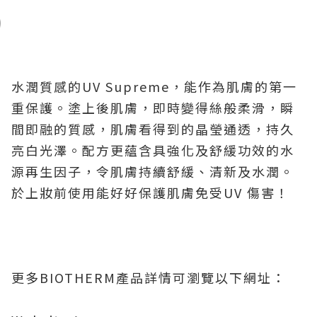
水潤質感的
UV Supreme
，能作為肌膚的第一
重保護。塗上後肌膚，即時變得絲般柔滑，瞬
間即融的質感，肌膚看得到的晶瑩通透，持久
亮白光澤。配方更蘊含具強化及舒緩功效的水
源再生因子，令肌膚持續舒緩、清新及水潤。
於上妝前使用能好好保護肌膚免受
UV
傷害！
更多
BIOTHERM
產品詳情可瀏覽以下網址：