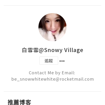
白雪雪@Snowy Village
追蹤
Contact Me by Email: 
be_snowwhitewhite@rocketmail.com
推薦博客