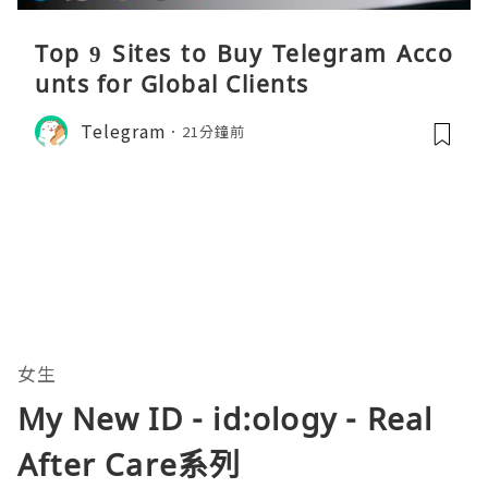
Top 9 Sites to Buy Telegram Acco
unts for Global Clients
Telegram
21分鐘前
女生
My New ID - id:ology - Real
After Care系列