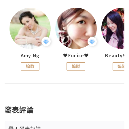
h 夏沫
Amy Ng
♥Eunice♥
追蹤
追蹤
追蹤
發表評論
登入
發表評論