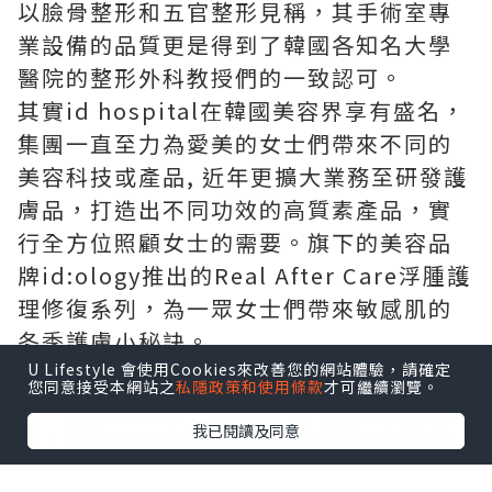
以臉骨整形和五官整形見稱，其手術室專
業設備的品質更是得到了韓國各知名大學
醫院的整形外科教授們的一致認可。
其實id hospital在韓國美容界享有盛名，
集團一直至力為愛美的女士們帶來不同的
美容科技或產品, 近年更擴大業務至研發護
膚品，打造出不同功效的高質素產品，實
行全方位照顧女士的需要。旗下的美容品
牌id:ology推出的Real After Care浮腫護
理修復系列，為一眾女士們帶來敏感肌的
冬季護膚小秘訣。
全系列產品由韓國製造，由柳珊瑚萃取
U Lifestyle 會使用Cookies來改善您的網站體驗，請確定
您同意接受本網站之
私隱政策和使用條款
才可繼續瀏覽。
液、南瓜籽精油、維他命K3等複合成分構
我已閱讀及同意
成，緩解因壓力導致的面部浮腫，有效鎮
定因外部刺激變得敏感的肌膚，給肌膚帶