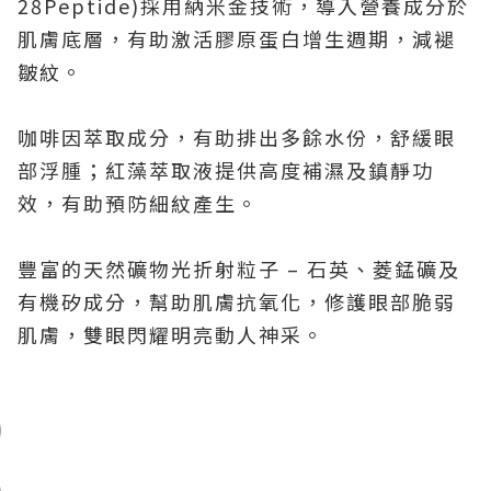
28Peptide)採用納米金技術，導入營養成分於
肌膚底層，有助激活膠原蛋白增生週期，減褪
皺紋。
咖啡因萃取成分，有助排出多餘水份，舒緩眼
部浮腫；紅藻萃取液提供高度補濕及鎮靜功
效，有助預防細紋產生。
豐富的天然礦物光折射粒子 – 石英、菱錳礦及
有機矽成分，幫助肌膚抗氧化，修護眼部脆弱
肌膚，雙眼閃耀明亮動人神采。