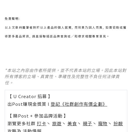
免責聲明:
以上文章純屬筆者對於以上產品的個人感覺, 而效果乃因人而異, 如需協助或獲
得更多產品資訊, 請直接聯絡該品牌查詢或∕和尋求相關專業意見。
*本站之內容由作者所提供，並不代表本站的立場。因此本站對
所有博客的立場、真實性、準確性及完整性不負任何法律責
任。
【 U Creator 招募 】
出Post賺現金獎賞 l
登記《社群創作有價企劃》
【 睇Post + 參加品牌活動 】
瀏覽更多社群
打卡
丶
旅遊
丶
美食
丶
親子
丶
寵物
丶
扮靚
攻略
及
活動情報