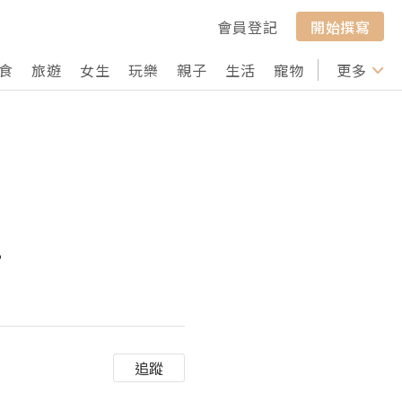
會員登記
開始撰寫
食
旅遊
女生
玩樂
親子
生活
寵物
行山
更多
打卡
-
追蹤