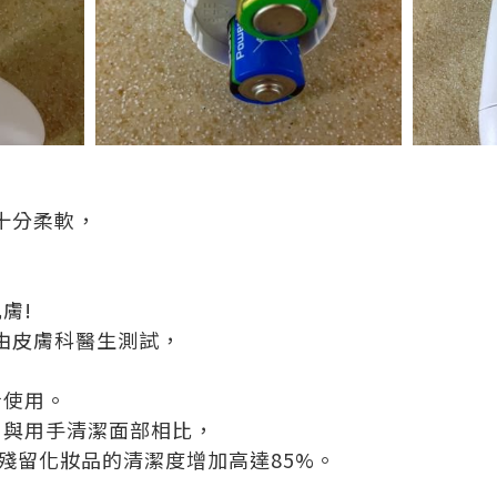
頭十分柔軟，
膚!
儀經由皮膚科醫生測試，
士使用。
，與用手清潔面部相比，
面儀對殘留化妝品的清潔度增加高達85%。