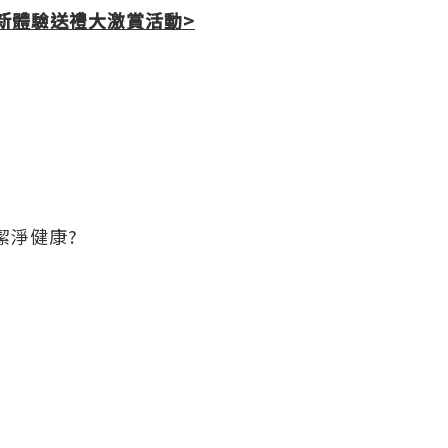
新體驗送禮大激賞活動
>
潔淨健康?