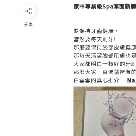
家中專業級
Spa
潔面新
分享
要保持牙齒健康，
當然要每天刷牙!
那麼要保持臉部皮膚健
那每天清潔臉部肌膚也是
大家都明白一枝好的牙
那麼大家一直渴望擁有
白雪雪的真心推介﹣
Ma