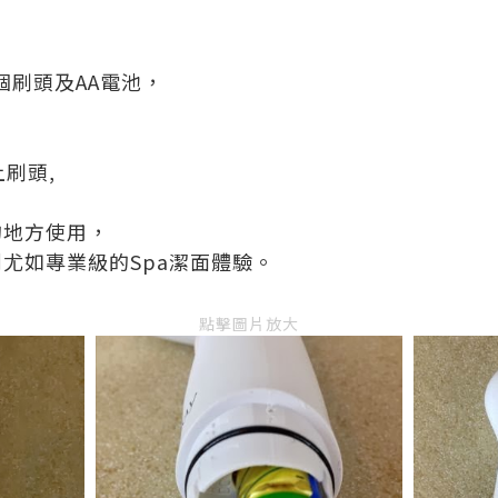
兩個刷頭及AA電池，
刷頭,
的地方使用，
尤如專業級的Spa潔面體驗。
點擊圖片放大