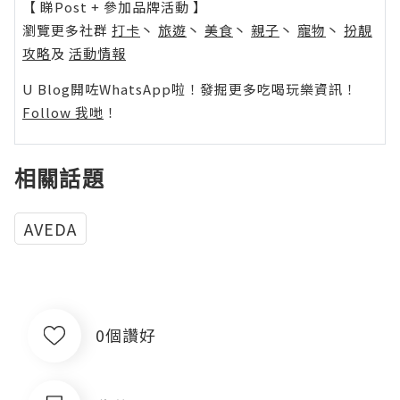
【 睇Post + 參加品牌活動 】
瀏覽更多社群
打卡
丶
旅遊
丶
美食
丶
親子
丶
寵物
丶
扮靚
攻略
及
活動情報
U Blog開咗WhatsApp啦！發掘更多吃喝玩樂資訊！
Follow 我哋
！
相關話題
AVEDA
0個讚好