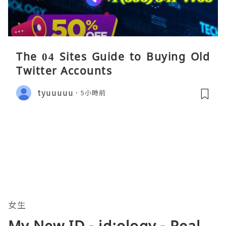
The 04 Sites Guide to Buying Old
Twitter Accounts
tyuuuuu
5小時前
女生
My New ID - id:ology - Real