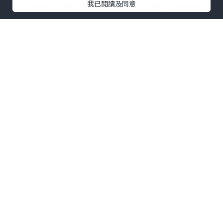
我已閱讀及同意
成，緩解因壓力導致的面部浮腫，有效鎮
定因外部刺激變得敏感的肌膚，給肌膚帶
來前所未有的舒適感，維護柔弱敏感的肌
膚健康。其中Real After Care Spot
Serum及Real After Care Cream為皇牌
產品，針對性解決紅腫燙感的敏感肌膚問
題，平衡皮膚的水分供給。日常使用可以
去除經常性水腫、敏感等皮膚不適問題，
讓面部每天都能維持最佳狀態示人。
另外，同集團旗下的美容品牌id.az亦推出
了三款水光療程面膜系列．
水光保濕面膜Skin Advice Moisturizing
Mask
女神針美白面膜Skin Advice
Brightening Mask