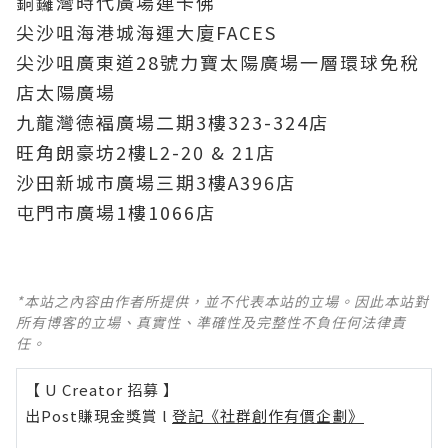
銅鑼灣時代廣場連卡佛
尖沙咀海港城海運大廈FACES
尖沙咀廣東道28號力寶太陽廣場一層環球免稅
店太陽廣場
九龍灣德褔廣場二期3樓323-324店
旺角朗豪坊2樓L2-20 & 21店
沙田新城市廣場三期3樓A396店
屯門市廣場1樓1066店
*本站之內容由作者所提供，並不代表本站的立場。因此本站對
所有博客的立場、真實性、準確性及完整性不負任何法律責
任。
【 U Creator 招募 】
出Post賺現金獎賞 l
登記《社群創作有價企劃》