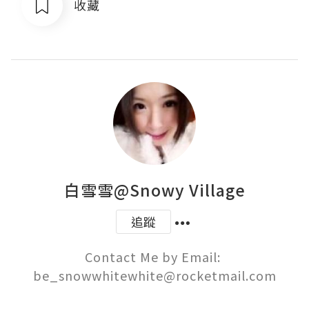
收藏
白雪雪@Snowy Village
追蹤
Contact Me by Email: 
be_snowwhitewhite@rocketmail.com