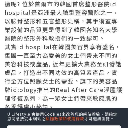
過呢? 位於首爾市的韓國首席整形醫院id
hospital是亞洲最大臉型整容醫院之一，
以臉骨整形和五官整形見稱，其手術室專
業設備的品質更是得到了韓國各知名大學
醫院的整形外科教授們的一致認可。
其實id hospital在韓國美容界享有盛名，
集團一直至力為愛美的女士們帶來不同的
美容科技或產品, 近年更擴大業務至研發護
膚品，打造出不同功效的高質素產品，實
行全方位照顧女士的需要。旗下的美容品
牌id:ology推出的Real After Care浮腫護
理修復系列，為一眾女士們帶來敏感肌的
冬季護膚小秘訣。
全系列產品由韓國製造，由柳珊瑚萃取
U Lifestyle 會使用Cookies來改善您的網站體驗，請確定
您同意接受本網站之
私隱政策和使用條款
才可繼續瀏覽。
液、南瓜籽精油、維他命K3等複合成分構