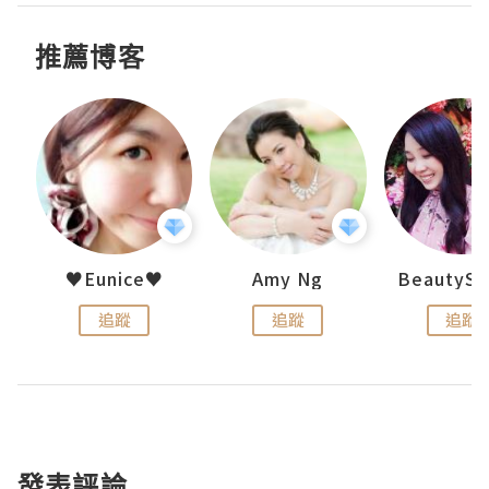
推薦博客
h 夏沫
♥Eunice♥
Amy Ng
追蹤
追蹤
追蹤
發表評論