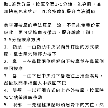
取1茶匙分量，按摩全面3-5分鐘；能亮肌，並
加快黑色素排走，配合按摩能提升血液循環
美容師按摩的手法真是一流，不但能使養份更
吸收，更可促進血液循環、提升輪廓！讚！
3-5分鐘按摩方法：
1. 額頭 －由額頭中央以向外打圈的方式按
摩，至太陽穴時輕力按下
2. 鼻 －在鼻樑兩側輕輕向下按摩並在鼻翼側
來回按摩
3. 唇 －由下巴中央沿下唇邊往上推至嘴角，
然後放開手指至人中返回下巴
4. 雙頰 －以打圈方式向上各外按摩，按摩時
指尖貼著肌膚移動
5. 眼部 －先輕輕按壓眼頭眉骨下的穴位，然