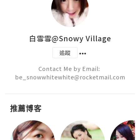
白雪雪@Snowy Village
追蹤
Contact Me by Email: 
be_snowwhitewhite@rocketmail.com
推薦博客