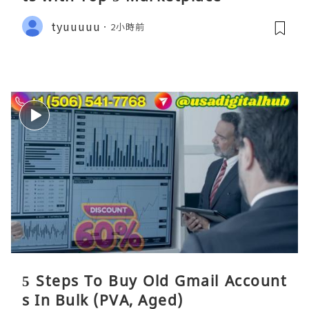
tyuuuuu
2小時前
5 Steps To Buy Old Gmail Account
s In Bulk (PVA, Aged)