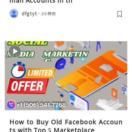
mail Accounts in th
dfgtyt
2小時前
How to Buy Old Facebook Accoun
ts​ with Top 5 Marketplace