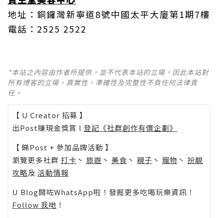
地址：銅鑼灣新寧道8號中國太平大廈第1期7樓
電話：2525 2522
*本站之內容由作者所提供，並不代表本站的立場。因此本站對
所有博客的立場、真實性、準確性及完整性不負任何法律責
任。
【 U Creator 招募 】
出Post賺現金獎賞 l
登記《社群創作有價企劃》
【 睇Post + 參加品牌活動 】
瀏覽更多社群
打卡
丶
旅遊
丶
美食
丶
親子
丶
寵物
丶
扮靚
攻略
及
活動情報
U Blog開咗WhatsApp啦！發掘更多吃喝玩樂資訊！
Follow 我哋
！