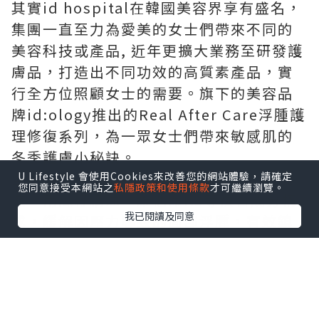
其實id hospital在韓國美容界享有盛名，
集團一直至力為愛美的女士們帶來不同的
美容科技或產品, 近年更擴大業務至研發護
膚品，打造出不同功效的高質素產品，實
行全方位照顧女士的需要。旗下的美容品
牌id:ology推出的Real After Care浮腫護
理修復系列，為一眾女士們帶來敏感肌的
冬季護膚小秘訣。
全系列產品由韓國製造，由柳珊瑚萃取
U Lifestyle 會使用Cookies來改善您的網站體驗，請確定
您同意接受本網站之
私隱政策和使用條款
才可繼續瀏覽。
液、南瓜籽精油、維他命K3等複合成分構
我已閱讀及同意
成，緩解因壓力導致的面部浮腫，有效鎮
定因外部刺激變得敏感的肌膚，給肌膚帶
來前所未有的舒適感，維護柔弱敏感的肌
膚健康。其中Real After Care Spot
Serum及Real After Care Cream為皇牌