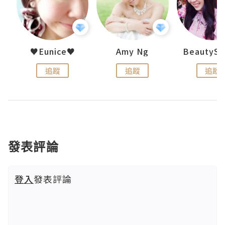
h 夏沫
♥Eunice♥
Amy Ng
追蹤
追蹤
追蹤
發表評論
登入
發表評論