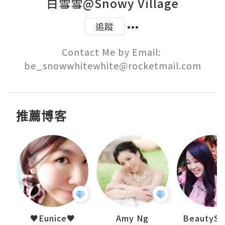
白雪雪@Snowy Village
追蹤
Contact Me by Email: 
be_snowwhitewhite@rocketmail.com
推薦博客
h 夏沫
♥Eunice♥
Amy Ng