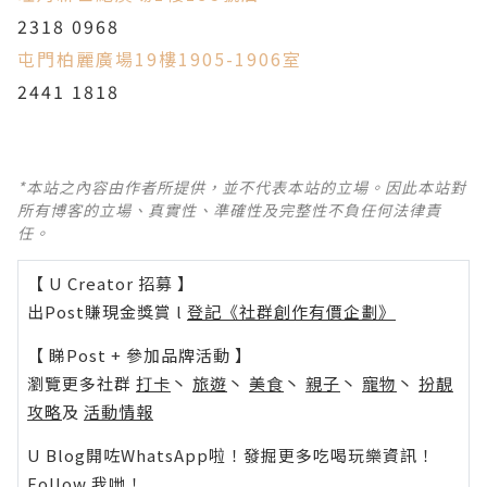
2318 0968
屯門柏麗廣場19樓1905-1906室
2441 1818
*本站之內容由作者所提供，並不代表本站的立場。因此本站對
所有博客的立場、真實性、準確性及完整性不負任何法律責
任。
【 U Creator 招募 】
出Post賺現金獎賞 l
登記《社群創作有價企劃》
【 睇Post + 參加品牌活動 】
瀏覽更多社群
打卡
丶
旅遊
丶
美食
丶
親子
丶
寵物
丶
扮靚
攻略
及
活動情報
U Blog開咗WhatsApp啦！發掘更多吃喝玩樂資訊！
Follow 我哋
！