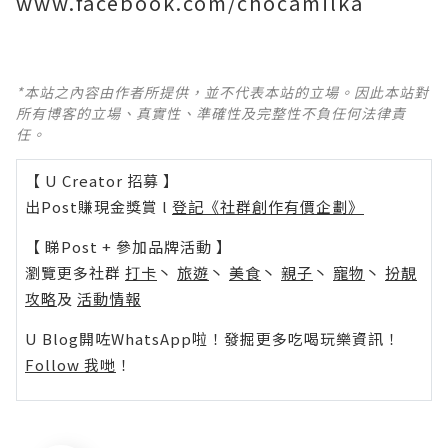
www.facebook.com/chocamilka
*本站之內容由作者所提供，並不代表本站的立場。因此本站對
所有博客的立場、真實性、準確性及完整性不負任何法律責
任。
【 U Creator 招募 】
出Post賺現金獎賞 l
登記《社群創作有價企劃》
【 睇Post + 參加品牌活動 】
瀏覽更多社群
打卡
丶
旅遊
丶
美食
丶
親子
丶
寵物
丶
扮靚
攻略
及
活動情報
U Blog開咗WhatsApp啦！發掘更多吃喝玩樂資訊！
Follow 我哋
！