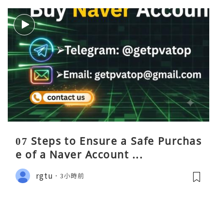
07 Steps to Ensure a Safe Purchas
e of a Naver Account ...
rgtu
3小時前