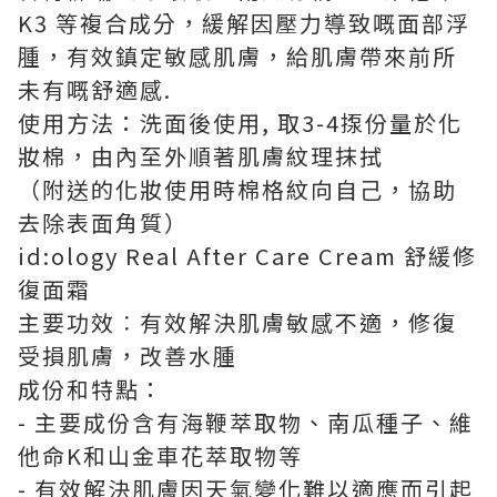
K3 等複合成分，緩解因壓力導致嘅面部浮
腫，有效鎮定敏感肌膚，給肌膚帶來前所
未有嘅舒適感.
使用方法：洗面後使用, 取3-4揼份量於化
妝棉，由內至外順著肌膚紋理抹拭
（附送的化妝使用時棉格紋向自己，協助
去除表面角質）
id:ology Real After Care Cream 舒緩修
復面霜
主要功效︰有效解決肌膚敏感不適，修復
受損肌膚，改善水腫
成份和特點：
- 主要成份含有海鞭萃取物、南瓜種子、維
他命K和山金車花萃取物等
- 有效解決肌膚因天氣變化難以適應而引起