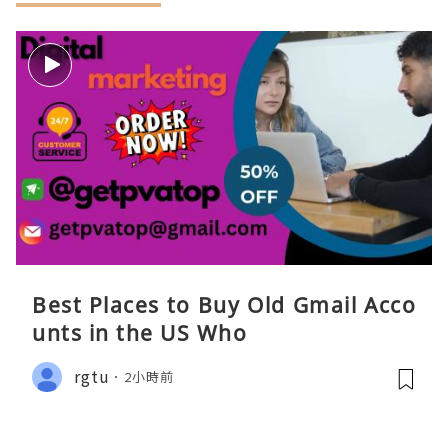
Best Places to Buy Old Gmail Acco
unts in the US Who
rgtu
2小時前