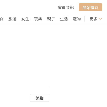
會員登記
開始撰寫
食
旅遊
女生
玩樂
親子
生活
寵物
行山
更多
打卡
追蹤