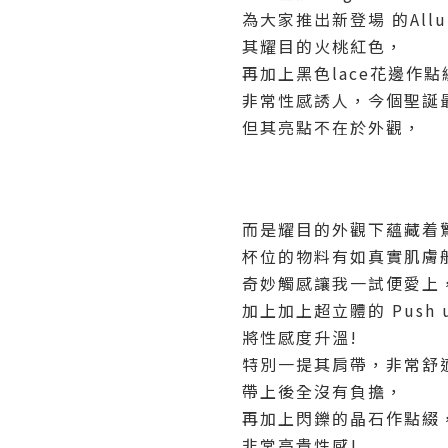
為大家推出新登場 的Allur
其耀目的火桃紅色，
再加上黑色lace花邊作點
非常性感誘人，今個聖誕
但其亮點不在於外觀，
而是耀目的外觀下蘊藏着
杯位的物料有如真實肌膚
奇妙觸感讓我一試便愛上
加上加上超立體的 Push u
將性感度升溫!
特別一提其肩帶，非常舒
帶上後全沒有負擔，
再加上閃鑠的晶石作點綴
非常高貴性感!