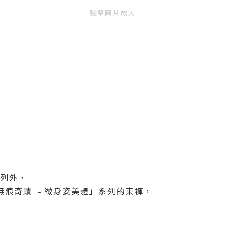
點擊圖片放大
系列外，
無痕奇蹟 ﹣緻身姿美體」系列的束褲，