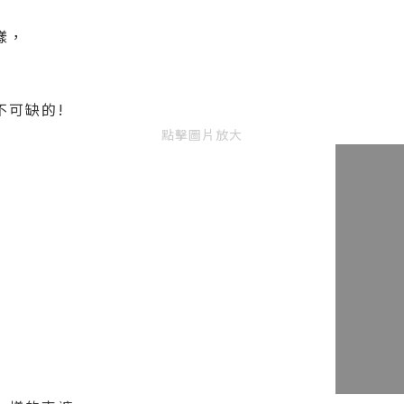
樣，
不可缺的!
點擊圖片放大