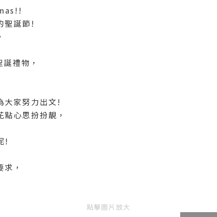
mas!!
的聖誕節!
，
備聖誕禮物，
為大家努力出文!
花點心思扮扮靚，
呢!
要求，
點擊圖片放大