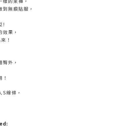
一樣的束褲，
做到無痕貼服，
型
!
的效果，
出來！
翹臀外，
用！
人S線條，
ed: