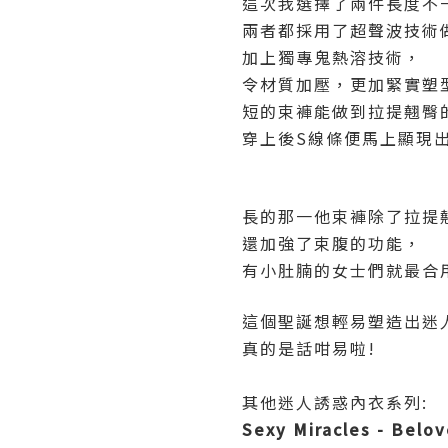
這次我選擇了兩件長度不
兩者都採用了超聲波技術
加上獨專鬼熱溶技術，
令材質加壓，更加緊實塑
短的束褲能做到拉提翹臀
穿上後S線條便馬上顯現
長的那一他束褲除了拉提
還加強了束腹的功能，
有小肚腩的女士們就最合
這個聖誕想輕易塑造出迷
真的是話咁易啦!
其他迷人誘惑內衣系列:
Sexy Miracles - Belov