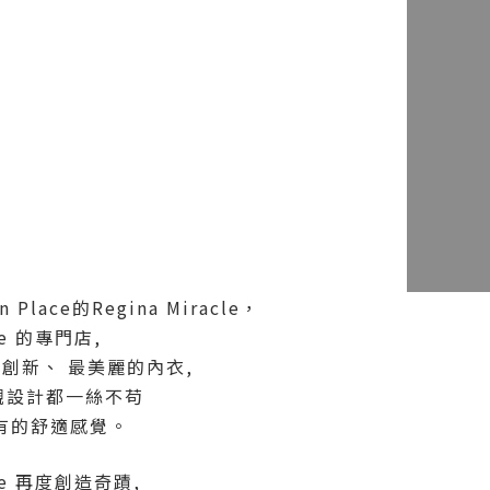
lace的Regina Miracle，
le 的專門店,
e的最創新、 最美麗的內衣,
觀設計都一絲不苟
有的舒適感覺。
cle 再度創造奇蹟,