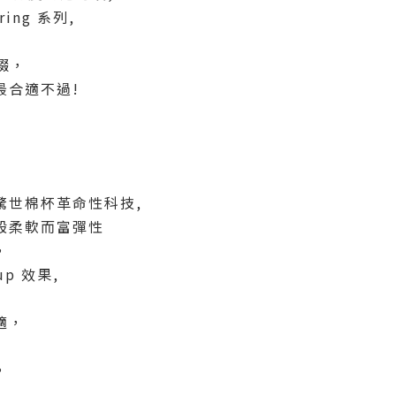
ing 系列,
綴，
最合適不過!
驚世棉杯革命性科技,
般柔軟而富彈性
，
p 效果,
適，
，