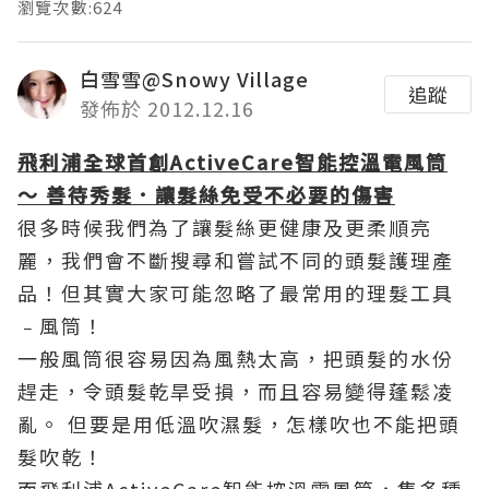
瀏覽次數:624
白雪雪@Snowy Village
追蹤
發佈於 2012.12.16
飛利浦全球首創ActiveCare智能控溫電風筒
～
善待秀髮．讓髮絲免受不必要的傷害
很多時候我們為了讓髮絲更健康及更柔順亮
麗，我們會不斷搜尋和嘗試不同的頭髮護理產
品！但其實大家可能忽略了最常用的理髮工具
﹣風筒！
一般風筒很容易因為風熱太高，把頭髮的水份
趕走，令頭髮乾旱受損，而且容易變得蓬鬆凌
亂。 但要是用低溫吹濕髮，怎樣吹也不能把頭
髮吹乾！