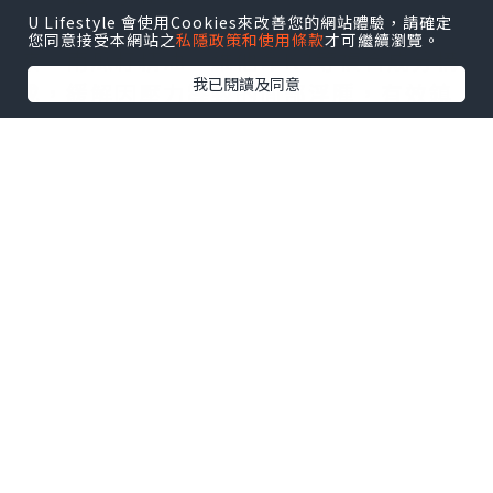
全系列產品由韓國製造，由柳珊瑚萃取
U Lifestyle 會使用Cookies來改善您的網站體驗，請確定
您同意接受本網站之
私隱政策和使用條款
才可繼續瀏覽。
液、南瓜籽精油、維他命K3等複合成分構
我已閱讀及同意
成，緩解因壓力導致的面部浮腫，有效鎮
定因外部刺激變得敏感的肌膚，給肌膚帶
來前所未有的舒適感，維護柔弱敏感的肌
膚健康。其中Real After Care Spot
Serum及Real After Care Cream為皇牌
產品，針對性解決紅腫燙感的敏感肌膚問
題，平衡皮膚的水分供給。日常使用可以
去除經常性水腫、敏感等皮膚不適問題，
讓面部每天都能維持最佳狀態示人。
另外，同集團旗下的美容品牌id.az亦推出
了三款水光療程面膜系列．
水光保濕面膜Skin Advice Moisturizing
Mask