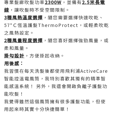
專業髮廊吹髮功率
2300W
，並備有
2.5
米長電
線
，讓吹髮時不受空間限制。
3
種風熱溫度選擇
，隨您需要選擇快速吹乾、
57°Ｃ恆溫護髮ThermoProtect，或輕柔吹乾
之風熱設定。
2
種風量程度選擇
，隨您喜好選擇強勁風量，或
柔和風量。
掛勾設計
，方便掛起收納。
用後感：
我習慣在每天洗髮後都使用飛利浦ActiveCare
智能控溫電風筒，我特別喜歡其獨有的精準智
能感溫系統！ 另外，我還會開啟負離子護髮功
能吹髮！
我覺得雖然這個風筒擁有很多護髮功能，但使
用起來時其實十分快捷簡單！