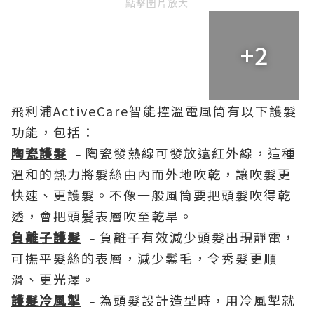
點擊圖片放大
+2
飛利浦ActiveCare智能控溫電風筒有以下護髮
功能，包括：
陶瓷護髮
﹣陶瓷發熱線可發放遠紅外線，這種
溫和的熱力將髮絲由內而外地吹乾，讓吹髮更
快速、更護髮。不像一般風筒要把頭髮吹得乾
透，會把頭髪表層吹至乾旱。
負離子護髮
﹣負離子有效減少頭髮出現靜電，
可撫平髮絲的表層，減少鬈毛，令秀髮更順
滑、更光澤。
護髮冷風掣
﹣為頭髮設計造型時，用冷風掣就