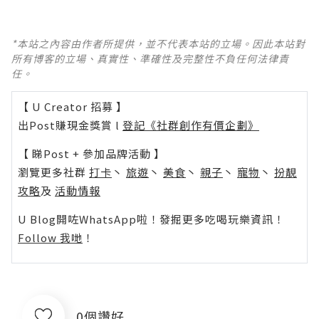
*本站之內容由作者所提供，並不代表本站的立場。因此本站對
所有博客的立場、真實性、準確性及完整性不負任何法律責
任。
【 U Creator 招募 】
出Post賺現金獎賞 l
登記《社群創作有價企劃》
【 睇Post + 參加品牌活動 】
瀏覽更多社群
打卡
丶
旅遊
丶
美食
丶
親子
丶
寵物
丶
扮靚
攻略
及
活動情報
U Blog開咗WhatsApp啦！發掘更多吃喝玩樂資訊！
Follow 我哋
！
0個讚好