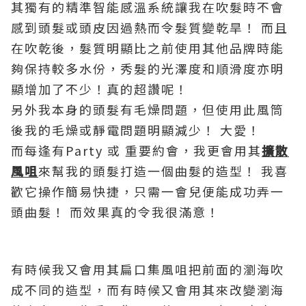
其獨有的精準智能感溫系統讓我在吹髮時不會
感到頭髮或頭皮因過熱而令髮質變乾旱！ 而且
在吹乾後，髮質明顯比之前使用其他品牌時能
夠保持較多水份，秀髮的光澤度和順滑度亦明
顯增加了不少！真的超讚呢！
另外我本身的頭髮有毛燥問題，但使用此風筒
後我的毛燥或靜電問題明顯減少！ 大愛！
而每逢有Party 或 重要約會，我更會用其
擴散
風咀
來幫我的頭髮打造一個曲髮的造型！ 我喜
歡它操作簡易快捷，只需一會兒便能成功弄一
頭曲髮！ 而效果真的令我很滿意！
有時候我又會用其扁口集風咀把前面的瀏海吹
成不同的造型，而有時候又會用其來改變瀏海