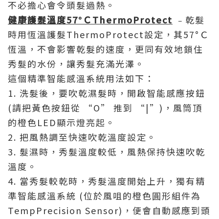
不必擔心會令頭髮過熱。
健康護髮溫度
57
°Ｃ
ThermoProtect
﹣乾髮
時用恆溫護髮ThermoProtect設定，其57°Ｃ
恆溫，不會影響乾髮的速度，更同有效地鎖住
秀髮的水份，讓秀髮充滿光澤。
這個精準智能感溫系統用法如下：
1. 洗髮後，要吹乾濕髮時，開啟智能感應按鈕
(請把黃色按鈕從 “O” 推到 “|”)，風筒頂
的橙色LED顯示燈亮起。
2. 把風熱調至快速吹乾溫度設定。
3. 髮濕時，秀髮溫度較低，風熱保持快速吹乾
溫度。
4. 當秀髮較乾時，秀髮溫度開始上升，獨有精
準智能感溫系統 (位於風咀的橙色圓形組件為
TempPrecision Sensor)，便會自動感應到頭