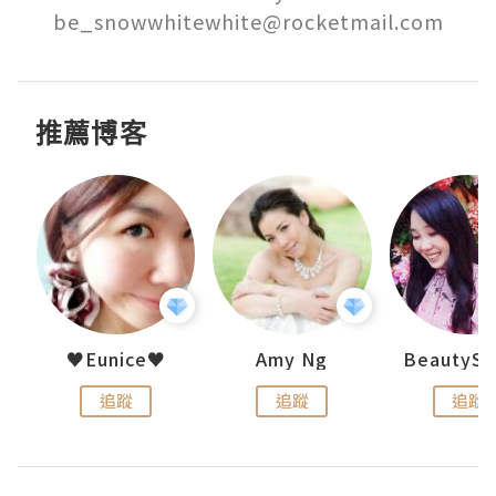
be_snowwhitewhite@rocketmail.com
推薦博客
h 夏沫
♥Eunice♥
Amy Ng
追蹤
追蹤
追蹤