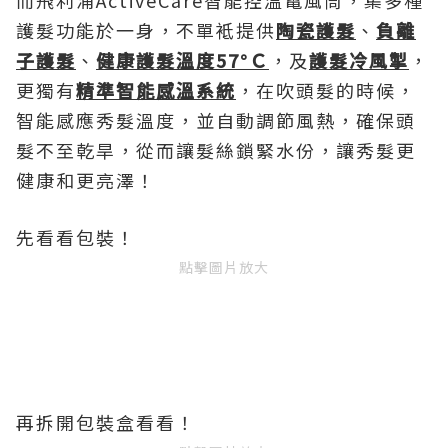
而飛利浦ActiveCare智能控溫電風筒，集多種
護髮功能於一身，不單袛提供
陶瓷護髮
、
負離
子護髮
、
健康護髮溫度57°Ｃ
，及
護髮冷風掣
，
更獨有
精準智能感溫系統
，在吹頭髮的時候，
智能感應秀髮溫度，並自動調節風熱，確保頭
髮不至乾旱，從而讓髮絲鎖緊水份，讓秀髮更
健康和更亮澤！
先看看包裝！
點擊圖片放大
再拆開包裝盒看看！