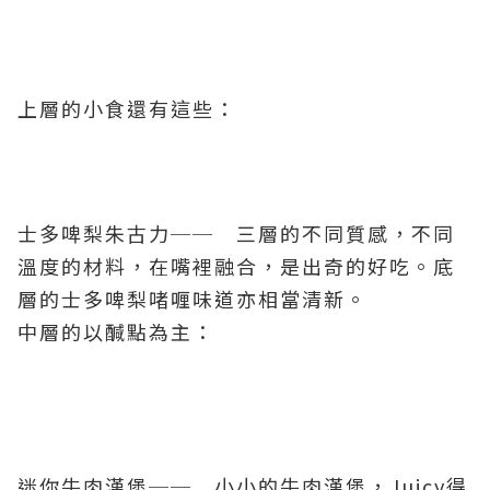
上層的小食還有這些：
士多啤梨朱古力── 三層的不同質感，不同
溫度的材料，在嘴裡融合，是出奇的好吃。底
層的士多啤梨啫喱味道亦相當清新。
中層的以醎點為主：
迷你牛肉漢堡── 小小的牛肉漢堡，Juicy得