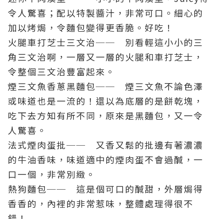
令人驚喜；配以特製醬汁，非常可口。細心的
加以烤焗，令麵包變得更香脆。好吃！
火腿車打芝士三文治── 別看輕這小小的三
角三文治啊，一層又一層的火腿和車打芝士，
令整個三文治豐富起來。
煙三文魚香蔥黑麵包── 煙三文魚不論色澤
或味道也是一流的！還以為底層的是餅乾塊，
吃下去方知有所不同，原來是黑麵包，又一令
人驚喜。
法式煙肉蛋批── 又香又鬆的批邊有著濃濃
的牛油香味，味道適中的煙肉蛋不會過醎，一
口一個，非常別緻。
熱狗麵包── 這是個可口的醎甜，外層焗得
香香的，內裡的非常惹味，整體處理得很不
錯！