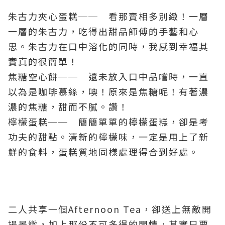
朱古力夾心蛋糕── 看那賣相多別緻！一層
一層的朱古力，吃得出甜品師傅的手藝和心
思。朱古力在口中溶化的同時，我感到幸福其
實真的很簡單！
焦糖空心餅── 還未放入口中品嚐時，一直
以為是咖啡慕絲，噢！原來是焦糖呢！有著濃
濃的焦糖，甜而不膩。讚！
檸檬蛋糕── 簡簡單單的檸檬蛋糕，卻是考
功夫的甜點。清新的檸檬味，一定是用上了新
鮮的食料，蛋糕質地同樣處理得合到好處。
二人共享一個Afternoon Tea，卻送上無敵開
揚景繳，加上那份不可多得的閒情，其實只要