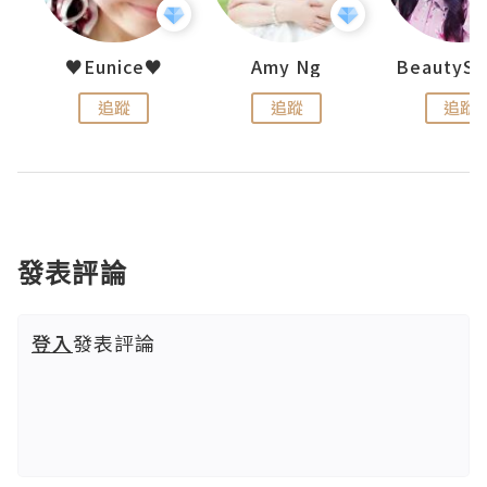
h 夏沫
♥Eunice♥
Amy Ng
追蹤
追蹤
追蹤
發表評論
登入
發表評論