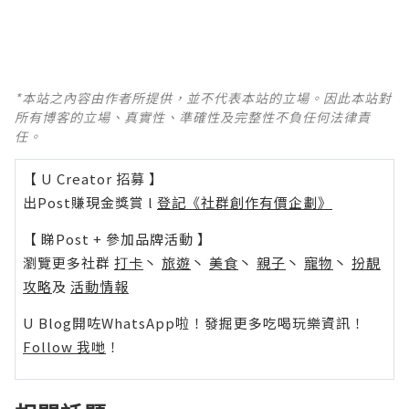
*本站之內容由作者所提供，並不代表本站的立場。因此本站對
所有博客的立場、真實性、準確性及完整性不負任何法律責
任。
【 U Creator 招募 】
出Post賺現金獎賞 l
登記《社群創作有價企劃》
【 睇Post + 參加品牌活動 】
瀏覽更多社群
打卡
丶
旅遊
丶
美食
丶
親子
丶
寵物
丶
扮靚
攻略
及
活動情報
U Blog開咗WhatsApp啦！發掘更多吃喝玩樂資訊！
Follow 我哋
！