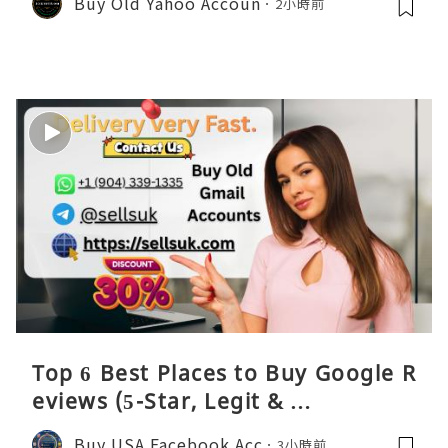
Buy Old Yahoo Accoun
2小時前
Top 6 Best Places to Buy Google R
eviews (5-Star, Legit & …
Buy USA Facebook Acc
3小時前