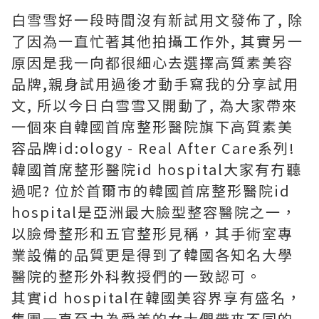
白雪雪好一段時間沒有新試用文發佈了, 除
了因為一直忙著其他拍攝工作外, 其實另一
原因是我一向都很細心去選擇高質素美容
品牌,親身試用過後才動手寫我的分享試用
文, 所以今日白雪雪又開動了, 為大家帶來
一個來自韓國首席整形醫院旗下高質素美
容品牌id:ology - Real After Care系列!
韓國首席整形醫院id hospital大家有冇聽
過呢? 位於首爾市的韓國首席整形醫院id
hospital是亞洲最大臉型整容醫院之一，
以臉骨整形和五官整形見稱，其手術室專
業設備的品質更是得到了韓國各知名大學
醫院的整形外科教授們的一致認可。
其實id hospital在韓國美容界享有盛名，
集團一直至力為愛美的女士們帶來不同的