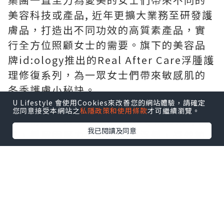
美容科技或產品, 近年更擴大業務至研發護
膚品，打造出不同功效的高質素產品，實
行全方位照顧女士的需要。旗下的美容品
牌id:ology推出的Real After Care浮腫護
理修復系列，為一眾女士們帶來敏感肌的
冬季護膚小秘訣。
全系列產品由韓國製造，由柳珊瑚萃取
U Lifestyle 會使用Cookies來改善您的網站體驗，請確定
您同意接受本網站之
私隱政策和使用條款
才可繼續瀏覽。
液、南瓜籽精油、維他命K3等複合成分構
我已閱讀及同意
成，緩解因壓力導致的面部浮腫，有效鎮
定因外部刺激變得敏感的肌膚，給肌膚帶
來前所未有的舒適感，維護柔弱敏感的肌
膚健康。其中Real After Care Spot
Serum及Real After Care Cream為皇牌
產品，針對性解決紅腫燙感的敏感肌膚問