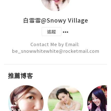
白雪雪@Snowy Village
追蹤
Contact Me by Email: 
be_snowwhitewhite@rocketmail.com
推薦博客