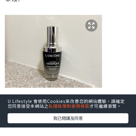
U Lifestyle 會使用Cookies來改善您的網站體驗，請確定
要數我喜歡精華液,莫過於Lancome 小黑
您同意接受本網站之
私隱政策和使用條款
才可繼續瀏覽。
瓶(Advanced Génifique),
我已閱讀及同意
可說我家常駐必備的精華液,喜歡它水潤的
質地,不笠易吸收,