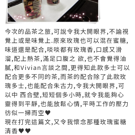
今次的品茶之旅,可說令我大開眼界,不論視
覺上或是味覺上.原來玫瑰也可以混在蜜糖,
味道還是配合,啖啖都有玫瑰香,口感又滑
溜,配上熱茶,滿足口腹之 欲,也不會覺得油
膩,和Vivian言談之間,更得知此款多士可以
配合更多不同的茶,而茶的配合除了此款玫
瑰多士,也能配合朱古力,令我大開眼界,可
以中 西合壁,短短個多小時,就令我能夠心
靈得到平靜,也能放鬆心情,平時工作的壓力
彷似一掃而空♥
現在打完這篇文,又令我懷念那種玫瑰蜜糖
清香♥♥