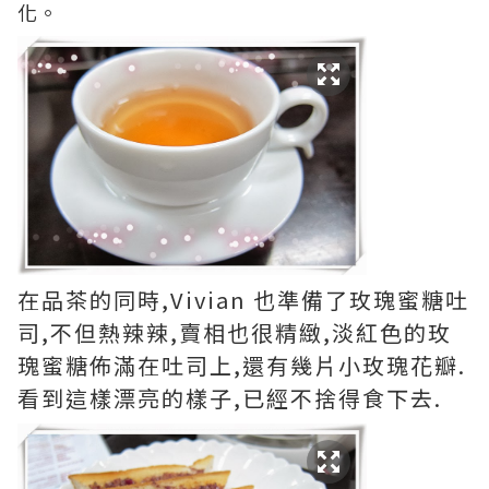
化。
在品茶的同時,Vivian 也準備了玫瑰蜜糖吐
司,不但熱辣辣,賣相也很精緻,淡紅色的玫
瑰蜜糖佈滿在吐司上,還有幾片小玫瑰花瓣.
看到這樣漂亮的樣子,已經不捨得食下去.