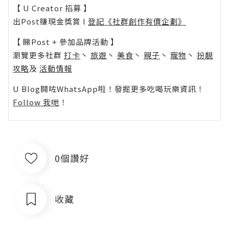
【 U Creator 招募 】
出Post賺現金獎賞 l
登記《社群創作有價企劃》
【 睇Post + 參加品牌活動 】
瀏覽更多社群
打卡
丶
旅遊
丶
美食
丶
親子
丶
寵物
丶
扮靚
攻略
及
活動情報
U Blog開咗WhatsApp啦！發掘更多吃喝玩樂資訊！
Follow 我哋
！
0個讚好
收藏