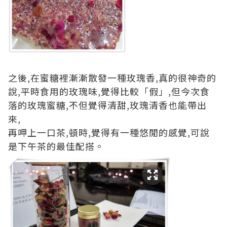
之後,在蜜糖裡漸漸散發一種玫瑰香,真的很神奇的
說,平時食用的玫瑰味,覺得比較「假」,但今次食
落的玫瑰蜜糖,不但覺得清甜,玫瑰清香也能帶出
來,
再呷上一口茶,頓時,覺得有一種悠閒的感覺,可說
是下午茶的最佳配搭。