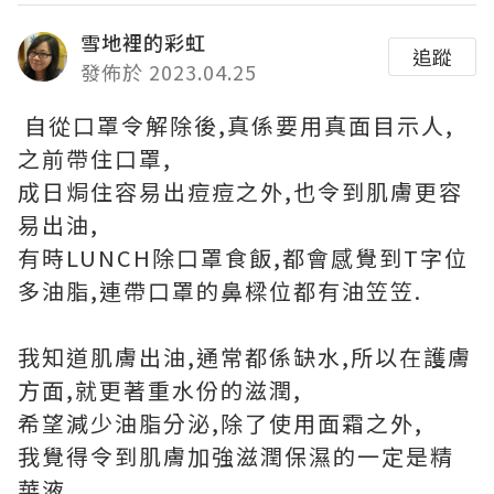
雪地裡的彩虹
追蹤
發佈於 2023.04.25
自從口罩令解除後,真係要用真面目示人,
之前帶住口罩,
成日焗住容易出痘痘之外,也令到肌膚更容
易出油,
有時LUNCH除口罩食飯,都會感覺到T字位
多油脂,連帶口罩的鼻樑位都有油笠笠.
我知道肌膚出油,通常都係缺水,所以在護膚
方面,就更著重水份的滋潤,
希望減少油脂分泌,除了使用面霜之外,
我覺得令到肌膚加強滋潤保濕的一定是精
華液.