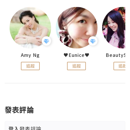
h 夏沫
Amy Ng
♥Eunice♥
追蹤
追蹤
追蹤
發表評論
登入
發表評論