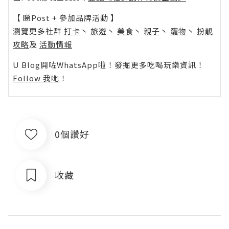
【 睇Post + 參加品牌活動 】
瀏覽更多社群
打卡
丶
旅遊
丶
美食
丶
親子
丶
寵物
丶
扮靚
攻略
及
活動情報
U Blog開咗WhatsApp啦！發掘更多吃喝玩樂資訊！
Follow 我哋
！
0個讚好
收藏