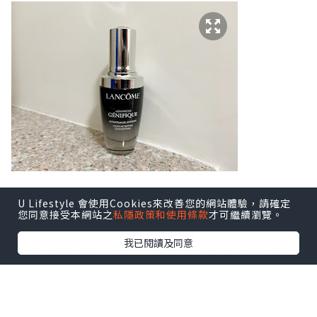
U Lifestyle 會使用Cookies來改善您的網站體驗，請確定
要數我喜歡精華液,莫過於Lancome 小黑
您同意接受本網站之
私隱政策和使用條款
才可繼續瀏覽。
瓶(Advanced Génifique),
我已閱讀及同意
可說我家常駐必備的精華液,喜歡它水潤的
質地,不笠易吸收,
而且輕柔易推,用後會瞬間感受到肌膚被水
份所包圍.