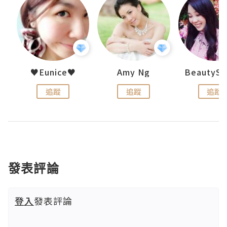
h 夏沫
♥Eunice♥
Amy Ng
追蹤
追蹤
追蹤
發表評論
登入
發表評論