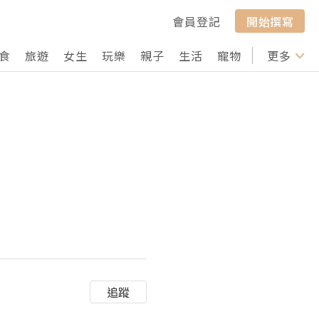
會員登記
開始撰寫
食
旅遊
女生
玩樂
親子
生活
寵物
行山
更多
打卡
追蹤