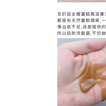
至於這支暖薑驅風滋養
都是有天然薑根精華,一
像血氣不足,或是捱夜的
所以這款洗髮露,不但