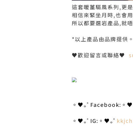
這套暖薑驅風系列,更是
相信來緊坐月時,也會用
所以都要選岩產品,就
*以上產品由品牌提供
♥歡迎留言或聯絡♥
s
。♥｡ﾟFacebook:。♥
。♥｡ﾟIG:。♥｡ﾟ
kkjch