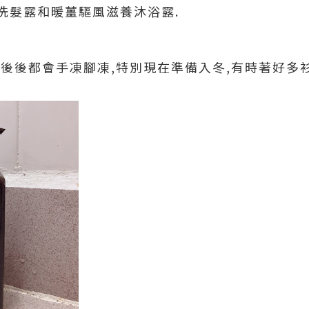
洗髮露和暖薑驅風滋養沐浴露.
後後都會手凍腳凍,特別現在準備入冬,有時著好多衫
。