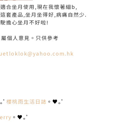
適合坐月使用,現在我懷著細b,
這套產品,坐月坐得好,病痛自然少.
唔駛擔心坐月不好啦!
。屬個人意見。只供參考
uetloklok@yahoo.com.hk
｡ﾟ
櫻桃雨生活日誌
。♥｡ﾟ
erry
。♥｡ﾟ