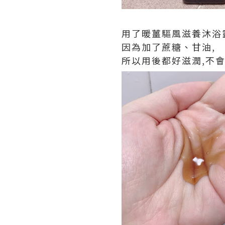
用了暖薑驅風滋養沐浴
因為加了蔗糖、甘油,
所以用後都好滋潤,不