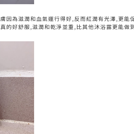
肌膚因為滋潤和血氣運行得好,反而紅潤有光澤,更能
後真的好舒服,滋潤和乾淨並重,比其他沐浴露更能做