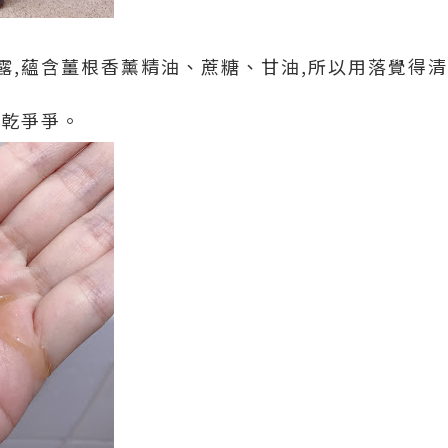
露,蘊含薑根香薰精油、蔗糖、甘油,所以用落覺得清
會乾爭爭。