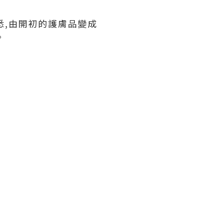
悉,由開初的護膚品變成
。