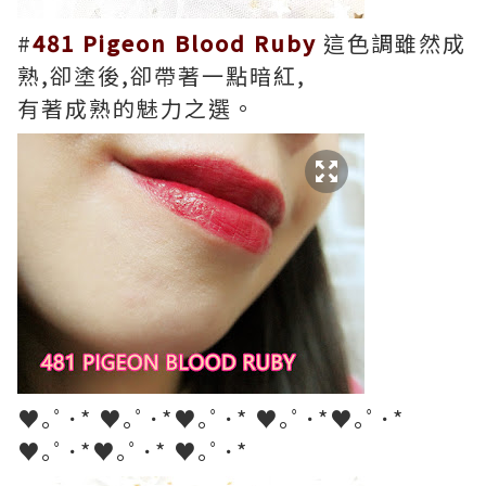
#
481 Pigeon Blood Ruby
這色調雖然成
熟,卻塗後,卻帶著一點暗紅,
有著成熟的魅力之選。
♥｡ﾟ･* ♥｡ﾟ･*♥｡ﾟ･* ♥｡ﾟ･*♥｡ﾟ･*
♥｡ﾟ･*♥｡ﾟ･* ♥｡ﾟ･*