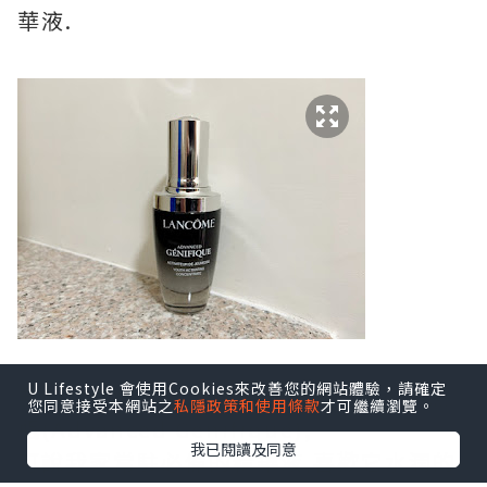
華液.
U Lifestyle 會使用Cookies來改善您的網站體驗，請確定
要數我喜歡精華液,莫過於Lancome 小黑
您同意接受本網站之
私隱政策和使用條款
才可繼續瀏覽。
瓶(Advanced Génifique),
我已閱讀及同意
可說我家常駐必備的精華液,喜歡它水潤的