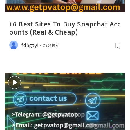
16 Best Sites To Buy Snapchat Acc
ounts (Real & Cheap)
fdhgtyi
39分鐘前