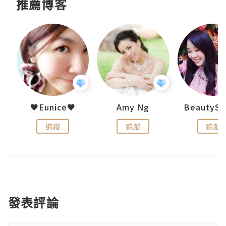
推薦博客
h 夏沫
♥Eunice♥
Amy Ng
追蹤
追蹤
追蹤
發表評論