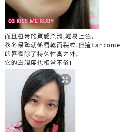
而且唇膏的質感柔滑,輕易上色,
秋冬最驚就係唇乾而裂紋,但這Lancome
的唇膏除了持久性高之外,
它的滋潤度也相當不俗!