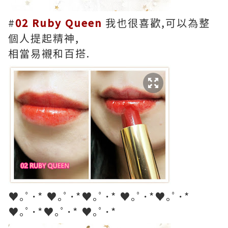
#
02 Ruby Queen
我也很喜歡,可以為整
個人提起精神,
相當易襯和百搭.
♥｡ﾟ･* ♥｡ﾟ･*♥｡ﾟ･* ♥｡ﾟ･*♥｡ﾟ･*
♥｡ﾟ･*♥｡ﾟ･* ♥｡ﾟ･*