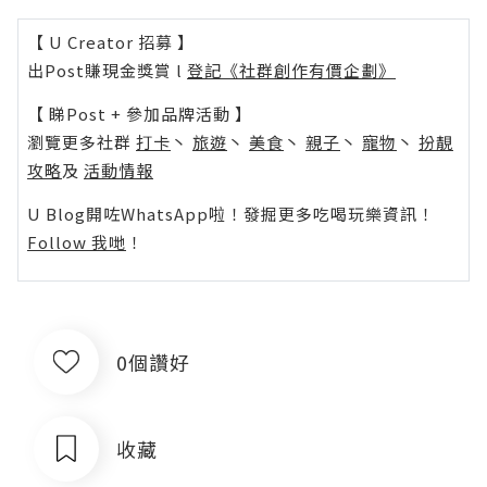
【 U Creator 招募 】
出Post賺現金獎賞 l
登記《社群創作有價企劃》
【 睇Post + 參加品牌活動 】
瀏覽更多社群
打卡
丶
旅遊
丶
美食
丶
親子
丶
寵物
丶
扮靚
攻略
及
活動情報
U Blog開咗WhatsApp啦！發掘更多吃喝玩樂資訊！
Follow 我哋
！
0個讚好
收藏