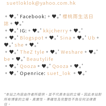
suetloklok@yahoo.com.hk
。♥｡ﾟFacebook:。♥｡ﾟ
櫻桃雨生活日
誌
。♥｡ﾟ
。♥｡ﾟIG:。♥｡ﾟ
kkjcherry
。♥｡ﾟ
。♥｡ﾟ
Blogspot
。♥｡ﾟ
Sina
。♥｡ﾟ
Ub
。
♥｡ﾟ
she
。♥｡ﾟ
。♥｡ﾟ
TheZ tyle
。♥｡ﾟ
Weshare
。♥｡ﾟ
be
。♥｡ﾟ
Beautylife
。♥｡ﾟ
Qooza
。♥｡ﾟ
Qooza
。♥｡ﾟ
。♥｡ﾟOpenrice:
suet_lok
。♥｡ﾟ
*本站之內容由作者所提供，並不代表本站的立場。因此本站對
所有博客的立場、真實性、準確性及完整性不負任何法律責
任。