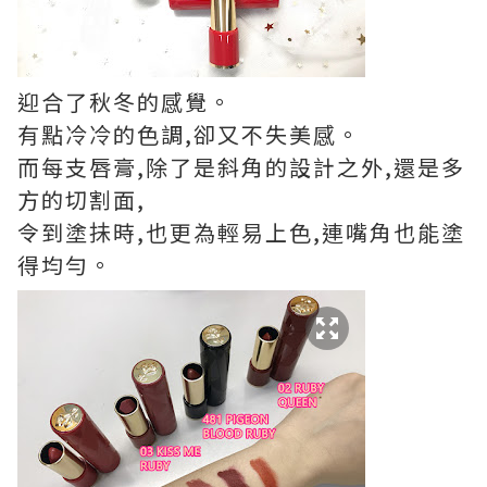
迎合了秋冬的感覺。
有點冷冷的色調,卻又不失美感。
而每支唇膏,除了是斜角的設計之外,還是多
方的切割面,
令到塗抺時,也更為輕易上色,連嘴角也能塗
得均勻。