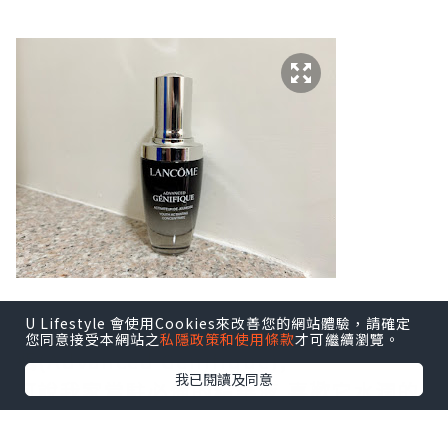
U Lifestyle 會使用Cookies來改善您的網站體驗，請確定
要數我喜歡精華液,莫過於Lancome 小黑
您同意接受本網站之
私隱政策和使用條款
才可繼續瀏覽。
瓶(Advanced Génifique),
我已閱讀及同意
可說我家常駐必備的精華液,喜歡它水潤的
質地,不笠易吸收,