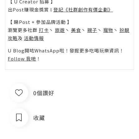
【 U Creator 招募 】
出Post賺現金獎賞 l
登記《社群創作有價企劃》
【 睇Post + 參加品牌活動 】
瀏覽更多社群
打卡
丶
旅遊
丶
美食
丶
親子
丶
寵物
丶
扮靚
攻略
及
活動情報
U Blog開咗WhatsApp啦！發掘更多吃喝玩樂資訊！
Follow 我哋
！
0個讚好
收藏