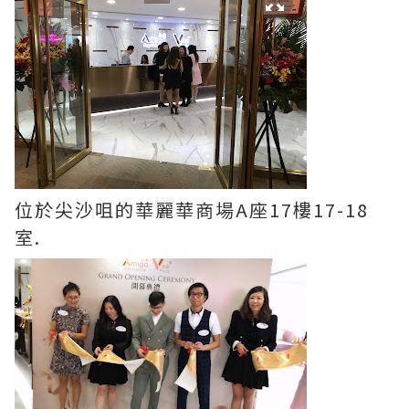
位於尖沙咀的華麗華商場A座17樓17-18
室.