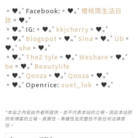
。♥｡ﾟFacebook:。♥｡ﾟ
櫻桃雨生活日
誌
。♥｡ﾟ
。♥｡ﾟIG:。♥｡ﾟ
kkjcherry
。♥｡ﾟ
。♥｡ﾟ
Blogspot
。♥｡ﾟ
Sina
。♥｡ﾟ
Ub
。
♥｡ﾟ
she
。♥｡ﾟ
。♥｡ﾟ
TheZ tyle
。♥｡ﾟ
Weshare
。♥｡ﾟ
be
。♥｡ﾟ
Beautylife
。♥｡ﾟ
Qooza
。♥｡ﾟ
Qooza
。♥｡ﾟ
。♥｡ﾟOpenrice:
suet_lok
。♥｡ﾟ
*本站之內容由作者所提供，並不代表本站的立場。因此本站對
所有博客的立場、真實性、準確性及完整性不負任何法律責
任。