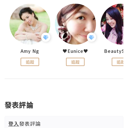
h 夏沫
Amy Ng
♥Eunice♥
追蹤
追蹤
追蹤
發表評論
登入
發表評論