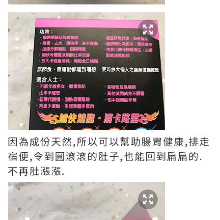
因為成份天然,所以可以幫助腸胃健康,排走
宿便,令到圓滾滾的肚子,也能回到扁扁的.
不再肚漲漲.