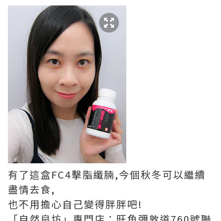
有了這盒FC4擊脂纖腩,今個秋冬可以繼續
盡情去食,
也不用擔心自己變得胖胖吧!
「自然良坊」專門店：旺角彌敦道760號聯