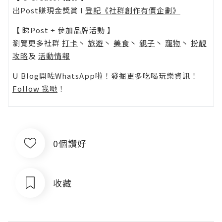
出Post賺現金獎賞 l
登記《社群創作有價企劃》
【 睇Post + 參加品牌活動 】
瀏覽更多社群
打卡
丶
旅遊
丶
美食
丶
親子
丶
寵物
丶
扮靚
攻略
及
活動情報
U Blog開咗WhatsApp啦！發掘更多吃喝玩樂資訊！
Follow 我哋
！
0個讚好
收藏