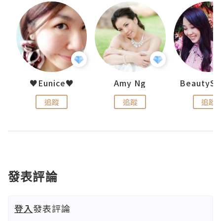
h 夏沫
♥Eunice♥
Amy Ng
追蹤
追蹤
追蹤
發表評論
登入
發表評論