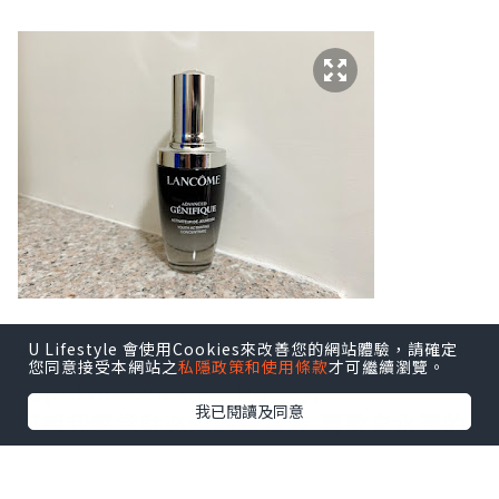
U Lifestyle 會使用Cookies來改善您的網站體驗，請確定
要數我喜歡精華液,莫過於Lancome 小黑
您同意接受本網站之
私隱政策和使用條款
才可繼續瀏覽。
瓶(Advanced Génifique),
我已閱讀及同意
可說我家常駐必備的精華液,喜歡它水潤的
質地,不笠易吸收,
而且輕柔易推,用後會瞬間感受到肌膚被水