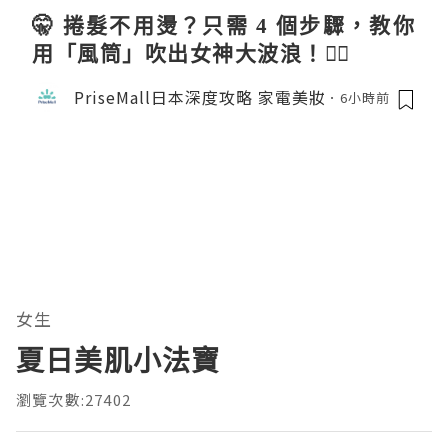
🤫 捲髮不用燙？只需 4 個步驟，教你
用「風筒」吹出女神大波浪！💇‍♀️
PriseMall日本深度攻略 家電美妝
6小時前
女生
夏日美肌小法寶
瀏覽次數:27402