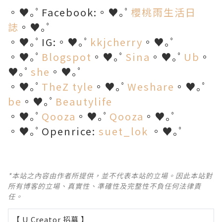
。♥｡ﾟFacebook:。♥｡ﾟ
櫻桃雨生活日
誌
。♥｡ﾟ
。♥｡ﾟIG:。♥｡ﾟ
kkjcherry
。♥｡ﾟ
。♥｡ﾟ
Blogspot
。♥｡ﾟ
Sina
。♥｡ﾟ
Ub
。
♥｡ﾟ
she
。♥｡ﾟ
。♥｡ﾟ
TheZ tyle
。♥｡ﾟ
Weshare
。♥｡ﾟ
be
。♥｡ﾟ
Beautylife
。♥｡ﾟ
Qooza
。♥｡ﾟ
Qooza
。♥｡ﾟ
。♥｡ﾟOpenrice:
suet_lok
。♥｡ﾟ
*本站之內容由作者所提供，並不代表本站的立場。因此本站對
所有博客的立場、真實性、準確性及完整性不負任何法律責
任。
【 U Creator 招募 】