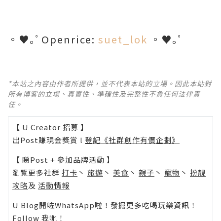
。♥｡ﾟOpenrice:
suet_lok
。♥｡ﾟ
*本站之內容由作者所提供，並不代表本站的立場。因此本站對
所有博客的立場、真實性、準確性及完整性不負任何法律責
任。
【 U Creator 招募 】
出Post賺現金獎賞 l
登記《社群創作有價企劃》
【 睇Post + 參加品牌活動 】
瀏覽更多社群
打卡
丶
旅遊
丶
美食
丶
親子
丶
寵物
丶
扮靚
攻略
及
活動情報
U Blog開咗WhatsApp啦！發掘更多吃喝玩樂資訊！
Follow 我哋
！