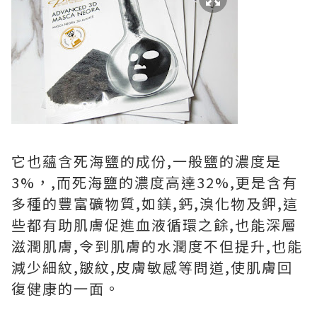
它也蘊含死海鹽的成份,一般鹽的濃度是
3%，,而死海鹽的濃度高達32%,更是含有
多種的豐富礦物質,如鎂,鈣,溴化物及鉀,這
些都有助肌膚促進血液循環之餘,也能深層
滋潤肌膚,令到肌膚的水潤度不但提升,也能
減少細紋,皺紋,皮膚敏感等問道,使肌膚回
復健康的一面。