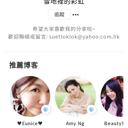
雪地裡的彩虹
追蹤
希望大家喜歡我的分享啦~

歡迎聯絡或留言: suetloklok@yahoo.com.hk
推薦博客
h 夏沫
♥Eunice♥
Amy Ng