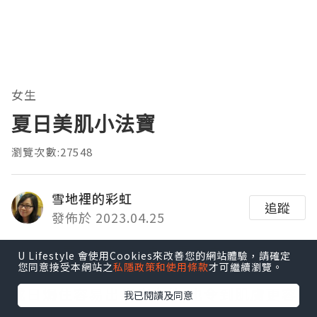
女生
夏日美肌小法寶
瀏覽次數:27548
雪地裡的彩虹
追蹤
發佈於 2023.04.25
自從口罩令解除後,真係要用真面目示人,
U Lifestyle 會使用Cookies來改善您的網站體驗，請確定
您同意接受本網站之
私隱政策和使用條款
才可繼續瀏覽。
之前帶住口罩,
成日焗住容易出痘痘之外,也令到肌膚更容
我已閱讀及同意
易出油,