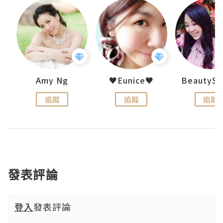
h 夏沫
Amy Ng
♥Eunice♥
追蹤
追蹤
追蹤
發表評論
登入
發表評論