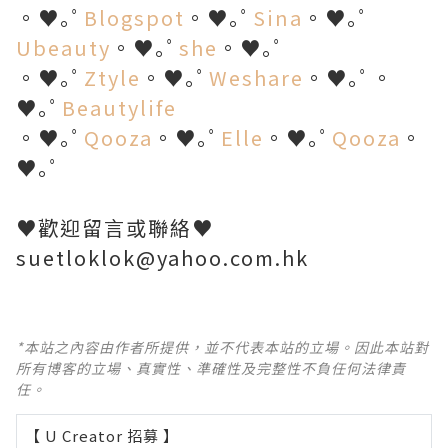
。♥｡ﾟ
Blogspot
。♥｡ﾟ
Sina
。♥｡ﾟ
Ubeauty
。♥｡ﾟ
she
。♥｡ﾟ
。♥｡ﾟ
Ztyle
。♥｡ﾟ
Weshare
。♥｡ﾟ。
♥｡ﾟ
Beautylife
。♥｡ﾟ
Qooza
。♥｡ﾟ
Elle
。♥｡ﾟ
Qooza
。
♥｡ﾟ
♥歡迎留言或聯絡♥
suetloklok@yahoo.com.hk
*本站之內容由作者所提供，並不代表本站的立場。因此本站對
所有博客的立場、真實性、準確性及完整性不負任何法律責
任。
【 U Creator 招募 】