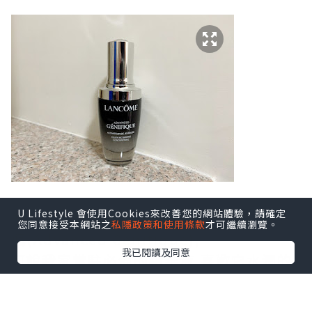
U Lifestyle 會使用Cookies來改善您的網站體驗，請確定
要數我喜歡精華液,莫過於Lancome 小黑
您同意接受本網站之
私隱政策和使用條款
才可繼續瀏覽。
瓶(Advanced Génifique),
我已閱讀及同意
可說我家常駐必備的精華液,喜歡它水潤的
質地,不笠易吸收,
而且輕柔易推,用後會瞬間感受到肌膚被水