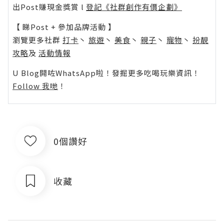
出Post賺現金獎賞 l
登記《社群創作有價企劃》
【 睇Post + 參加品牌活動 】
瀏覽更多社群
打卡
丶
旅遊
丶
美食
丶
親子
丶
寵物
丶
扮靚
攻略
及
活動情報
U Blog開咗WhatsApp啦！發掘更多吃喝玩樂資訊！
Follow 我哋
！
0個讚好
收藏