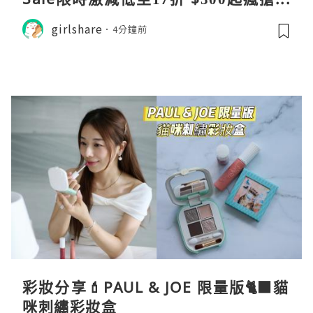
款手袋服飾
girlshare
4分鐘前
彩妝分享💄PAUL & JOE 限量版🐈‍⬛貓
咪刺繡彩妝盒