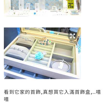
看到它家的首飾,真想買它入滿首飾盒,..嘻
嘻