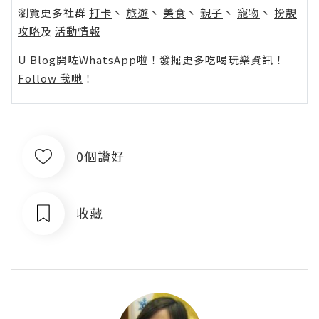
瀏覽更多社群
打卡
丶
旅遊
丶
美食
丶
親子
丶
寵物
丶
扮靚
攻略
及
活動情報
U Blog開咗WhatsApp啦！發掘更多吃喝玩樂資訊！
Follow 我哋
！
0個讚好
收藏