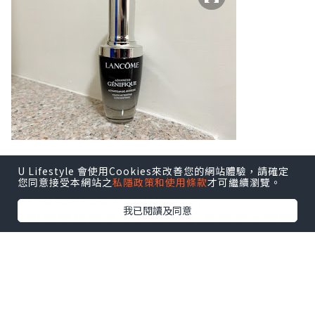
U Lifestyle 會使用Cookies來改善您的網站體驗，請確定
要數我喜歡精華液,莫過於Lancome 小黑
您同意接受本網站之
私隱政策和使用條款
才可繼續瀏覽。
瓶(Advanced Génifique),
我已閱讀及同意
可說我家常駐必備的精華液,喜歡它水潤的
質地,不笠易吸收,
而且輕柔易推,用後會瞬間感受到肌膚被水
份所包圍.