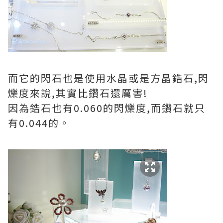
而它的閃石也是使用水晶或是方晶鋯石,閃
爍度來說,其實比鑽石還厲害!
因為鋯石也有0.060的閃爍度,而鑽石就只
有0.044的。