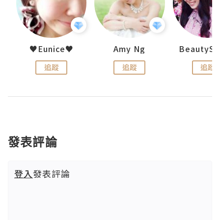
h 夏沫
♥Eunice♥
Amy Ng
追蹤
追蹤
追蹤
發表評論
登入
發表評論